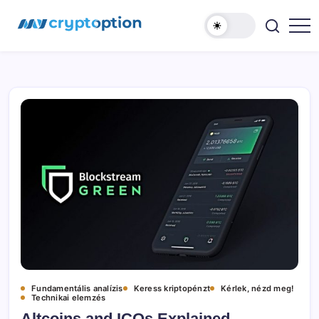
Ugrás
MyCryptOption
a
tartalomhoz
Kriptopénz
Hírek,
Váltás
és
Közösség!
Fundamentális analízis
Keress kriptopénzt
Kérlek, nézd meg!
Technikai elemzés
Altcoins and ICOs Explained