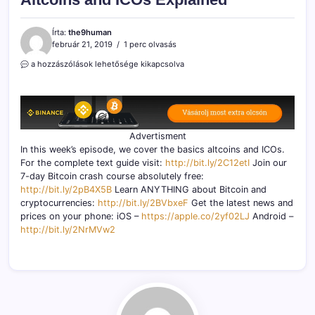
Írta:
the9human
február 21, 2019
1 perc olvasás
Altcoins
a hozzászólások lehetősége kikapcsolva
and
ICOs
Explained
bejegyzéshez
Advertisment
In this week’s episode, we cover the basics altcoins and ICOs.
For the complete text guide visit:
http://bit.ly/2C12etI
Join our
7-day Bitcoin crash course absolutely free:
http://bit.ly/2pB4X5B
Learn ANYTHING about Bitcoin and
cryptocurrencies:
http://bit.ly/2BVbxeF
Get the latest news and
prices on your phone: iOS –
https://apple.co/2yf02LJ
Android –
http://bit.ly/2NrMVw2