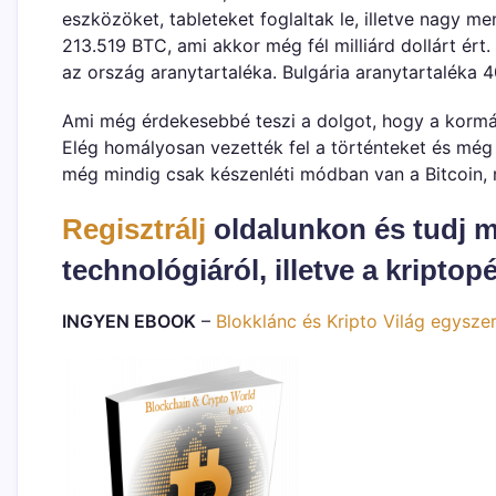
eszközöket, tableteket foglaltak le, illetve nagy me
213.519 BTC, ami akkor még fél milliárd dollárt ért
az ország aranytartaléka. Bulgária aranytartaléka 40.
Ami még érdekesebbé teszi a dolgot, hogy a kormány
Elég homályosan vezették fel a történteket és még 
még mindig csak készenléti módban van a Bitcoin,
Regisztrálj
oldalunkon és tudj m
technológiáról, illetve a kriptop
INGYEN EBOOK
–
Blokklánc és Kripto Világ egysze