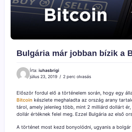
Bulgária már jobban bízik a 
Írta:
iuhasbrigi
július 23, 2019
2 perc olvasás
Először fordul elő a történelem során, hogy egy áll
Bitcoin
készlete meghaladta az ország arany tartal
tárol, amely jelenleg több, mint 2 milliárd dollárt é
dollár értéknek felel meg. Ezzel Bulgária az első o
A történet most kezd bonyolódni, ugyanis a bolgár