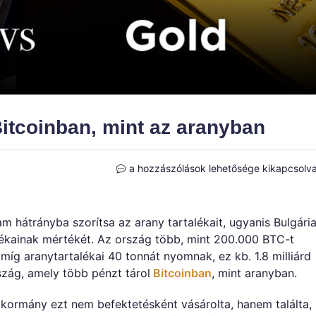
Bitcoinban, mint az aranyban
Bulgária
a hozzászólások lehetősége kikapcsolv
már
jobban
bízik
am hátrányba szorítsa az arany tartalékait, ugyanis Bulgári
a
ékainak mértékét. Az ország több, mint 200.000 BTC-t
Bitcoinban,
r, míg aranytartalékai 40 tonnát nyomnak, ez kb. 1.8 milliárd
mint
az
rszág, amely több pénzt tárol
Bitcoinban
, mint aranyban.
aranyban
bejegyzéshez
 kormány ezt nem befektetésként vásárolta, hanem találta,