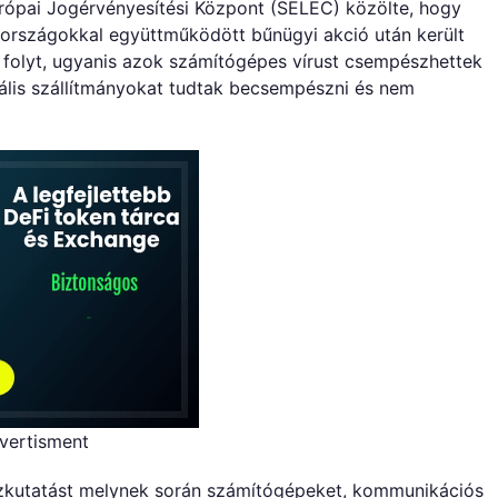
ópai Jogérvényesítési Központ (SELEC) közölte, hogy
li országokkal együttműködött bűnügyi akció után került
len folyt, ugyanis azok számítógépes vírust csempészhettek
gális szállítmányokat tudtak becsempészni és nem
vertisment
házkutatást melynek során számítógépeket, kommunikációs