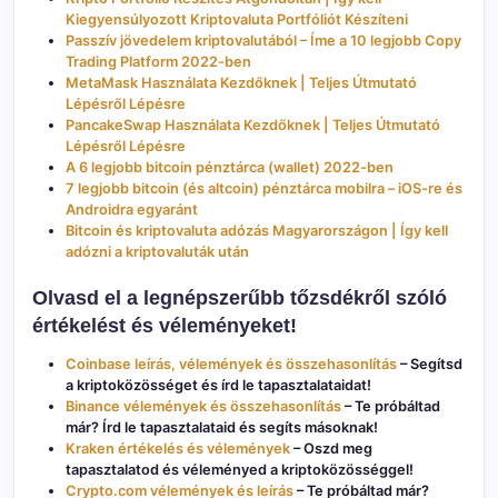
Kiegyensúlyozott Kriptovaluta Portfóliót Készíteni
Passzív jövedelem kriptovalutából – Íme a 10 legjobb Copy
Trading Platform 2022-ben
MetaMask Használata Kezdőknek | Teljes Útmutató
Lépésről Lépésre
PancakeSwap Használata Kezdőknek | Teljes Útmutató
Lépésről Lépésre
A 6 legjobb bitcoin pénztárca (wallet) 2022-ben
7 legjobb bitcoin (és altcoin) pénztárca mobilra – iOS-re és
Androidra egyaránt
Bitcoin és kriptovaluta adózás Magyarországon | Így kell
adózni a kriptovaluták után
Olvasd el a legnépszerűbb tőzsdékről szóló
értékelést és véleményeket!
Coinbase leírás, vélemények és összehasonlítás
– Segítsd
a kriptoközösséget és írd le tapasztalataidat!
Binance vélemények és összehasonlítás
– Te próbáltad
már? Írd le tapasztalataid és segíts másoknak!
Kraken értékelés és vélemények
– Oszd meg
tapasztalatod és véleményed a kriptoközösséggel!
Crypto.com vélemények és leírás
– Te próbáltad már?