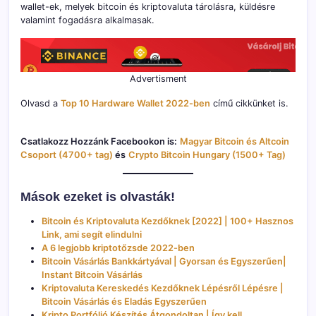
wallet-ek, melyek bitcoin és kriptovaluta tárolásra, küldésre
A
valamint fogadásra alkalmasak.
hideg
tárca
jelentése
bejegyzéshez
Advertisment
Olvasd a
Top 10 Hardware Wallet 2022-ben
című cikkünket is.
Csatlakozz Hozzánk Facebookon is:
Magyar Bitcoin és Altcoin
Csoport (4700+ tag)
és
Crypto Bitcoin Hungary (1500+ Tag)
Mások ezeket is olvasták!
Bitcoin és Kriptovaluta Kezdőknek [2022] | 100+ Hasznos
Link, ami segít elindulni
A 6 legjobb kriptotőzsde 2022-ben
Bitcoin Vásárlás Bankkártyával | Gyorsan és Egyszerűen|
Instant Bitcoin Vásárlás
Kriptovaluta Kereskedés Kezdőknek Lépésről Lépésre |
Bitcoin Vásárlás és Eladás Egyszerűen
Kripto Portfólió Készítés Átgondoltan | Így kell