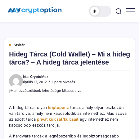
Ugrás
MyCryptOption
a
tartalomhoz
Kriptopénz
Hírek,
Váltás
és
Közösség!
Szótár
Hideg Tárca (Cold Wallet) – Mi a hideg
tárca? – A hideg tárca jelentése
Írta:
CryptoMex
április 17, 2012
1 perc olvasás
Hideg
a hozzászólások lehetősége kikapcsolva
Tárca
(Cold
Wallet)
A hideg tárca olyan
kriptopénz
tárca, amely olyan eszközön
–
van tárolva, amely nem kapcsolódik az internethez. Más szóval
Mi
az adott tárca
privát kulcsát/kulcsait
egy internethez nem
a
kapcsolódó eszköz tárolja.
hideg
tárca?
A hardware tárcák a legnépszerűbb és legbiztonságosabb
–