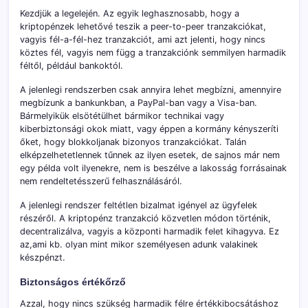
Kezdjük a legelején. Az egyik leghasznosabb, hogy a
kriptopénzek lehetővé teszik a peer-to-peer tranzakciókat,
vagyis fél-a-fél-hez tranzakciót, ami azt jelenti, hogy nincs
köztes fél, vagyis nem függ a tranzakciónk semmilyen harmadik
féltől, például bankoktól.
A jelenlegi rendszerben csak annyira lehet megbízni, amennyire
megbízunk a bankunkban, a PayPal-ban vagy a Visa-ban.
Bármelyikük elsötétülhet bármikor technikai vagy
kiberbiztonsági okok miatt, vagy éppen a kormány kényszeríti
őket, hogy blokkoljanak bizonyos tranzakciókat. Talán
elképzelhetetlennek tűnnek az ilyen esetek, de sajnos már nem
egy példa volt ilyenekre, nem is beszélve a lakosság forrásainak
nem rendeltetésszerű felhasználásáról.
A jelenlegi rendszer feltétlen bizalmat igényel az ügyfelek
részéről. A kriptopénz tranzakció közvetlen módon történik,
decentralizálva, vagyis a központi harmadik felet kihagyva. Ez
az,ami kb. olyan mint mikor személyesen adunk valakinek
készpénzt.
Biztonságos értékőrző
Azzal, hogy nincs szükség harmadik félre értékkibocsátáshoz