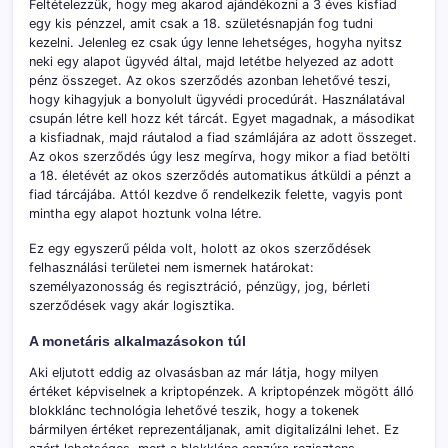
Feltételezzük, hogy meg akarod ajándékozni a 3 éves kisfiad
egy kis pénzzel, amit csak a 18. születésnapján fog tudni
kezelni. Jelenleg ez csak úgy lenne lehetséges, hogyha nyitsz
neki egy alapot ügyvéd által, majd letétbe helyezed az adott
pénz összeget. Az okos szerződés azonban lehetővé teszi,
hogy kihagyjuk a bonyolult ügyvédi procedúrát. Használatával
csupán létre kell hozz két tárcát. Egyet magadnak, a másodikat
a kisfiadnak, majd ráutalod a fiad számlájára az adott összeget.
Az okos szerződés úgy lesz megírva, hogy mikor a fiad betölti
a 18. életévét az okos szerződés automatikus átküldi a pénzt a
fiad tárcájába. Attól kezdve ő rendelkezik felette, vagyis pont
mintha egy alapot hoztunk volna létre.
Ez egy egyszerű példa volt, holott az okos szerződések
felhasználási területei nem ismernek határokat:
személyazonosság és regisztráció, pénzügy, jog, bérleti
szerződések vagy akár logisztika.
A monetáris alkalmazásokon túl
Aki eljutott eddig az olvasásban az már látja, hogy milyen
értéket képviselnek a kriptopénzek. A kriptopénzek mögött álló
blokklánc technológia lehetővé teszik, hogy a tokenek
bármilyen értéket reprezentáljanak, amit digitalizálni lehet. Ez