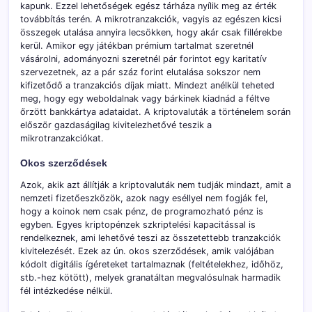
kapunk. Ezzel lehetőségek egész tárháza nyílik meg az érték
továbbítás terén. A mikrotranzakciók, vagyis az egészen kicsi
összegek utalása annyira lecsökken, hogy akár csak fillérekbe
kerül. Amikor egy játékban prémium tartalmat szeretnél
vásárolni, adományozni szeretnél pár forintot egy karitatív
szervezetnek, az a pár száz forint elutalása sokszor nem
kifizetődő a tranzakciós díjak miatt. Mindezt anélkül teheted
meg, hogy egy weboldalnak vagy bárkinek kiadnád a féltve
őrzött bankkártya adataidat. A kriptovaluták a történelem során
először gazdaságilag kivitelezhetővé teszik a
mikrotranzakciókat.
Okos szerződések
Azok, akik azt állítják a kriptovaluták nem tudják mindazt, amit a
nemzeti fizetőeszközök, azok nagy eséllyel nem fogják fel,
hogy a koinok nem csak pénz, de programozható pénz is
egyben. Egyes kriptopénzek szkriptelési kapacitással is
rendelkeznek, ami lehetővé teszi az összetettebb tranzakciók
kivitelezését. Ezek az ún. okos szerződések, amik valójában
kódolt digitális ígéreteket tartalmaznak (feltételekhez, időhöz,
stb.-hez kötött), melyek granatáltan megvalósulnak harmadik
fél intézkedése nélkül.