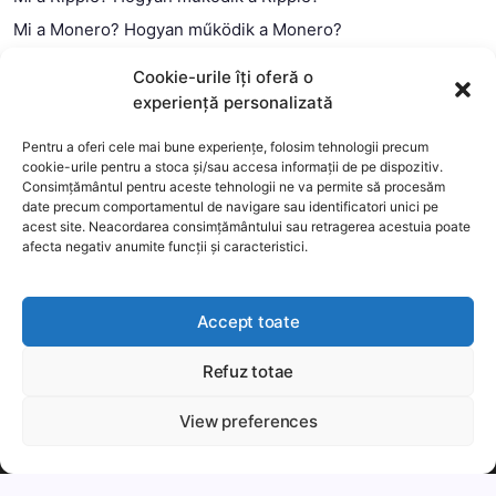
Mi a Monero? Hogyan működik a Monero?
Mi a Litecoin? – Hogyan működik a Litecoin?
Cookie-urile îți oferă o
Mi a blokklánc (technológia)?
experiență personalizată
Mi az okos szerződés?
Pentru a oferi cele mai bune experiențe, folosim tehnologii precum
cookie-urile pentru a stoca și/sau accesa informații de pe dispozitiv.
Consimțământul pentru aceste tehnologii ne va permite să procesăm
date precum comportamentul de navigare sau identificatori unici pe
acest site. Neacordarea consimțământului sau retragerea acestuia poate
afecta negativ anumite funcții și caracteristici.
Accept toate
Refuz totae
This website uses cookies to improve your experience. We'll
assume you're ok with this, but you can opt-out if you wish.
View preferences
Copyright 2026 —
MyCryptOption
.
Még több
Elfogadom