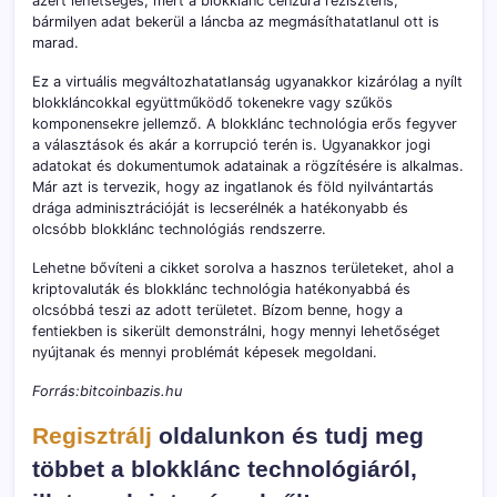
azért lehetséges, mert a blokklánc cenzúra rezisztens,
bármilyen adat bekerül a láncba az megmásíthatatlanul ott is
marad.
Ez a virtuális megváltozhatatlanság ugyanakkor kizárólag a nyílt
blokkláncokkal együttműködő tokenekre vagy szűkös
komponensekre jellemző. A blokklánc technológia erős fegyver
a választások és akár a korrupció terén is. Ugyanakkor jogi
adatokat és dokumentumok adatainak a rögzítésére is alkalmas.
Már azt is tervezik, hogy az ingatlanok és föld nyilvántartás
drága adminisztrációját is lecserélnék a hatékonyabb és
olcsóbb blokklánc technológiás rendszerre.
Lehetne bővíteni a cikket sorolva a hasznos területeket, ahol a
kriptovaluták és blokklánc technológia hatékonyabbá és
olcsóbbá teszi az adott területet. Bízom benne, hogy a
fentiekben is sikerült demonstrálni, hogy mennyi lehetőséget
nyújtanak és mennyi problémát képesek megoldani.
Forrás:bitcoinbazis.hu
Regisztrálj
oldalunkon és tudj meg
többet a blokklánc technológiáról,