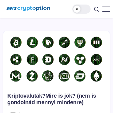
Ugrás
MyCryptOption
a
tartalomhoz
Kriptopénz
Hírek,
Váltás
és
Közösség!
Kriptovaluták?Mire is jók? (nem is
gondolnád mennyi mindenre)