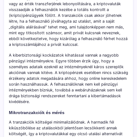
vagy az érték transzferjének lebonyolítására, a kriptovaluták
visszaadják a felhasználók kezébe a totális kontrollt a
(kripto)pénzügyeik fölött. A tranzakciók csak akkor jöhetnek
létre, ha a felhasználó jóváhagyta az utalást, amit a saját
„digitális aláírásával” tehet meg, ami tulajdonképpen nem más,
mint egy titkosított számsor, amit privát kulcsnak neveznek,
ebből következtetve, hogy kizárólag a felhasználó férhet hozzá
a kriptoszámlájához a privát kulccsal.
A kiberbiztonsági kockázatok kihatással vannak a nagyobb
pénzügyi intézményekre. Egyre többen érzik úgy, hogy a
személyes adataik ezeknél az intézményeknél káros szereplők
akcióinak vannak kitéve. A kriptopénzek esetében nincs szükség
érzékeny adatok megadására ahhoz, hogy online kereskedelem
során használhassuk. A felhasználóknak nem kell pénzügyi
intézményekben bízniuk, továbbá a webáruházaknak sem kell
drága biztonsági rendszereket fenntartani a kibertámadások
kivédésére.
Mikrotranzakciók és mérés
A tranzakciók költségei minimalizálódnak. A harmadik fél
kiküszöbölése az utalásokból jelentősen lecsökkenti annak
költségét, így a kriptovalutákkal egy olcsó utalási alternatívát