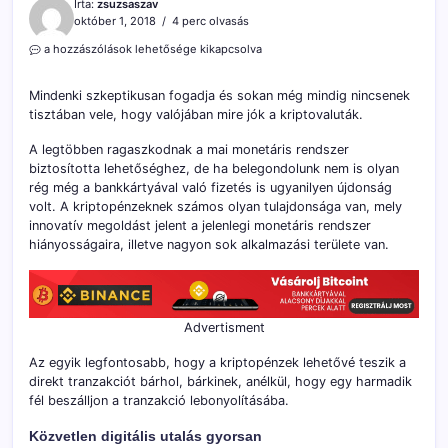
Írta:
zsuzsaszav
október 1, 2018
4 perc olvasás
Kriptovaluták?
a hozzászólások lehetősége kikapcsolva
Mire
is
Mindenki szkeptikusan fogadja és sokan még mindig nincsenek
jók?
tisztában vele, hogy valójában mire jók a kriptovaluták.
(nem
is
A legtöbben ragaszkodnak a mai monetáris rendszer
gondolnád
mennyi
biztosította lehetőséghez, de ha belegondolunk nem is olyan
mindenre)
rég még a bankkártyával való fizetés is ugyanilyen újdonság
bejegyzéshez
volt. A kriptopénzeknek számos olyan tulajdonsága van, mely
innovatív megoldást jelent a jelenlegi monetáris rendszer
hiányosságaira, illetve nagyon sok alkalmazási területe van.
Advertisment
Az egyik legfontosabb, hogy a kriptopénzek lehetővé teszik a
direkt tranzakciót bárhol, bárkinek, anélkül, hogy egy harmadik
fél beszálljon a tranzakció lebonyolításába.
Közvetlen digitális utalás gyorsan