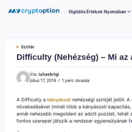
Ugrás
a
MyCryptOption
Digitális Értékek Nyomában
tartalomhoz
Kriptopénz
Hírek,
Váltás
és
Közösség!
Szótár
Difficulty (Nehézség) – Mi az 
Írta:
iuhasbrigi
július 17, 2019
1 perc olvasás
A Difficulty a
bányászat
nehézségi szintjét jelöli. 
növekedésével (minél több a bányászati kapacitás, a
annál nehezebb megoldani az adott puzzlet, tehát
fontos szerepet játszik a rendszer egyensúlyának f