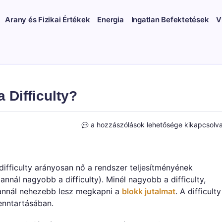
Arany és Fizikai Értékek
Energia
Ingatlan Befektetések
V
a Difficulty?
Difficulty
a hozzászólások lehetősége kikapcsolv
(Nehézség)
–
Mi
az
A difficulty arányosan nő a rendszer teljesítményének
a
nnál nagyobb a difficulty). Minél nagyobb a difficulty,
Difficulty?
 annál nehezebb lesz megkapni a
blokk jutalmat
. A difficulty
bejegyzéshez
enntartásában.