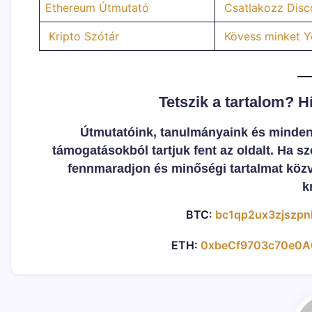
Ethereum Útmutató
Csatlakozz Disc
Kripto Szótár
Kövess minket Yo
Tetszik a tartalom? 
Útmutatóink, tanulmányaink és minden t
támogatásokból tartjuk fent az oldalt. Ha sze
fennmaradjon és minőségi tartalmat közv
k
BTC:
bc1qp2ux3zjszpn
ETH:
0xbeCf9703c70e0A