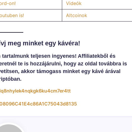
ord-on!
Videók
utuben is!
Altcoinok
Hívj meg minket egy kávéra!
artalmunk teljesen ingyenes! Affiliatekből és
retnél te is hozzájárulni, hogy az oldal továbbra is
etítsen, akkor támogass minket egy kávé árával
riptóban.
lq8nhylek4nqkgk6ku4cm7er4tt
08096C41E4c86A1C75043d8135