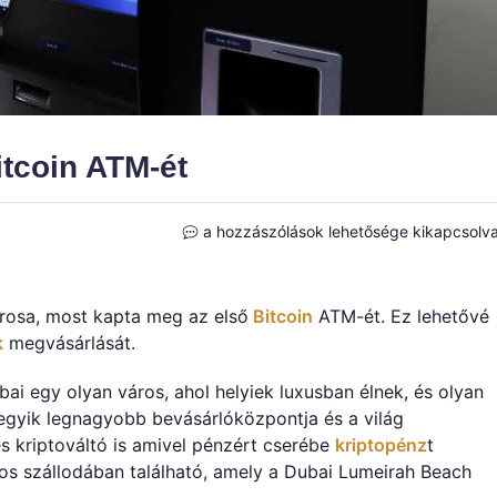
itcoin ATM-ét
Dubai
a hozzászólások lehetősége kikapcsolv
megszerezte
az
első
rosa, most kapta meg az első
Bitcoin
ATM-ét. Ez lehetővé
Bitcoin
k
megvásárlását.
ATM-
ét
i egy olyan város, ahol helyiek luxusban élnek, és olyan
bejegyzéshez
egyik legnagyobb bevásárlóközpontja és a világ
 kriptováltó is amivel pénzért cserébe
kriptopénz
t
gos szállodában található, amely a Dubai Lumeirah Beach