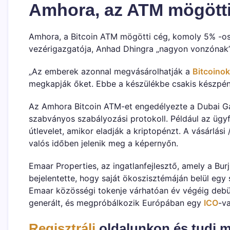
Amhora, az ATM mögötti
Amhora, a Bitcoin ATM mögötti cég, komoly 5% -os 
vezérigazgatója, Anhad Dhingra „nagyon vonzónak
„Az emberek azonnal megvásárolhatják a
Bitcoinok
megkapják őket. Ebbe a készülékbe csakis készpénz
Az Amhora Bitcoin ATM-et engedélyezte a Dubai Ga
szabványos szabályozási protokoll. Például az ügyf
útlevelet, amikor eladják a kriptopénzt. A vásárlás
valós időben jelenik meg a képernyőn.
Emaar Properties, az ingatlanfejlesztő, amely a Bu
bejelentette, hogy saját ökoszisztémáján belül egy 
Emaar közösségi tokenje várhatóan év végéig debütá
generált, és megpróbálkozik Európában egy
ICO
-va
Regisztrálj
oldalunkon és tudj m