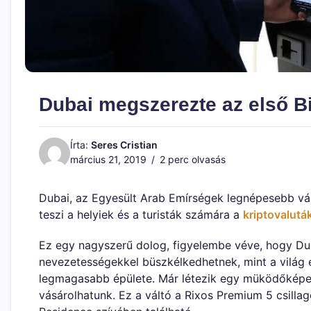
Dubai megszerezte az első B
Írta:
Seres Cristian
március 21, 2019
2 perc olvasás
Dubai, az Egyesült Arab Emírségek legnépesebb vá
teszi a helyiek és a turisták számára a
kriptovalutá
Ez egy nagyszerű dolog, figyelembe véve, hogy Duba
nevezetességekkel büszkélkedhetnek, mint a világ 
legmagasabb épülete. Már létezik egy müködőképes
vásárolhatunk. Ez a váltó a Rixos Premium 5 csilla