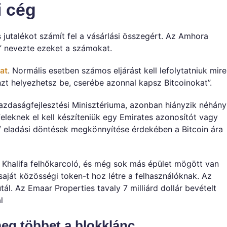
 cég
jutalékot számít fel a vásárlási összegért. Az Amhora
” nevezte ezeket a számokat.
at
. Normális esetben számos eljárást kell lefolytatniuk mire
t helyezhetsz be, cserébe azonnal kapsz Bitcoinokat”.
zdaságfejlesztési Minisztériuma, azonban hiányzik néhány
eleknek el kell készíteniük egy Emirates azonosítót vagy
i / eladási döntések megkönnyítése érdekében a Bitcoin ára
rj Khalifa felhőkarcoló, és még sok más épület mögött van
saját közösségi token-t hoz létre a felhasználóknak. Az
l. Az Emaar Properties tavaly 7 milliárd dollár bevételt
l
eg többet a blokklánc