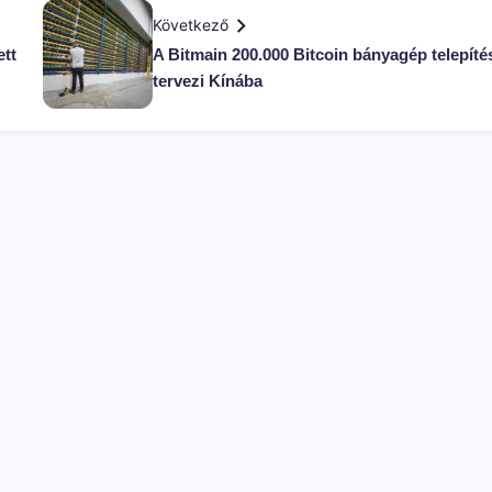
Következő
ett
A Bitmain 200.000 Bitcoin bányagép telepíté
tervezi Kínába