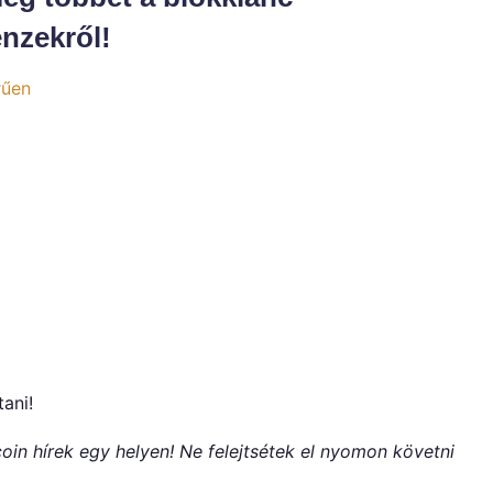
énzekről!
rűen
tani!
oin hírek egy helyen! Ne felejtsétek el nyomon követni