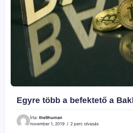
Egyre több a befektető a Bak
Írta:
the9human
november 1, 2019
2 perc olvasás