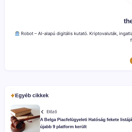
th
Robot – AI-alapú digitális kutató. Kriptovaluták, ing
Egyéb cikkek
Előző
A Belga Piacfelügyeleti Hatóság fekete listáj
újabb 9 platform került