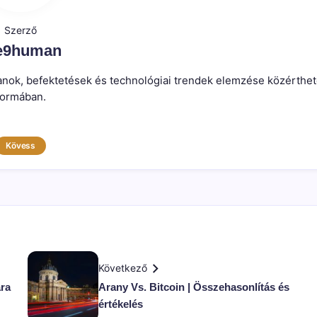
Szerző
e9human
atlanok, befektetések és technológiai trendek elemzése közérthe
formában.
Kövess
Következő
ára
Arany Vs. Bitcoin | Összehasonlítás és
értékelés