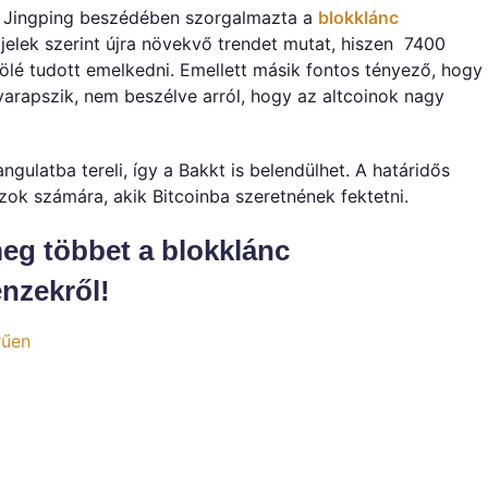
Xi Jingping beszédében szorgalmazta a
blokklánc
a jelek szerint újra növekvő trendet mutat, hiszen 7400
fölé tudott emelkedni. Emellett másik fontos tényező, hogy
arapszik, nem beszélve arról, hogy az altcoinok nagy
angulatba tereli, így a Bakkt is belendülhet. A határidős
ok számára, akik Bitcoinba szeretnének fektetni.
eg többet a blokklánc
énzekről!
rűen