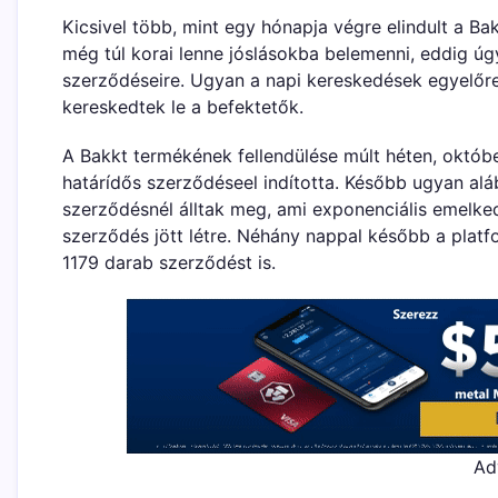
Kicsivel több, mint egy hónapja végre elindult a Ba
még túl korai lenne jóslásokba belemenni, eddig úg
szerződéseire. Ugyan a napi kereskedések egyelőr
kereskedtek le a befektetők.
A Bakkt termékének fellendülése múlt héten, októb
határídős szerződéseel indította. Később ugyan al
szerződésnél álltak meg, ami exponenciális emelk
szerződés jött létre. Néhány nappal később a platfo
1179 darab szerződést is.
Ad