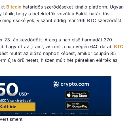
befektető
kkt
Bitcoin
határidős szerődéseket kínáló platform. Ugyan
a
y tűnik, hogy a befektetők vevők a Bakkt határidős
Bakkt
e még csekélyek, viszont eddig már 266 BTC szerződést
határidős
szerződéseire
bejegyzéshez
er 23.-án kezdődött. A cég a nap első harmadát 370
ább hagyott az „iram”, viszont a nap végén 640 darab
BTC
edést mutat az előző naphoz képest, amikor csupán 85
rm újra örülhetett, hiszen múlt hét pénteken elérték az
vertisment