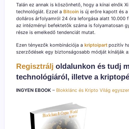
Talán ez annak is köszönhető, hogy a kínai elnők 
technológiát. Ezzel a
Bitcoin
is új erőre kapott és 
dolláros árfolyamról 24 óra leforgása alatt 10.000 
az intézményi befektetők száma is folyamatosan gy
része is emelkedő tendenciát mutat.
Ezen tényezők kombinációja a
kriptoipart
pozitív h
szerződések egy biztonságosabb módját kínálják az
Regisztrálj
oldalunkon és tudj m
technológiáról, illetve a kriptop
INGYEN EBOOK
–
Blokklánc és Kripto Világ egysze