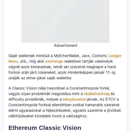
Advertisment
Saját walletnek minősül a MyEtherWallet, Jaxx, Coinomi,
Ledger
Nano
, stb., míg akik
exchange
walletben tartják valamelyik
cégnél azok kimaradnak, tehát aki szeretné megkapni a hard
forkok után járó tokeneket, azok mindenképpen január 11.-ig
utalják az ether-jüket saját walletbe.
A Classic Vision célja hasonlóan a Constantinopole forké,
vagyis olyan problémák megoldása mint a
skálázhatóság
és
difficulty problémák, melyek a
bányászattal
járnak. Az ETCV a
Constantinopole forkkal ellentétben sokkal hamarabb szeretné
elérni ugyanazokat a fejlesztéseket, ugyanis szeretné a jövőbeli
célkitűzéseket közelebb hozni a valósághoz.
Ethereum Classic Vision