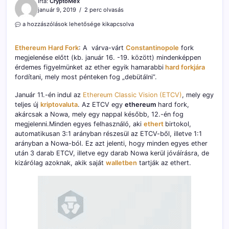
Írta:
CryptoMex
január 9, 2019
2 perc olvasás
Ethereum
a hozzászólások lehetősége kikapcsolva
Hard
Fork
Ethereum
Hard Fork
: A várva-várt
Constantinopole
fork
–
megjelenése előtt (kb. január 16. -19. között) mindenképpen
a
érdemes figyelmünket az ether egyik hamarabbi
várva
hard forkjára
várt
fordítani, mely most pénteken fog „debütálni”.
Ethereum
Classic
Január 11.-én indul az
Ethereum Classic Vision (ETCV)
, mely egy
Vision
teljes új
kriptovaluta
. Az ETCV egy
ethereum
hard fork,
bejegyzéshez
akárcsak a Nowa, mely egy nappal később, 12.-én fog
megjelenni.Minden egyes felhasználó, aki
ethert
birtokol,
automatikusan 3:1 arányban részesül az ETCV-ből, illetve 1:1
arányban a Nowa-ból. Ez azt jelenti, hogy minden egyes ether
után 3 darab ETCV, illetve egy darab Nowa kerül jóváírásra, de
kizárólag azoknak, akik saját
walletben
tartják az ethert.