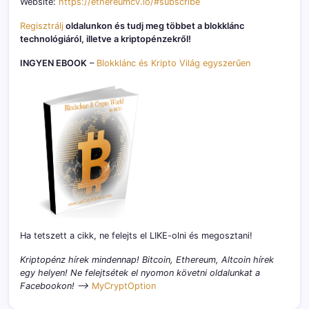
Website:
https://ethereumcv.io/#subscribe
Regisztrálj
oldalunkon és tudj meg többet a blokklánc
technológiáról, illetve a kriptopénzekről!
INGYEN EBOOK
–
Blokklánc és Kripto Világ egyszerűen
Ha tetszett a cikk, ne felejts el LIKE-olni és megosztani!
Kriptopénz hírek mindennap! Bitcoin, Ethereum, Altcoin hírek
egy helyen! Ne felejtsétek el nyomon követni oldalunkat a
Facebookon! –>
MyCryptOption