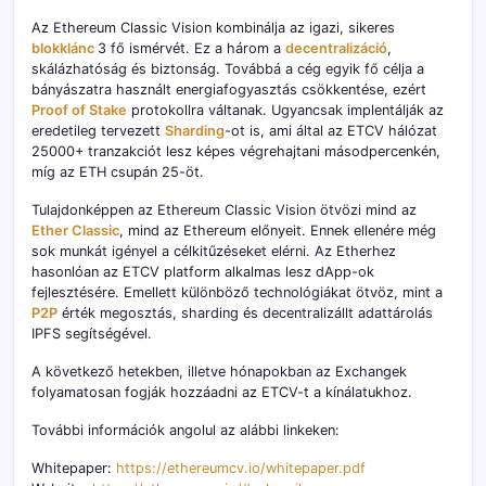
Az Ethereum Classic Vision kombinálja az igazi, sikeres
blokklánc
3 fő ismérvét. Ez a három a
decentralizáció
,
skálázhatóság és biztonság. Továbbá a cég egyik fő célja a
bányászatra használt energiafogyasztás csökkentése, ezért
Proof of Stake
protokollra váltanak. Ugyancsak implentálják az
eredetileg tervezett
Sharding
-ot is, ami által az ETCV hálózat
25000+ tranzakciót lesz képes végrehajtani másodpercenkén,
míg az ETH csupán 25-öt.
Tulajdonképpen az Ethereum Classic Vision ötvözi mind az
Ether Classic
, mind az Ethereum előnyeit. Ennek ellenére még
sok munkát igényel a célkitűzéseket elérni. Az Etherhez
hasonlóan az ETCV platform alkalmas lesz dApp-ok
fejlesztésére. Emellett különböző technológiákat ötvöz, mint a
P2P
érték megosztás, sharding és decentralizállt adattárolás
IPFS segítségével.
A következő hetekben, illetve hónapokban az Exchangek
folyamatosan fogják hozzáadni az ETCV-t a kínálatukhoz.
További információk angolul az alábbi linkeken:
Whitepaper:
https://ethereumcv.io/whitepaper.pdf