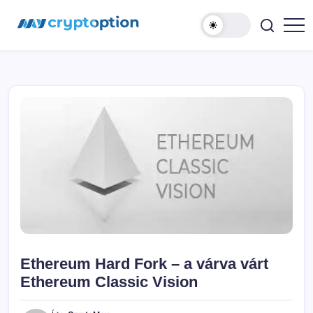
Ugrás
MyCryptOption
a
tartalomhoz
Kriptopénz
Hírek,
Váltás
és
Közösség!
Ethereum Hard Fork – a várva várt
Ethereum Classic Vision