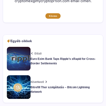
cryptomex@mycryptoprtion.com email címen.
Kövess
Egyéb cikkek
Előző
Euro Exim Bank Taps Ripple’s xRapid for Cross-
Border Settlements
Következő
Bitrefill Thor szolgáltatás – Bitcoin Lightning
Network