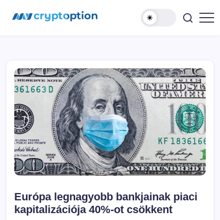
Ugrás
MyCryptOption
a
tartalomhoz
Kriptopénz
Hírek,
Váltás
és
Közösség!
Európa legnagyobb bankjainak piaci
kapitalizációja 40%-ot csökkent