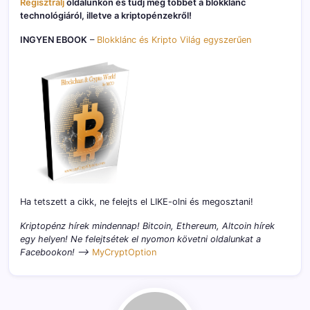
Regisztrálj
oldalunkon és tudj meg többet a blokklánc
technológiáról, illetve a kriptopénzekről!
INGYEN EBOOK
–
Blokklánc és Kripto Világ egyszerűen
Ha tetszett a cikk, ne felejts el LIKE-olni és megosztani!
Kriptopénz hírek mindennap! Bitcoin, Ethereum, Altcoin hírek
egy helyen! Ne felejtsétek el nyomon követni oldalunkat a
Facebookon! –>
MyCryptOption