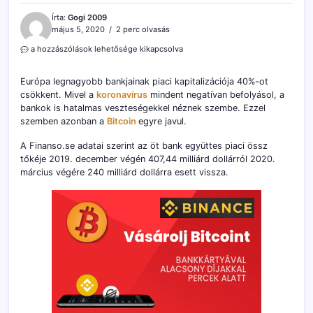
Írta:
Gogi 2009
május 5, 2020
2 perc olvasás
Európa
a hozzászólások lehetősége kikapcsolva
legnagyobb
bankjainak
Európa legnagyobb bankjainak piaci kapitalizációja 40%-ot
piaci
csökkent. Mivel a
koronavírus
mindent negatívan befolyásol, a
kapitalizációja
bankok is hatalmas veszteségekkel néznek szembe. Ezzel
40%-
ot
szemben azonban a
Bitcoin
egyre javul.
csökkent
bejegyzéshez
A Finanso.se adatai szerint az öt bank együttes piaci össz
tőkéje 2019. december végén 407,44 milliárd dollárról 2020.
március végére 240 milliárd dollárra esett vissza.