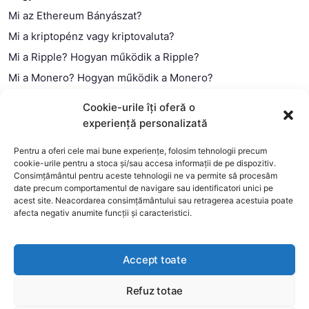
Mi az Ethereum Bányászat?
Mi a kriptopénz vagy kriptovaluta?
Mi a Ripple? Hogyan működik a Ripple?
Mi a Monero? Hogyan működik a Monero?
Mi a Litecoin? – Hogyan működik a Litecoin?
Cookie-urile îți oferă o
Mi a blokklánc (technológia)?
experiență personalizată
Mi az okos szerződés?
Pentru a oferi cele mai bune experiențe, folosim tehnologii precum
cookie-urile pentru a stoca și/sau accesa informații de pe dispozitiv.
Consimțământul pentru aceste tehnologii ne va permite să procesăm
date precum comportamentul de navigare sau identificatori unici pe
acest site. Neacordarea consimțământului sau retragerea acestuia poate
afecta negativ anumite funcții și caracteristici.
Accept toate
Refuz totae
This website uses cookies to improve your experience. We'll