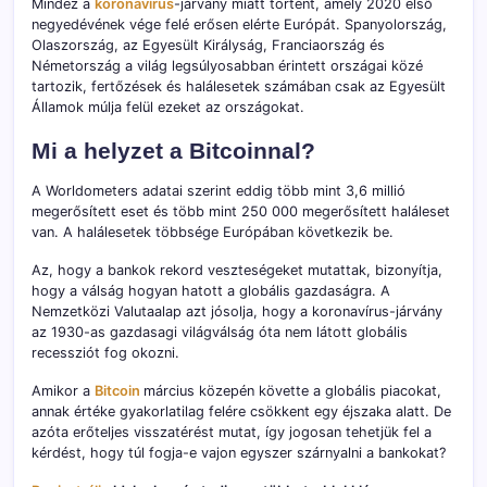
Mindez a
koronavírus
-járvány miatt történt, amely 2020 első
negyedévének vége felé erősen elérte Európát. Spanyolország,
Olaszország, az Egyesült Királyság, Franciaország és
Németország a világ legsúlyosabban érintett országai közé
tartozik, fertőzések és halálesetek számában csak az Egyesült
Államok múlja felül ezeket az országokat.
Mi a helyzet a Bitcoinnal?
A Worldometers adatai szerint eddig több mint 3,6 millió
megerősített eset és több mint 250 000 megerősített haláleset
van. A halálesetek többsége Európában következik be.
Az, hogy a bankok rekord veszteségeket mutattak, bizonyítja,
hogy a válság hogyan hatott a globális gazdaságra. A
Nemzetközi Valutaalap azt jósolja, hogy a koronavírus-járvány
az 1930-as gazdasagi világválság óta nem látott globális
recessziót fog okozni.
Amikor a
Bitcoin
március közepén követte a globális piacokat,
annak értéke gyakorlatilag felére csökkent egy éjszaka alatt. De
azóta erőteljes visszatérést mutat, így jogosan tehetjük fel a
kérdést, hogy túl fogja-e vajon egyszer szárnyalni a bankokat?