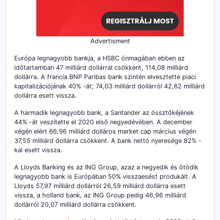
Advertisment
Európa legnagyobb bankja, a HSBC önmagában ebben az
időtartamban 47 milliárd dollárral csökkent, 114,08 milliárd
dollárra. A francia BNP Paribas bank szintén elvesztette piaci
kapitalizációjának 40% -át; 74,03 milliárd dollárról 42,62 milliárd
dollárra esett vissza.
A harmadik legnagyobb bank, a Santander az össztőkéjének
44% -át veszítette el 2020 első negyedévében. A december
végén elért 66,96 milliárd dolláros market cap március végén
37,55 milliárd dollárra csökkent. A bank nettó nyeresége 82% -
kal esett vissza.
A Lloyds Banking és az ING Group, azaz a negyedik és ötödik
legnagyobb bank is Európában 50% visszaesést produkált. A
Lloyds 57,97 milliárd dollárról 26,59 milliárd dollárra esett
vissza, a holland bank, az ING Group pedig 46,96 milliárd
dollárról 20,07 milliárd dollárra csökkent.