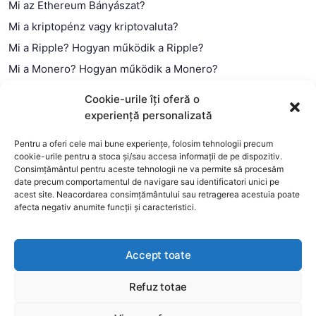
Mi az Ethereum Bányászat?
Mi a kriptopénz vagy kriptovaluta?
Mi a Ripple? Hogyan működik a Ripple?
Mi a Monero? Hogyan működik a Monero?
Mi a Litecoin? – Hogyan működik a Litecoin?
Cookie-urile îți oferă o
Mi a blokklánc (technológia)?
experiență personalizată
Mi az okos szerződés?
Pentru a oferi cele mai bune experiențe, folosim tehnologii precum
cookie-urile pentru a stoca și/sau accesa informații de pe dispozitiv.
Consimțământul pentru aceste tehnologii ne va permite să procesăm
date precum comportamentul de navigare sau identificatori unici pe
acest site. Neacordarea consimțământului sau retragerea acestuia poate
afecta negativ anumite funcții și caracteristici.
Accept toate
Refuz totae
This website uses cookies to improve your experience. We'll
assume you're ok with this, but you can opt-out if you wish.