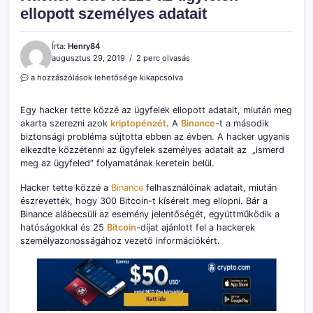
ellopott személyes adatait
Írta:
Henry84
augusztus 29, 2019
2 perc olvasás
Hacker
a hozzászólások lehetősége kikapcsolva
tette
közzé
Egy hacker tette közzé az ügyfelek ellopott adatait, miután meg
az
akarta szerezni azok
kriptopénzét
. A
Binance
-t a második
ügyfelek
biztonsági probléma sújtotta ebben az évben. A hacker ugyanis
ellopott
személyes
elkezdte közzétenni az ügyfelek személyes adatait az „ismerd
adatait
meg az ügyfeled” folyamatának keretein belül.
bejegyzéshez
Hacker tette közzé a
Binance
felhasználóinak adatait, miután
észrevették, hogy 300 Bitcoin-t kísérelt meg ellopni. Bár a
Binance alábecsüli az esemény jelentőségét, együttműködik a
hatóságokkal és 25
Bitcoin
-díjat ajánlott fel a hackerek
személyazonosságához vezető információkért.