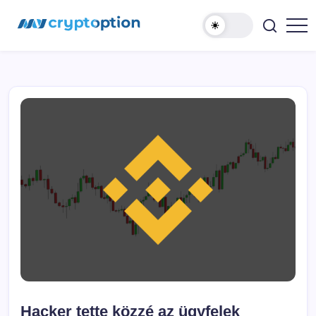
Ugrás
MyCryptOption
a
tartalomhoz
Kriptopénz
Hírek,
Váltás
és
Közösség!
Hacker tette közzé az ügyfelek