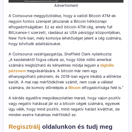
Advertisment
A Coinsourse meggyőződése, hogy a valódi Bitcoin ATM-ek
nagyon fontos szerepet játszanak a Bitcoin hétköznapi
elfogadottságában. Ez az első bitcoin ATM cég, amely full
BitLicense-t szerzett, ráadásul az USA pénzügyi központjéban,
New York-ban, mely komolya lehetőséget jelent a cég számára,
hogy bővítsék adatbázisukat.
A Coinsource vezérigazgatója, Sheffield Clark nyilatkozta:
„A kezdetektől fogva célunk az, hogy több millió amerikai
számára megbízható és kényelmes módja legyen a
digitális
pénznem
megvásárlására. A bitcoin már nem egy
elhanyagolható pénznem, és 2018-ban egyre inkább a előtérbe
került. A mai nap mérföldkőnek számít, nem csak a vállalat
számára, de komoly előrelépés a
Bitcoin
elfogadottsága felé is.”
A kérdés egyelőre megválaszolatlan marad, hogy vajon pozitív
vagy negatív hatással jár ez a bitcoin cégek számára, egyesek
úgy vélik, hogy mind pozitív, mind negatív hatást kiválthat, de
minden esetre hatalmas mérföldkő ez.
Regisztrálj
oldalunkon és tudj meg