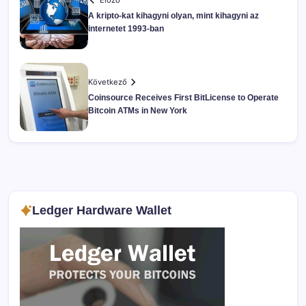
Előző
A kripto-kat kihagyni olyan, mint kihagyni az
internetet 1993-ban
Következő
Coinsource Receives First BitLicense to Operate
Bitcoin ATMs in New York
Ledger Hardware Wallet