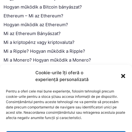
Hogyan működik a Bitcoin bányászat?
Ethereum – Mi az Ethereum?
Hogyan működik az Ethereum?
Mi az Ethereum Bányászat?
Mi a kriptopénz vagy kriptovaluta?
Mi a Ripple? Hogyan működik a Ripple?
Mi a Monero? Hogyan működik a Monero?
Mi a Litecoin? – Hogyan működik a Litecoin?
Cookie-urile îți oferă o
Mi a blokklánc (technológia)?
experiență personalizată
Mi az okos szerződés?
Pentru a oferi cele mai bune experiențe, folosim tehnologii precum
cookie-urile pentru a stoca și/sau accesa informații de pe dispozitiv.
Consimțământul pentru aceste tehnologii ne va permite să procesăm
date precum comportamentul de navigare sau identificatori unici pe
acest site. Neacordarea consimțământului sau retragerea acestuia poate
afecta negativ anumite funcții și caracteristici.