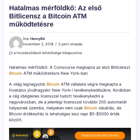
Hatalmas mérföldkő: Az első
Bitlicensz a Bitcoin ATM
működtetésre
Írta:
Henry84
november 2, 2018
2 perc olvasás
Hatalmas
a hozzászólások lehetősége kikapcsolva
mérföldkő:
Az
Hatalmas mérföldkő: A Coinsourse megkapta az első Bitlicenszt
első
Bitcoin
ATM működtetésre New York-ban.
Bitlicensz
a
A világ legnagyobb
Bitcoin
ATM vállalata végre megkapta a
Bitcoin
ATM
hivatalos jóváhagyást New York-i tevékenykedésükre. Korábban
működtetésre
a cég ideiglenes licensszel tudott tevékenykedni a
bejegyzéshez
nagyvárosban, de a jelenlegi licensszel további 200 automatát
helyeznek üzembe, melyeken nem csak
Bitcoin
vásárlás, de
Bitcoin értékesítés is lehetséges lesz napi $5-$5000 érték
között.