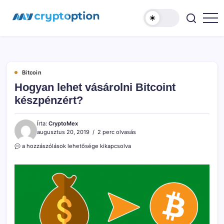
Ugrás
MyCryptOption
a
tartalomhoz
Kriptopénz
Hírek,
Váltás
és
Közösség!
Bitcoin
Hogyan lehet vásárolni Bitcoint
készpénzért?
Írta:
CryptoMex
augusztus 20, 2019
2 perc olvasás
Hogyan
a hozzászólások lehetősége kikapcsolva
lehet
vásárolni
Bitcoint
készpénzért?
bejegyzéshez