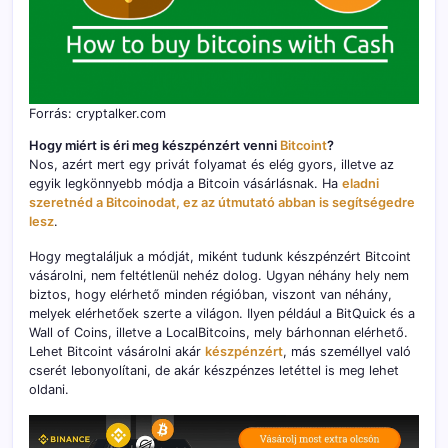
Forrás: cryptalker.com
Hogy miért is éri meg készpénzért venni
Bitcoint
?
Nos, azért mert egy privát folyamat és elég gyors, illetve az
egyik legkönnyebb módja a Bitcoin vásárlásnak. Ha
eladni
szeretnéd a Bitcoinodat, ez az útmutató abban is segítségedre
lesz
.
Hogy megtaláljuk a módját, miként tudunk készpénzért Bitcoint
vásárolni, nem feltétlenül nehéz dolog. Ugyan néhány hely nem
biztos, hogy elérhető minden régióban, viszont van néhány,
melyek elérhetőek szerte a világon. Ilyen például a BitQuick és a
Wall of Coins, illetve a LocalBitcoins, mely bárhonnan elérhető.
Lehet Bitcoint vásárolni akár
készpénzért
, más személlyel való
cserét lebonyolítani, de akár készpénzes letéttel is meg lehet
oldani.