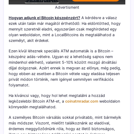
Advertisment
Hogyan adjunk el Bitcoin készpénzért?
A kérdésre a válasz
ezek után talán már magától érthetődő: Ha eldöntötted, hogy
mennyit szeretnél eladni, egyszerűen csak meghirdeted egy
olyan weboldalon, mint a LocalBitcoins és megtalálhatod a
személyt, akit érdekel.
Ezen kívül léteznek speciális ATM automaták is a Bitcoin –
készpénz adás-vételre. Ugyan ez a lehetőség sajnos nem
mindenhol elérhető, valamint 5-10% között mozgó átváltási
díjjal dolgoznak. Azért ennek is megvan az előnye, még pedig,
hogy ebben az esetben a Bitcoin vétele vagy eladása teljesen
privát módon történik, nem igényel semmilyen verifikációs
folyamatot.
Ha kíváncsi vagy, hogy hol lehet megtalálni a hozzád
legközelebbi Bitcoin ATM-et, a
coinatmradar.com
weboldalon
könnyedén megtalálhatod.
A személyes Bitcoin vársálás sokkal privátabb, mint bármelyik
más módszer. Viszont, mielőtt találkoznánk az eladóval,
érdemes meggyőződnünk róla, hogy az illető biztonságos,