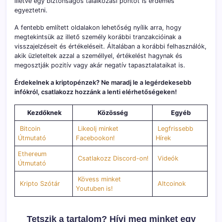
illetve egy biztonságos találkozási pontot is érdemes
egyeztetni.
A fentebb említett oldalakon lehetőség nyílik arra, hogy
megtekintsük az illető személy korábbi tranzakcióinak a
visszajelzéseit és értékeléseit. Általában a korábbi felhasználók,
akik üzleteltek azzal a személlyel, értékelést hagynak és
megosztják pozitív vagy akár negatív tapasztalataikat is.
Érdekelnek a kriptopénzek? Ne maradj le a legérdekesebb
infókról, csatlakozz hozzánk a lenti elérhetőségeken!
Kezdőknek
Közösség
Egyéb
Bitcoin
Likeolj minket
Legfrissebb
Útmutató
Facebookon!
Hírek
Ethereum
Csatlakozz Discord-on!
Videók
Útmutató
Kövess minket
Kripto Szótár
Altcoinok
Youtuben is!
Tetszik a tartalom? Hívj meg minket egy