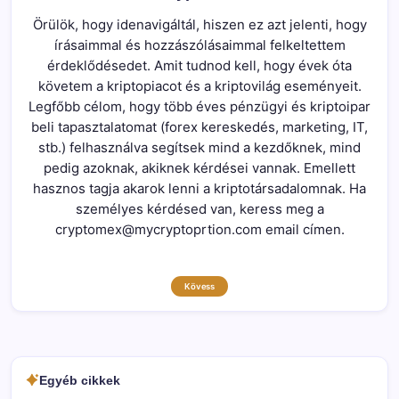
Örülök, hogy idenavigáltál, hiszen ez azt jelenti, hogy
írásaimmal és hozzászólásaimmal felkeltettem
érdeklődésedet. Amit tudnod kell, hogy évek óta
követem a kriptopiacot és a kriptovilág eseményeit.
Legfőbb célom, hogy több éves pénzügyi és kriptoipar
beli tapasztalatomat (forex kereskedés, marketing, IT,
stb.) felhasználva segítsek mind a kezdőknek, mind
pedig azoknak, akiknek kérdései vannak. Emellett
hasznos tagja akarok lenni a kriptotársadalomnak. Ha
személyes kérdésed van, keress meg a
cryptomex@mycryptoprtion.com email címen.
Kövess
Egyéb cikkek