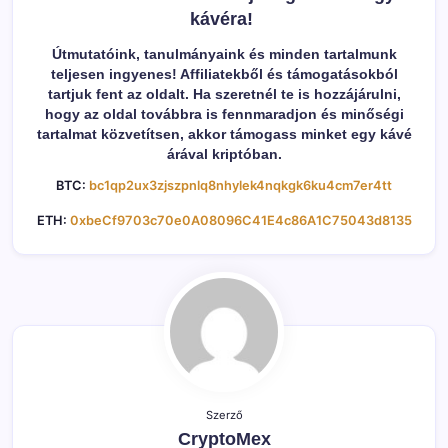
kávéra!
Útmutatóink, tanulmányaink és minden tartalmunk
teljesen ingyenes! Affiliatekből és támogatásokból
tartjuk fent az oldalt. Ha szeretnél te is hozzájárulni,
hogy az oldal továbbra is fennmaradjon és minőségi
tartalmat közvetítsen, akkor támogass minket egy kávé
árával kriptóban.
BTC:
bc1qp2ux3zjszpnlq8nhylek4nqkgk6ku4cm7er4tt
ETH:
0xbeCf9703c70e0A08096C41E4c86A1C75043d8135
Szerző
CryptoMex