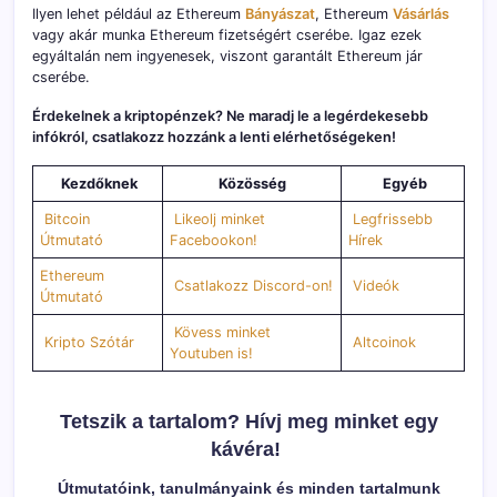
Ilyen lehet például az Ethereum
Bányászat
, Ethereum
Vásárlás
vagy akár munka Ethereum fizetségért cserébe. Igaz ezek
egyáltalán nem ingyenesek, viszont garantált Ethereum jár
cserébe.
Érdekelnek a kriptopénzek? Ne maradj le a legérdekesebb
infókról, csatlakozz hozzánk a lenti elérhetőségeken!
Kezdőknek
Közösség
Egyéb
Bitcoin
Likeolj minket
Legfrissebb
Útmutató
Facebookon!
Hírek
Ethereum
Csatlakozz Discord-on!
Videók
Útmutató
Kövess minket
Kripto Szótár
Altcoinok
Youtuben is!
Tetszik a tartalom? Hívj meg minket egy
kávéra!
Útmutatóink, tanulmányaink és minden tartalmunk