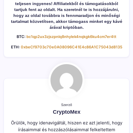
teljesen ingyenes! Affiliatekből és támogatásokból
tartjuk fent az oldalt. Ha szeretnél te is hozzájárulni,
hogy az oldal továbbra is fennmaradjon és minőségi
tartalmat közvetítsen, akkor támogass minket egy kávé
árával kriptóban.
BTC:
bc1qp2ux3zjszpnlq8nhylek4nqkgk6ku4cm7er4tt
ETH:
0xbeCf9703c70e0A08096C41E4c86A1C75043d8135
Szerző
CryptoMex
Örülök, hogy idenavigáltál, hiszen ez azt jelenti, hogy
írásaimmal és hozzászólásaimmal felkeltettem