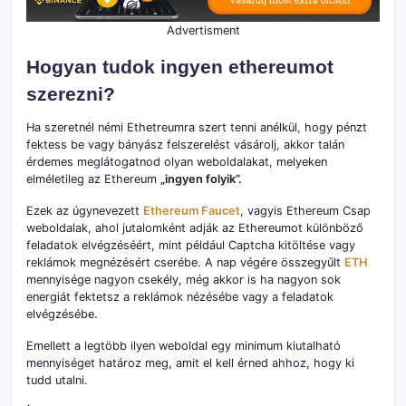
Advertisment
Hogyan tudok ingyen ethereumot
szerezni?
Ha szeretnél némi Ethetreumra szert tenni anélkül, hogy pénzt
fektess be vagy bányász felszerelést vásárolj, akkor talán
érdemes meglátogatnod olyan weboldalakat, melyeken
elméletileg az Ethereum
„ingyen folyik”.
Ezek az úgynevezett
Ethereum Faucet
, vagyis Ethereum Csap
weboldalak, ahol jutalomként adják az Ethereumot különböző
feladatok elvégzéséért, mint például Captcha kitöltése vagy
reklámok megnézésért cserébe. A nap végére összegyűlt
ETH
mennyisége nagyon csekély, még akkor is ha nagyon sok
energiát fektetsz a reklámok nézésébe vagy a feladatok
elvégzésébe.
Emellett a legtöbb ilyen weboldal egy minimum kiutalható
mennyiséget határoz meg, amit el kell érned ahhoz, hogy ki
tudd utalni.