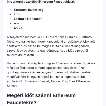
Íme a legnépszerűbb Ethereum Faucet oldalak:
Etereum-faucet.org
info
Lolifuu ETH Faucet
win
CC24
A folyamatosan bővülő ETH Faucet teljes listája
ITT
látható.
Néhány oldal kérheti, hogy kapcsold ki a reklámokat blokkoló
szoftvered és állítsd be magas kiutalási limitet magadnak,
szóval légy óvatos, ha úgy döntesz, hogy időt szeretnél
faucetekbe fektetni.
Ha nem mondtál még le az Ingyen Ethereum szerzésről, akkor
még kipróbálhatod a mobil applikációs verziót is. Ezek
gombnyomásra ígérnek ingyen Ethereumot, illetve barátok
meghívásáért is ingyen kriptó jár. Íme a legnépszerűbb
applikációk: Ethereum Faucet, Faucet Run, Free Ethereum
Spinner
Megéri időt szánni Ethereum
Faucetekre?