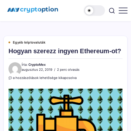
Ugrás
MyCryptOption
a
tartalomhoz
Kriptopénz
Hírek,
Váltás
és
Közösség!
Egyéb kriptovaluták
Hogyan szerezz ingyen Ethereum-ot?
Írta:
CryptoMex
augusztus 22, 2019
2 perc olvasás
Hogyan
a hozzászólások lehetősége kikapcsolva
szerezz
ingyen
Ethereum-
ot?
bejegyzéshez