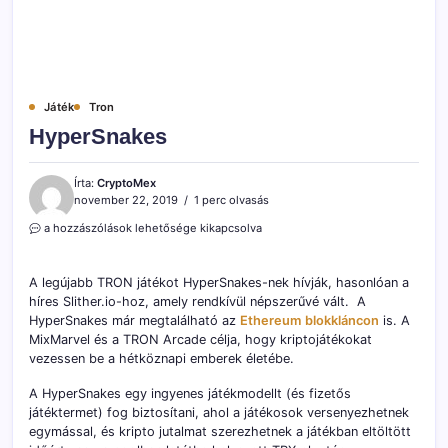
Játék
Tron
HyperSnakes
Írta:
CryptoMex
november 22, 2019
1 perc olvasás
HyperSnakes
a hozzászólások lehetősége kikapcsolva
bejegyzéshez
A legújabb TRON játékot HyperSnakes-nek hívják, hasonlóan a
híres Slither.io-hoz, amely rendkívül népszerűvé vált. A
HyperSnakes már megtalálható az
Ethereum
blokkláncon
is. A
MixMarvel és a TRON Arcade célja, hogy kriptojátékokat
vezessen be a hétköznapi emberek életébe.
A HyperSnakes egy ingyenes játékmodellt (és fizetős
játéktermet) fog biztosítani, ahol a játékosok versenyezhetnek
egymással, és kripto jutalmat szerezhetnek a játékban eltöltött