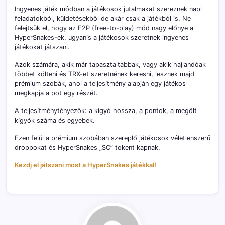
Ingyenes játék módban a játékosok jutalmakat szereznek napi
feladatokból, küldetésekből de akár csak a játékból is. Ne
felejtsük el, hogy az F2P (free-to-play) mód nagy előnye a
HyperSnakes-ek, ugyanis a játékosok szeretnek ingyenes
játékokat játszani.
Azok számára, akik már tapasztaltabbak, vagy akik hajlandóak
többet költeni és TRX-et szeretnének keresni, lesznek majd
prémium szobák, ahol a teljesítmény alapján egy játékos
megkapja a pot egy részét.
A teljesítménytényezők: a kígyó hossza, a pontok, a megölt
kígyók száma és egyebek.
Ezen felül a prémium szobában szereplő játékosok véletlenszerű
droppokat és HyperSnakes „SC” tokent kapnak.
Kezdj el játszani most a HyperSnakes játékkal!