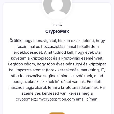
Szerző
CryptoMex
Örülök, hogy idenavigáltál, hiszen ez azt jelenti, hogy
írásaimmal és hozzászólásaimmal felkeltettem
érdeklődésedet. Amit tudnod kell, hogy évek óta
követem a kriptopiacot és a kriptovilág eseményeit.
Legfőbb célom, hogy több éves pénzügyi és kriptoipar
beli tapasztalatomat (forex kereskedés, marketing, IT,
stb.) felhasználva segítsek mind a kezdőknek, mind
pedig azoknak, akiknek kérdései vannak. Emellett
hasznos tagja akarok lenni a kriptotársadalomnak. Ha
személyes kérdésed van, keress meg a
cryptomex@mycryptoprtion.com email címen.