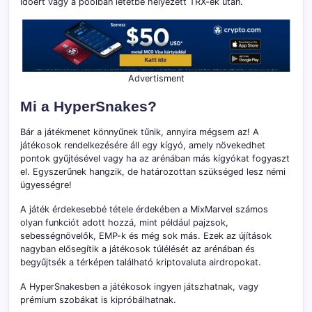
időért vagy a poolban letétbe helyezett TRX-ek után.
Advertisment
Mi a HyperSnakes?
Bár a játékmenet könnyűnek tűnik, annyira mégsem az! A
játékosok rendelkezésére áll egy kígyó, amely növekedhet
pontok gyűjtésével vagy ha az arénában más kígyókat fogyaszt
el. Egyszerűnek hangzik, de határozottan szükséged lesz némi
ügyességre!
A játék érdekesebbé tétele érdekében a MixMarvel számos
olyan funkciót adott hozzá, mint például pajzsok,
sebességnövelők, EMP-k és még sok más. Ezek az újítások
nagyban elősegítik a játékosok túlélését az arénában és
begyűjtsék a térképen található kriptovaluta airdropokat.
A HyperSnakesben a játékosok ingyen játszhatnak, vagy
prémium szobákat is kipróbálhatnak.