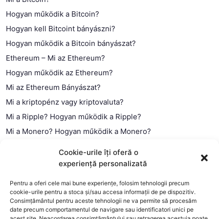
Hogyan működik a Bitcoin?
Hogyan kell Bitcoint bányászni?
Hogyan működik a Bitcoin bányászat?
Ethereum – Mi az Ethereum?
Hogyan működik az Ethereum?
Mi az Ethereum Bányászat?
Mi a kriptopénz vagy kriptovaluta?
Mi a Ripple? Hogyan működik a Ripple?
Mi a Monero? Hogyan működik a Monero?
Mi a Litecoin? – Hogyan működik a Litecoin?
Cookie-urile îți oferă o
Mi a blokklánc (technológia)?
experiență personalizată
Mi az okos szerződés?
Pentru a oferi cele mai bune experiențe, folosim tehnologii precum
cookie-urile pentru a stoca și/sau accesa informații de pe dispozitiv.
Consimțământul pentru aceste tehnologii ne va permite să procesăm
date precum comportamentul de navigare sau identificatori unici pe
acest site. Neacordarea consimțământului sau retragerea acestuia poate