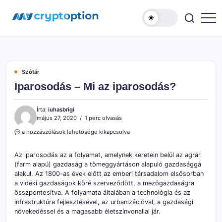
Ugrás
MyCryptOption
a
tartalomhoz
Kriptopénz
Hírek,
Váltás
és
Közösség!
Szótár
Iparosodás – Mi az iparosodás?
Írta:
iuhasbrigi
május 27, 2020
1 perc olvasás
Iparosodás
a hozzászólások lehetősége kikapcsolva
–
Mi
Az iparosodás az a folyamat, amelynek keretein belül az agrár
az
(farm alapú) gazdaság a tömeggyártáson alapuló gazdasággá
iparosodás?
alakul. Az 1800-as évek előtt az emberi társadalom elsősorban
bejegyzéshez
a vidéki gazdaságok köré szerveződött, a mezőgazdaságra
összpontosítva. A folyamata általában a technológia és az
infrastruktúra fejlesztésével, az urbanizációval, a gazdasági
növekedéssel és a magasabb életszínvonallal jár.