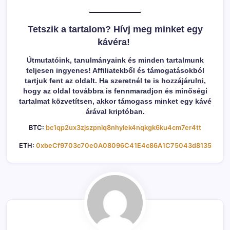
Tetszik a tartalom? Hívj meg minket egy
kávéra!
Útmutatóink, tanulmányaink és minden tartalmunk
teljesen ingyenes! Affiliatekből és támogatásokból
tartjuk fent az oldalt. Ha szeretnél te is hozzájárulni,
hogy az oldal továbbra is fennmaradjon és minőségi
tartalmat közvetítsen, akkor támogass minket egy kávé
árával kriptóban.
BTC:
bc1qp2ux3zjszpnlq8nhylek4nqkgk6ku4cm7er4tt
ETH:
0xbeCf9703c70e0A08096C41E4c86A1C75043d8135