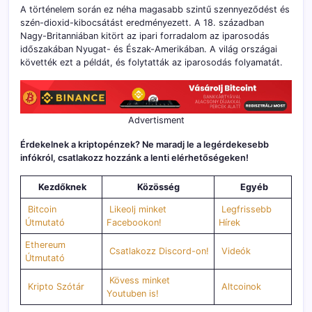
A történelem során ez néha magasabb szintű szennyeződést és
szén-dioxid-kibocsátást eredményezett. A 18. században
Nagy-Britanniában kitört az ipari forradalom az iparosodás
időszakában Nyugat- és Észak-Amerikában. A világ országai
követték ezt a példát, és folytatták az iparosodás folyamatát.
Advertisment
Érdekelnek a kriptopénzek? Ne maradj le a legérdekesebb
infókról, csatlakozz hozzánk a lenti elérhetőségeken!
Kezdőknek
Közösség
Egyéb
Bitcoin
Likeolj minket
Legfrissebb
Útmutató
Facebookon!
Hírek
Ethereum
Csatlakozz Discord-on!
Videók
Útmutató
Kövess minket
Kripto Szótár
Altcoinok
Youtuben is!