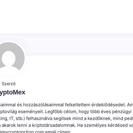
Szerző
yptoMex
írásaimmal és hozzászólásaimmal felkeltettem érdeklődésedet. Am
kriptovilág eseményeit. Legfőbb célom, hogy több éves pénzügyi
ting, IT, stb.) felhasználva segítsek mind a kezdőknek, mind ped
a akarok lenni a kriptotársadalomnak. Ha személyes kérdésed v
mycryptoprtion.com email címen.