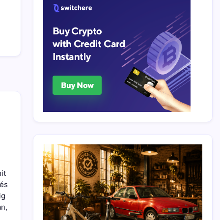
it
 és
ig
an,