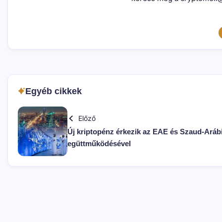
Egyéb cikkek
Előző
Új kriptopénz érkezik az EAE és Szaud-Aráb
egüttműködésével