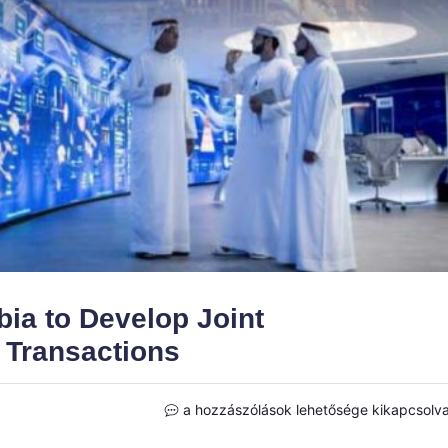
ia to Develop Joint
 Transactions
UAE
a hozzászólások lehetősége kikapcsolv
Central