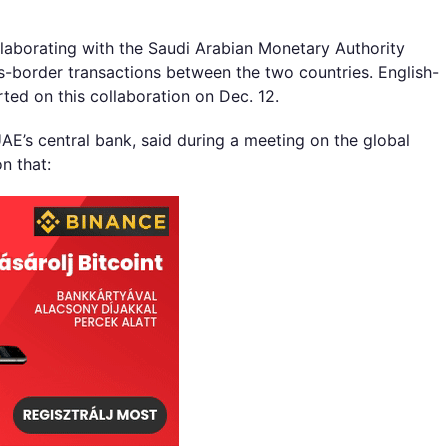
Bank,
Saudi
Arabia
llaborating with the Saudi Arabian Monetary Authority
to
-border transactions between the two countries. English-
Develop
ed on this collaboration on Dec. 12.
Joint
Cryptocurrency
E’s central bank, said during a meeting on the global
for
n that:
Interbank
Transactions
bejegyzéshez