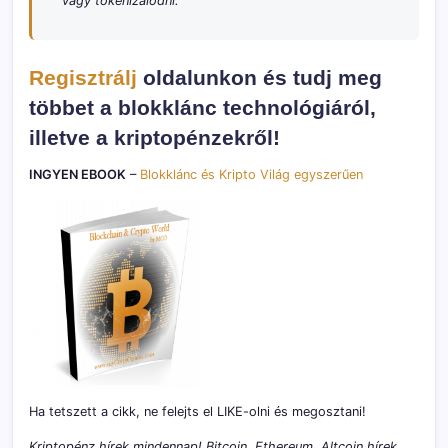
vagy tokenizálódni.”
Regisztrálj
oldalunkon és tudj meg
többet a blokklánc technológiáról,
illetve a kriptopénzekről!
INGYEN EBOOK
–
Blokklánc és Kripto Világ egyszerűen
Ha tetszett a cikk, ne felejts el LIKE-olni és megosztani!
Kriptopénz hírek mindennap! Bitcoin, Ethereum, Altcoin hírek