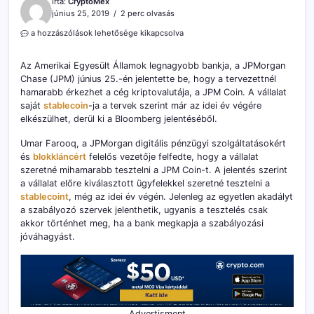
Írta:
CryptoMex
június 25, 2019
2 perc olvasás
Már
a hozzászólások lehetősége kikapcsolva
2019
végén
Az Amerikai Egyesült Államok legnagyobb bankja, a JPMorgan
érkezhet
Chase (JPM) június 25.-én jelentette be, hogy a tervezettnél
a
hamarabb érkezhet a cég kriptovalutája, a JPM Coin. A vállalat
JPM
Coin
saját
stablecoin
-ja a tervek szerint már az idei év végére
bejegyzéshez
elkészülhet, derül ki a Bloomberg jelentéséből.
Umar Farooq, a JPMorgan digitális pénzügyi szolgáltatásokért
és
blokkláncért
felelős vezetője felfedte, hogy a vállalat
szeretné mihamarabb tesztelni a JPM Coin-t. A jelentés szerint
a vállalat előre kiválasztott ügyfelekkel szeretné tesztelni a
stablecoint
, még az idei év végén. Jelenleg az egyetlen akadályt
a szabályozó szervek jelenthetik, ugyanis a tesztelés csak
akkor történhet meg, ha a bank megkapja a szabályozási
jóváhagyást.
Advertisment