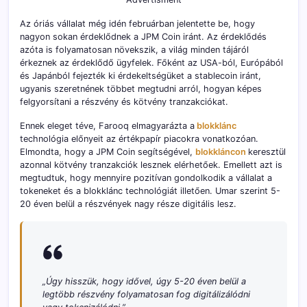
Az óriás vállalat még idén februárban jelentette be, hogy
nagyon sokan érdeklődnek a JPM Coin iránt. Az érdeklődés
azóta is folyamatosan növekszik, a világ minden tájáról
érkeznek az érdeklődő ügyfelek. Főként az USA-ból, Európából
és Japánból fejezték ki érdekeltségüket a stablecoin iránt,
ugyanis szeretnének többet megtudni arról, hogyan képes
felgyorsítani a részvény és kötvény tranzakciókat.
Ennek eleget téve, Farooq elmagyarázta a
blokklánc
technológia előnyeit az értékpapír piacokra vonatkozóan.
Elmondta, hogy a JPM Coin segítségével,
blokkláncon
keresztül
azonnal kötvény tranzakciók lesznek elérhetőek. Emellett azt is
megtudtuk, hogy mennyire pozitívan gondolkodik a vállalat a
tokeneket és a blokklánc technológiát illetően. Umar szerint 5-
20 éven belül a részvények nagy része digitális lesz.
„Úgy hisszük, hogy idővel, úgy 5-20 éven belül a
legtöbb részvény folyamatosan fog digitálizálódni