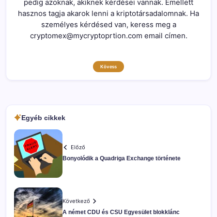
pedig azoknak, akiknek kérdései vannak. Emellett
hasznos tagja akarok lenni a kriptotársadalomnak. Ha
személyes kérdésed van, keress meg a
cryptomex@mycryptoprtion.com email címen.
Kövess
Egyéb cikkek
Előző
Bonyolódik a Quadriga Exchange története
Következő
A német CDU és CSU Egyesület blokklánc