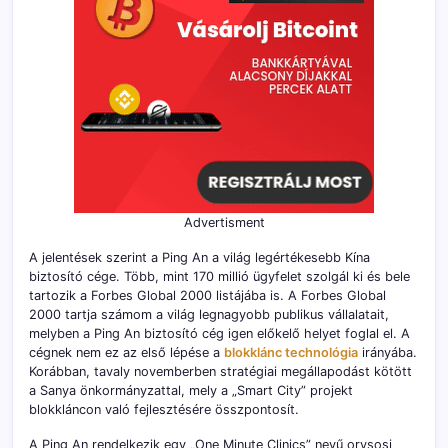
Advertisment
A jelentések szerint a Ping An a világ legértékesebb Kína
biztosító cége. Több, mint 170 millió ügyfelet szolgál ki és bele
tartozik a Forbes Global 2000 listájába is. A Forbes Global
2000 tartja számom a világ legnagyobb publikus vállalatait,
melyben a Ping An biztosító cég igen előkelő helyet foglal el. A
cégnek nem ez az első lépése a
blokklánc technológia
irányába.
Korábban, tavaly novemberben stratégiai megállapodást kötött
a Sanya önkormányzattal, mely a „Smart City” projekt
blokkláncon való fejlesztésére összpontosít.
A Ping An rendelkezik egy „One Minute Clinics” nevű orvsosi