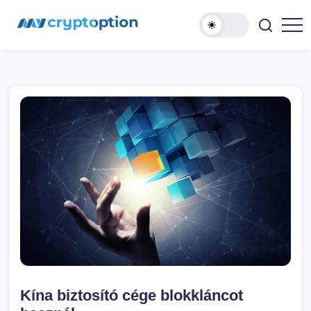
Ugrás
MyCryptOption
a
tartalomhoz
Kriptopénz
Hírek,
Váltás
és
Közösség!
Kína biztosító cége blokkláncot