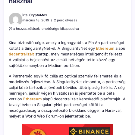
használ
Írta:
CryptoMex
március 18, 2019
2 perc olvasás
Kína
a hozzászólások lehetősége kikapcsolva
biztosító
cége
Kína biztosító cége, amely a legnagyobb, a Pin An partnerséget
blokkláncot
kötött a SingularityNet-el. A SingularityNet egy
Ethereum
alapú
használ
decentralizált
bejegyzéshez
startup, mely mesterséges intelligenciát fejleszt.
A vállalat a bejelentést az elmúlt hétvégén tette közzé egy
sajtóközleményben a Medium portálon.
A Partnerség egyik fő célja az optikai személy felismerés és a
modellezés fejlesztése. A SingularityNet elmondta, a partnerség
céljai közé tartozik a jövőbeli bővülés több iparág felé is. A cég
nemrégen, január végén hivatalosan is jelentette be a béta
verziós
Ethereum
alapú decentralizált kereskedői platformját. A
tavalyi évben a SingularityNet partnerséget kötött a
mezőgazdaságra összpontosító blokklánc céggel, a Hara-val,
melyet a World Web Forum-on jelentettek be.