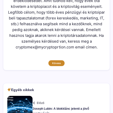
érdeklődésedet. Amit tudnod kell, hogy évek óta
követem a kriptopiacot és a kriptovilág eseményeit.
Legfőbb célom, hogy több éves pénzügyi és kriptoipar
beli tapasztalatomat (forex kereskedés, marketing, IT,
stb.) felhasználva segítsek mind a kezdőknek, mind
pedig azoknak, akiknek kérdései vannak. Emellett
hasznos tagja akarok lenni a kriptotársadalomnak. Ha
személyes kérdésed van, keress meg a
cryptomex@mycryptoprtion.com email címen.
Kövess
Egyéb cikkek
Előző
Joseph Lubin: A blokklánc jelenti a jövő