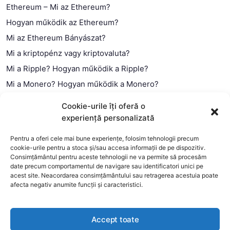
Ethereum – Mi az Ethereum?
Hogyan működik az Ethereum?
Mi az Ethereum Bányászat?
Mi a kriptopénz vagy kriptovaluta?
Mi a Ripple? Hogyan működik a Ripple?
Mi a Monero? Hogyan működik a Monero?
Mi a Litecoin? – Hogyan működik a Litecoin?
Cookie-urile îți oferă o
Mi a blokklánc (technológia)?
experiență personalizată
Mi az okos szerződés?
Pentru a oferi cele mai bune experiențe, folosim tehnologii precum
cookie-urile pentru a stoca și/sau accesa informații de pe dispozitiv.
Consimțământul pentru aceste tehnologii ne va permite să procesăm
date precum comportamentul de navigare sau identificatori unici pe
acest site. Neacordarea consimțământului sau retragerea acestuia poate
afecta negativ anumite funcții și caracteristici.
Accept toate