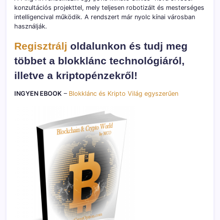
konzultációs projekttel, mely teljesen robotizált és mesterséges
intelligencival működik. A rendszert már nyolc kínai városban
használják.
Regisztrálj
oldalunkon és tudj meg
többet a blokklánc technológiáról,
illetve a kriptopénzekről!
INGYEN EBOOK
–
Blokklánc és Kripto Világ egyszerűen