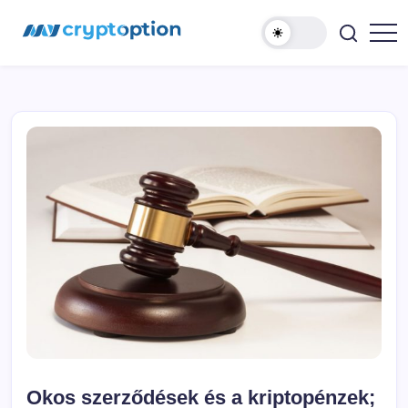
Ugrás
MyCryptOption
a
tartalomhoz
Kriptopénz
Hírek,
Váltás
és
Közösség!
Okos szerződések és a kriptopénzek;