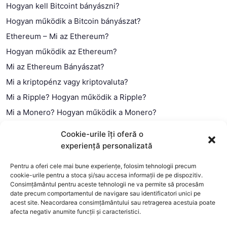
Hogyan kell Bitcoint bányászni?
Hogyan működik a Bitcoin bányászat?
Ethereum – Mi az Ethereum?
Hogyan működik az Ethereum?
Mi az Ethereum Bányászat?
Mi a kriptopénz vagy kriptovaluta?
Mi a Ripple? Hogyan működik a Ripple?
Mi a Monero? Hogyan működik a Monero?
Mi a Litecoin? – Hogyan működik a Litecoin?
Cookie-urile îți oferă o
Mi a blokklánc (technológia)?
experiență personalizată
Mi az okos szerződés?
Pentru a oferi cele mai bune experiențe, folosim tehnologii precum
cookie-urile pentru a stoca și/sau accesa informații de pe dispozitiv.
Consimțământul pentru aceste tehnologii ne va permite să procesăm
date precum comportamentul de navigare sau identificatori unici pe
acest site. Neacordarea consimțământului sau retragerea acestuia poate
afecta negativ anumite funcții și caracteristici.