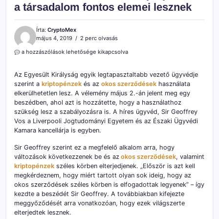
a társadalom fontos elemei lesznek
Írta:
CryptoMex
május 4, 2019
2 perc olvasás
Okos
a hozzászólások lehetősége kikapcsolva
szerződések
és
Az Egyesült Királyság egyik legtapasztaltabb vezető ügyvédje
a
szerint a
kriptopénzek
és az
okos szerződések
használata
kriptopénzek;
elkerülhetetlen lesz. A vélemény május 2.-án jelent meg egy
a
társadalom
beszédben, ahol azt is hozzátette, hogy a használathoz
fontos
szükség lesz a szabályozásra is. A híres ügyvéd, Sir Geoffrey
elemei
Vos a Liverpooli Jogtudományi Egyetem és az Északi Ügyvédi
lesznek
Kamara kancellárja is egyben.
bejegyzéshez
Sir Geoffrey szerint ez a megfelelő alkalom arra, hogy
változások következzenek be és az
okos szerződések
, valamint
kriptopénzek
széles körben elterjedjenek. „Először is azt kell
megkérdeznem, hogy miért tartott olyan sok ideig, hogy az
okos szerződések széles körben is elfogadottak legyenek” – így
kezdte a beszédét Sir Geoffrey. A továbbiakban kifejezte
meggyőződését arra vonatkozóan, hogy ezek világszerte
elterjedtek lesznek.