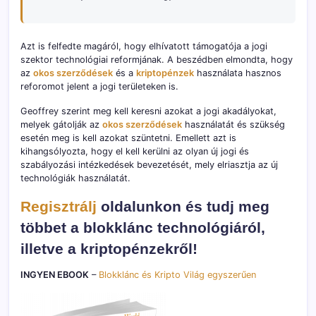
Azt is felfedte magáról, hogy elhívatott támogatója a jogi
szektor technológiai reformjának. A beszédben elmondta, hogy
az
okos szerződések
és a
kriptopénzek
használata hasznos
reforomot jelent a jogi területeken is.
Geoffrey szerint meg kell keresni azokat a jogi akadályokat,
melyek gátolják az
okos szerződések
használatát és szükség
esetén meg is kell azokat szüntetni. Emellett azt is
kihangsólyozta, hogy el kell kerülni az olyan új jogi és
szabályozási intézkedések bevezetését, mely elriasztja az új
technológiák használatát.
Regisztrálj
oldalunkon és tudj meg
többet a blokklánc technológiáról,
illetve a kriptopénzekről!
INGYEN EBOOK
–
Blokklánc és Kripto Világ egyszerűen