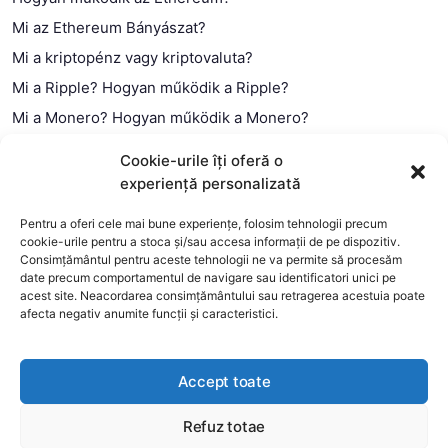
Mi az Ethereum Bányászat?
Mi a kriptopénz vagy kriptovaluta?
Mi a Ripple? Hogyan működik a Ripple?
Mi a Monero? Hogyan működik a Monero?
Mi a Litecoin? – Hogyan működik a Litecoin?
Cookie-urile îți oferă o
Mi a blokklánc (technológia)?
experiență personalizată
Mi az okos szerződés?
Pentru a oferi cele mai bune experiențe, folosim tehnologii precum
cookie-urile pentru a stoca și/sau accesa informații de pe dispozitiv.
Consimțământul pentru aceste tehnologii ne va permite să procesăm
date precum comportamentul de navigare sau identificatori unici pe
acest site. Neacordarea consimțământului sau retragerea acestuia poate
afecta negativ anumite funcții și caracteristici.
Accept toate
Refuz totae
This website uses cookies to improve your experience. We'll