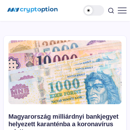
Ugrás
MyCryptOption
a
tartalomhoz
Kriptopénz
Hírek,
Váltás
és
Közösség!
Magyarország milliárdnyi bankjegyet
helyezett karanténba a koronavírus