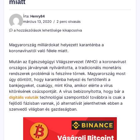
miatt
Írta:
Henry84
március 13, 2020
2 perc olvasás
Magyarország
a hozzászólások lehetősége kikapcsolva
milliárdnyi
bankjegyet
Magyarország milliárdokat helyezett karanténba a
helyezett
koronavírustól való félele miatt.
karanténba
a
Miután az Egészségügyi Világszervezet (WHO) a koronavírust
koronavírus
miatt
országos járványnak nyilvánította, a tradicionális monetáris
bejegyzéshez
rendszerek problémái is felszínre törnek. Magyarország most
úgy döntött, hogy karanténba helyezi és fertőtleníti a
bankjegyeket, csakúgy, mint Kína, amikor elérte a vírus
kitörésének csúcspontját. A vírus bebizonyította, hogy bár a
digitális valuták
technológiai szempontból továbbra is csak a
fejlődő fázisban vannak, jó alternatívát jelenthetnek ebben a
szenvedő világban és gazdaságban.