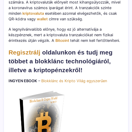
számára. A kriptovaluták előnyeit most kihangsúlyozzák, mivel
a koronavírus számos iparágat érint. A tranzakciók szinte
minden
kriptovaluta
esetében azonnal elvégezhetők, és csak
QR-kódra vagy
wallet
címre van szükség.
A legnyilvánvalóbb előnye, hogy ez jó alternatívája a
készpénznek, mert a kriptovaluta tranzakciókat nem fizikai
érintkezés útján végzik. A
Bitcoint
tehát nem kell fertőtleníteni.
Regisztrálj
oldalunkon és tudj meg
többet a blokklánc technológiáról,
illetve a kriptopénzekről!
INGYEN EBOOK
–
Blokklánc és Kripto Világ egyszerűen