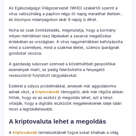
Az Egészségügyi Világszervezet (WHO) szakértői szerint a
vírus valószínűleg a papíron négy-öt napig maradhat életben ,
és bizonyos műanyagokon akár 9 napig is élhet.
Noha ez csak óvintézkedés, megmutatja, hogy a kormány
milyen mértékben tesz lépéseket a zavarok megelőzése
érdekében az országban. A vírus nagymértékben befolyásolta
mind a személyes, mind a szakmai életet, számos iparágnak
gondokat okozva.
A gazdaság súlyosan szenved a közelmúltbeli geopolitikai
események miatt, ez pedig felerősítette a fenyegető
recesszióról folytatott tárgyalásokat.
Ezekkel a súlyos problémákkal, amelyek már aggodalomra
adnak okot, a
kriptovaluták
támogatói, akik már régóta abban
hittek, hogy ez az eszköz jó megoldás lehet, azt a tényt
vitatják, hogy a digitális eszközök megjelenésének ideje talán
most a legtökéletesebb.
A kriptovaluta lehet a megoldás
A
kriptovaluták
természetüknél fogva sokat kínálnak a világ