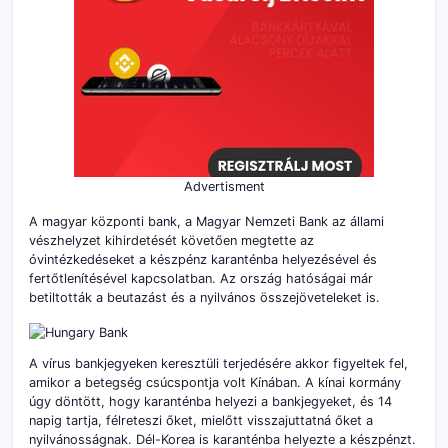
Advertisment
A magyar központi bank, a Magyar Nemzeti Bank az állami
vészhelyzet kihirdetését követően megtette az
óvintézkedéseket a készpénz karanténba helyezésével és
fertőtlenítésével kapcsolatban. Az ország hatóságai már
betiltották a beutazást és a nyilvános összejöveteleket is.
A vírus bankjegyeken keresztüli terjedésére akkor figyeltek fel,
amikor a betegség csúcspontja volt Kínában. A kínai kormány
úgy döntött, hogy karanténba helyezi a bankjegyeket, és 14
napig tartja, félreteszi őket, mielőtt visszajuttatná őket a
nyilvánosságnak. Dél-Korea is karanténba helyezte a készpénzt.