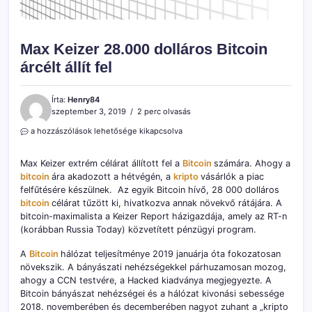
Max Keizer 28.000 dolláros Bitcoin
árcélt állít fel
Írta:
Henry84
szeptember 3, 2019
2 perc olvasás
Max
a hozzászólások lehetősége kikapcsolva
Keizer
28.000
Max Keizer extrém célárat állított fel a
Bitcoin
számára. Ahogy a
dolláros
bitcoin
ára akadozott a hétvégén, a
kripto
vásárlók a piac
Bitcoin
felfűtésére készülnek. Az egyik Bitcoin hívő, 28 000 dolláros
árcélt
állít
bitcoin
célárat tűzött ki, hivatkozva annak növekvő rátájára. A
fel
bitcoin-maximalista a Keizer Report házigazdája, amely az RT-n
bejegyzéshez
(korábban Russia Today) közvetített pénzügyi program.
A
Bitcoin
hálózat teljesítménye 2019 januárja óta fokozatosan
növekszik. A bányászati nehézségekkel párhuzamosan mozog,
ahogy a CCN testvére, a Hacked kiadványa megjegyezte. A
Bitcoin bányászat nehézségei és a hálózat kivonási sebessége
2018. novemberében és decemberében nagyot zuhant a „kripto