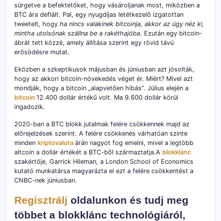
sürgetve a befektetőket, hogy vásároljanak most, miközben a
BTC ára deflált. Pal, egy nyugdíjas letétkezelő izgatottan
tweetelt, hogy
ha nincs valakinek bitcoinja, akkor az úgy néz ki,
mintha utolsónak szállna be a rakéthajóba.
Ezután egy bitcoin-
ábrát tett közzé, amely állítása szerint egy rövid távú
erősödésre mutat.
Eközben a szkeptikusok májusban és júniusban azt jósolták,
hogy az akkori bitcoin-növekedés véget ér. Miért? Mivel azt
mondják, hogy a bitcoin „alapvetően hibás”. Július elején a
bitcoin
12.400 dollár értékű volt. Ma 9.600 dollár körül
ingadozik.
2020-ban a BTC blokk jutalmak felére csökkennek majd az
előrejelzések szerint. A felére csökkenés várhatóan szinte
minden
kriptovaluta
árán nagyot fog emelni, mivel a legtöbb
altcoin a dollár értékét a BTC-ből származtatja.A
blokklánc
szakértője, Garrick Hileman, a London School of Economics
kutató munkatársa magyarázta el ezt a felére csökkentést a
CNBC-nek júniusban.
Regisztrálj
oldalunkon és tudj meg
többet a blokklánc technológiáról,