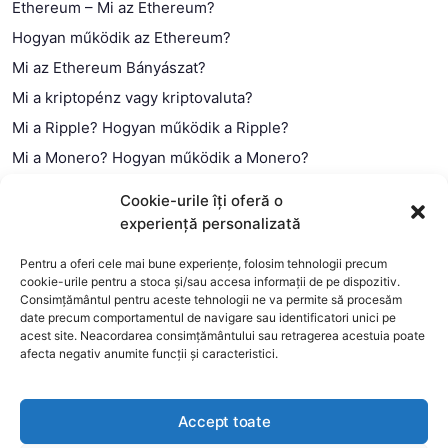
Ethereum – Mi az Ethereum?
Hogyan működik az Ethereum?
Mi az Ethereum Bányászat?
Mi a kriptopénz vagy kriptovaluta?
Mi a Ripple? Hogyan működik a Ripple?
Mi a Monero? Hogyan működik a Monero?
Mi a Litecoin? – Hogyan működik a Litecoin?
Cookie-urile îți oferă o
Mi a blokklánc (technológia)?
experiență personalizată
Mi az okos szerződés?
Pentru a oferi cele mai bune experiențe, folosim tehnologii precum
cookie-urile pentru a stoca și/sau accesa informații de pe dispozitiv.
Consimțământul pentru aceste tehnologii ne va permite să procesăm
date precum comportamentul de navigare sau identificatori unici pe
acest site. Neacordarea consimțământului sau retragerea acestuia poate
afecta negativ anumite funcții și caracteristici.
Accept toate