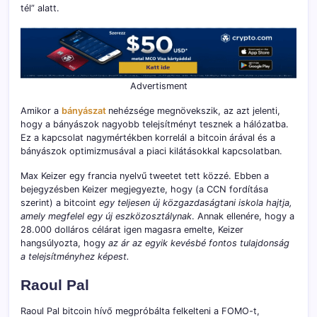
tél” alatt.
Advertisment
Amikor a
bányászat
nehézsége megnövekszik, az azt jelenti,
hogy a bányászok nagyobb telejsítményt tesznek a hálózatba.
Ez a kapcsolat nagymértékben korrelál a bitcoin árával és a
bányászok optimizmusával a piaci kilátásokkal kapcsolatban.
Max Keizer egy francia nyelvű tweetet tett közzé. Ebben a
bejegyzésben Keizer megjegyezte, hogy (a CCN fordítása
szerint) a bitcoint
egy teljesen új közgazdaságtani iskola hajtja,
amely megfelel egy új eszközosztálynak
. Annak ellenére, hogy a
28.000 dolláros célárat igen magasra emelte, Keizer
hangsúlyozta, hogy
az ár az egyik kevésbé fontos tulajdonság
a telejsítményhez képest.
Raoul Pal
Raoul Pal bitcoin hívő megpróbálta felkelteni a FOMO-t,