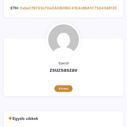
ETH:
0xbeCf9703c70e0A08096C41E4c86A1C75043d8135
Szerző
zsuzsaszav
Kövess
Egyéb cikkek