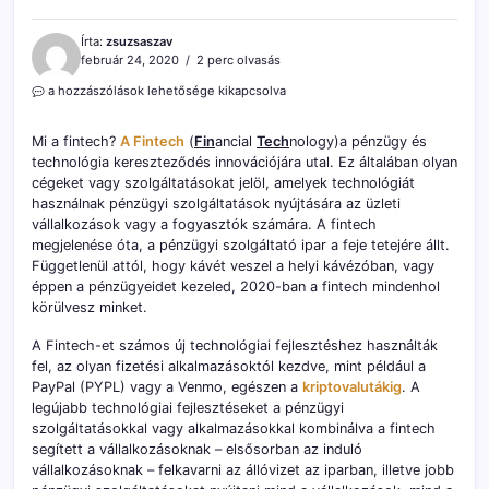
Írta:
zsuzsaszav
február 24, 2020
2 perc olvasás
Mi
a hozzászólások lehetősége kikapcsolva
a
fintech?
Mi a fintech?
A Fintech
(
Fin
ancial
Tech
nology)a pénzügy és
Mit
technológia kereszteződés innovációjára utal. Ez általában olyan
jelent
cégeket vagy szolgáltatásokat jelöl, amelyek technológiát
a
kifejezés?
használnak pénzügyi szolgáltatások nyújtására az üzleti
Kinek
vállalkozások vagy a fogyasztók számára. A fintech
készült
megjelenése óta, a pénzügyi szolgáltató ipar a feje tetejére állt.
a
Függetlenül attól, hogy kávét veszel a helyi kávézóban, vagy
fintech?
éppen a pénzügyeidet kezeled, 2020-ban a fintech mindenhol
bejegyzéshez
körülvesz minket.
A Fintech-et számos új technológiai fejlesztéshez használták
fel, az olyan fizetési alkalmazásoktól kezdve, mint például a
PayPal (PYPL) vagy a Venmo, egészen a
kriptovalutákig
. A
legújabb technológiai fejlesztéseket a pénzügyi
szolgáltatásokkal vagy alkalmazásokkal kombinálva a fintech
segített a vállalkozásoknak – elsősorban az induló
vállalkozásoknak – felkavarni az állóvizet az iparban, illetve jobb