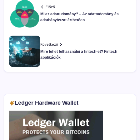
Előző
Mi az adattudomány? – Az adattudomány és
adatbányászat érthetően
Következő
Mire lehet felhasználni a fintech-et? Fintech
applikációk
Ledger Hardware Wallet