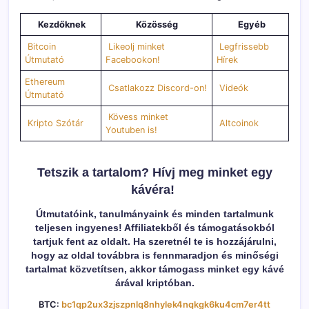
Kezdőknek
Közösség
Egyéb
Bitcoin
Likeolj minket
Legfrissebb
Útmutató
Facebookon!
Hírek
Ethereum
Csatlakozz Discord-on!
Videók
Útmutató
Kövess minket
Kripto Szótár
Altcoinok
Youtuben is!
Tetszik a tartalom? Hívj meg minket egy
kávéra!
Útmutatóink, tanulmányaink és minden tartalmunk
teljesen ingyenes! Affiliatekből és támogatásokból
tartjuk fent az oldalt. Ha szeretnél te is hozzájárulni,
hogy az oldal továbbra is fennmaradjon és minőségi
tartalmat közvetítsen, akkor támogass minket egy kávé
árával kriptóban.
BTC:
bc1qp2ux3zjszpnlq8nhylek4nqkgk6ku4cm7er4tt