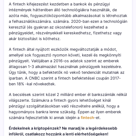
A fintech kifejezezést kezdetben a bankok és pénzügyi
intézmények hátterében álló technológiákra használták, de
azóta más, fogyasztóközpontúbb alkalmazásokat is létrehoztak
a felhasználókszámára. számára. 2020-ban ezen a technológián
keresztül (és gyakran az okostelefonon) kezelheted a
pénzügyeidet, részvényekkell kereskedhetsz, fizethetsz vagy
akár biztosítást is köthetsz.
A fintech által nyújtott eszközök megváltoztatják a módot,
amellyel sok fogyasztó nyomon követi, kezeli és megkönnyíti
pénzügyeit. Valójában a 2016-os adatok szerint az emberek
átlagosan 1-3 alkalmazást használnak pénzügyeik kezelésére.
Úgy tűnik, hogy a befektetők nö vekvő tendenciát mutatnak az
iparban. A CNBC szerint a fintech befektetései csupán 2017-
ben 18% -kal növekedtek.
A becslések szerint közel 2 milliárd ember él bankszámlák nélkül
világszerte. Számukra a fintech gyors lehetőséget kínál
pénzügyi szolgáltatásokban való részvételre anélkül, hogy a
hagyományos bankra lenne szükség. Éppen az ilyen emberek
számára fejlesztették ki annak idején a
fintech
-et.
Érdekelnek a kriptopénzek? Ne maradj le a legérdekesebb
infókról, csatlakozz hozzánk a lenti elérhetőségeken!