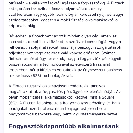
területén – a vállalkozásoktól egészen a fogyasztókig. A Fintech
kategóriába tartozik az összes olyan vállalat, amely
szoftvereken vagy egyéb technológián keresztül nyújt pénzügyi
szolgáltatásokat, egészen a mobil fizetési alkalmazásoktól a
kriptovalutákig.
Bővebben, a fintechhez tartozik minden olyan cég, amely az
internetet, a mobil eszközöket, a szoftver technológiát vagy a
felhőalapú szolgáltatásokat használja pénzügyi szolgáltatások
teljesítéséhez vagy azokhoz való kapcsolódáshoz. Számos
fintech terméket úgy terveztek, hogy a fogyasztók pénzügyeit
összekapcsolják a technológiával az egyszerű használat
érdekében, bár a kifejezés vonatkozik az úgynevezett business-
to-business (B2B) technológiákra is.
A Fintech tucatnyi alkalmazással rendelkezik, amelyek
megváltoztatták a fogyasztók pénzügyeinek elérésimódját. Az
olyan mobil fizetési alkalmazásoktól kezdve, mint a Square
(SQ). A fintech felbolygatta a hagyományos pénzügyi és banki
iparágakat, ezért potenciálisan fenyegetést jelenthet a
hagyományos bankokra vagy pénzügyi intézményekre nézve.
Fogyasztóközpontúbb alkalmazások