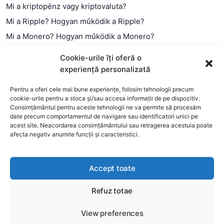
Mi a kriptopénz vagy kriptovaluta?
Mi a Ripple? Hogyan működik a Ripple?
Mi a Monero? Hogyan működik a Monero?
Mi a Litecoin? – Hogyan működik a Litecoin?
Cookie-urile îți oferă o
Mi a blokklánc (technológia)?
experiență personalizată
Mi az okos szerződés?
Pentru a oferi cele mai bune experiențe, folosim tehnologii precum
cookie-urile pentru a stoca și/sau accesa informații de pe dispozitiv.
Consimțământul pentru aceste tehnologii ne va permite să procesăm
date precum comportamentul de navigare sau identificatori unici pe
acest site. Neacordarea consimțământului sau retragerea acestuia poate
afecta negativ anumite funcții și caracteristici.
Accept toate
Refuz totae
This website uses cookies to improve your experience. We'll
assume you're ok with this, but you can opt-out if you wish.
View preferences
Copyright 2026 —
MyCryptOption
.
Még több
Elfogadom