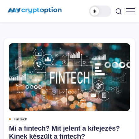
Ugrás
MyCryptOption
a
tartalomhoz
Kriptopénz
Hírek,
Váltás
és
Közösség!
FinTech
Mi a fintech? Mit jelent a kifejezés?
Kinek készült a fintech?