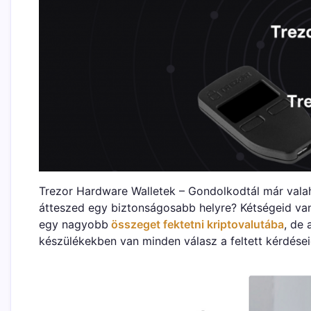
Trezor Hardware Walletek – Gondolkodtál már vala
átteszed egy biztonságosabb helyre? Kétségeid v
egy nagyobb
összeget fektetni kriptovalutába
, de 
készülékekben van minden válasz a feltett kérdései