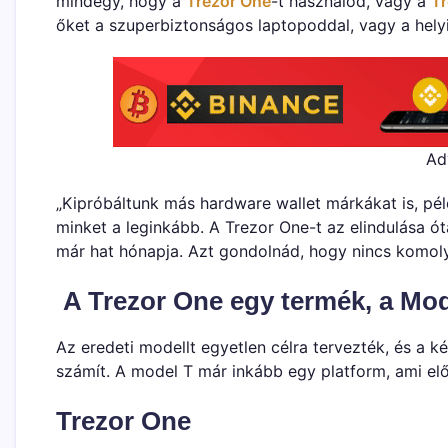
mindegy, hogy a
Trezor One
-t használod, vagy a
Tr
őket a szuperbiztonságos laptopoddal, vagy a hely
Ad
„Kipróbáltunk más hardware wallet márkákat is, pé
minket a leginkább. A Trezor One-t az elindulása ót
már hat hónapja. Azt gondolnád, hogy nincs komol
A Trezor One egy termék, a Mod
Az eredeti modellt egyetlen célra tervezték, és a 
számít. A model T már inkább egy platform, ami elő
Trezor One