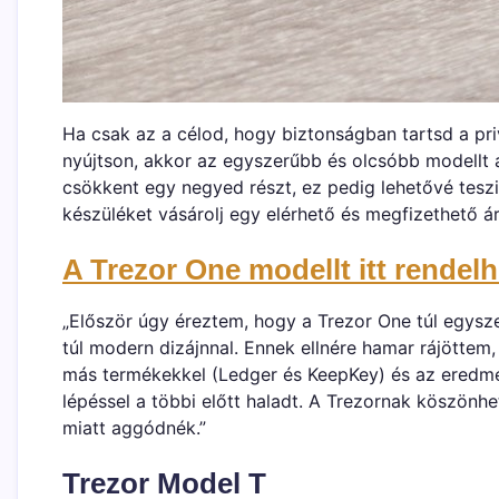
Ha csak az a célod, hogy biztonságban tartsd a pr
nyújtson, akkor az egyszerűbb és olcsóbb modellt 
csökkent egy negyed részt, ez pedig lehetővé te
készüléket vásárolj egy elérhető és megfizethető á
A Trezor One modellt itt rendel
„Először úgy éreztem, hogy a Trezor One túl egys
túl modern dizájnnal. Ennek ellnére hamar rájöttem,
más termékekkel (Ledger és KeepKey) és az eredmé
lépéssel a többi előtt haladt. A Trezornak köszön
miatt aggódnék.”
Trezor Model T