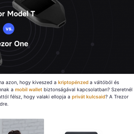
ha azon, hogy kiveszed a
kriptopénzed
a váltóból és
annak a
mobil wallet
biztonságával kapcsolatban? Szeretnél
attól félsz, hogy valaki ellopja a
privát kulcsaid
? A Trezor
dre.