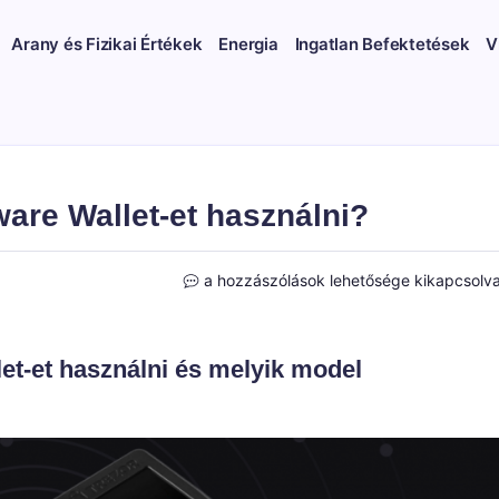
Arany és Fizikai Értékek
Energia
Ingatlan Befektetések
V
are Wallet-et használni?
Miért
a hozzászólások lehetősége kikapcsolv
érdemes
a
Trezor
et-et használni és melyik model
Hardware
Wallet-
et
használni?
bejegyzéshez