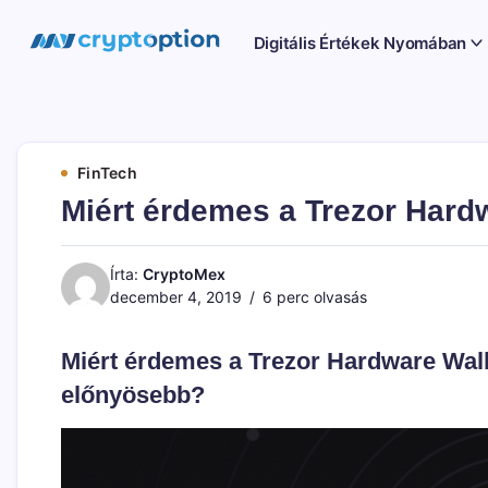
Ugrás
a
MyCryptOption
Digitális Értékek Nyomában
tartalomhoz
Kriptopénz
Hírek,
Váltás
és
Közösség!
FinTech
Miért érdemes a Trezor Hardw
Írta:
CryptoMex
december 4, 2019
6 perc olvasás
Miért érdemes a Trezor Hardware Wall
előnyösebb?