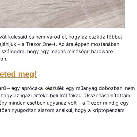
ivát kulcsaid és nem várod el, hogy az eszköz többet
ajánljuk – a Trezor One-t. Az ára éppen mostanában
szi számodra, hogy egy magas minőségű hardware
ron.
heted meg!
zerű – egy aprócska készülék egy műanyag dobozban, nem
 hogy az igazi értéke belülről fakad. Összehasonlítottam
ny minden esetben ugyanaz volt – a Trezor mindig egy
hetően nyugodtan alszom anélkül, hogy a kriptopénzem