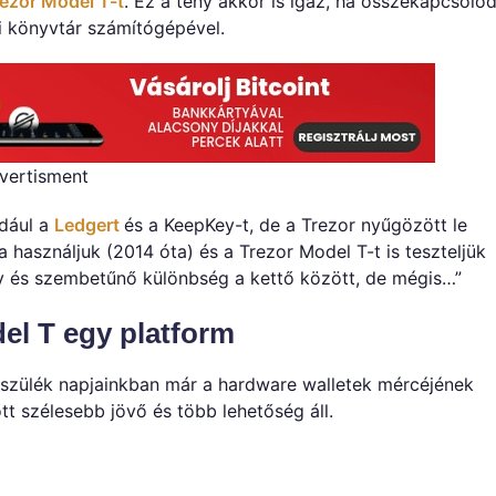
ezor Model T-t
. Ez a tény akkor is igaz, ha összekapcsolo
i könyvtár számítógépével.
vertisment
ldául a
Ledgert
és a KeepKey-t, de a Trezor nyűgözött le
a használjuk (2014 óta) és a Trezor Model T-t is teszteljük
y és szembetűnő különbség a kettő között, de mégis…”
el T egy platform
készülék napjainkban már a hardware walletek mércéjének
tt szélesebb jövő és több lehetőség áll.