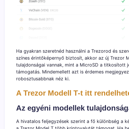
Ha gyakran szeretnéd használni a Trezorod és szere
színes érintőképernyő biztosít, akkor az új Trezor 
tulajdonságai vannak, mint a MicroSD a titkosított j
támogatás. Mindemellett azt is érdemes megjegyezn
robosztusabbnak néz ki.
A Trezor Modell T-t itt rendelhe
Az egyéni modellek tulajdonság
A hivatalos feljegyzések szerint a fő különbség a k
a Trezor Model T több kriptovalutát támogat. Ha b