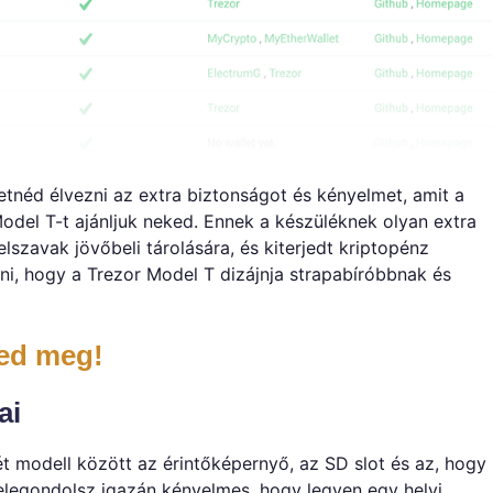
tnéd élvezni az extra biztonságot és kényelmet, amit a
Model T-t ajánljuk neked. Ennek a készüléknek olyan extra
elszavak jövőbeli tárolására, és kiterjedt kriptopénz
i, hogy a Trezor Model T dizájnja strapabíróbbnak és
ted meg!
ai
ét modell között az érintőképernyő, az SD slot és az, hogy
elegondolsz igazán kényelmes, hogy legyen egy helyi