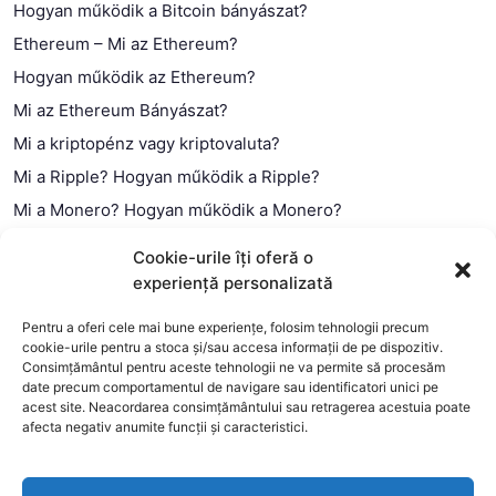
Hogyan működik a Bitcoin bányászat?
Ethereum – Mi az Ethereum?
Hogyan működik az Ethereum?
Mi az Ethereum Bányászat?
Mi a kriptopénz vagy kriptovaluta?
Mi a Ripple? Hogyan működik a Ripple?
Mi a Monero? Hogyan működik a Monero?
Mi a Litecoin? – Hogyan működik a Litecoin?
Cookie-urile îți oferă o
Mi a blokklánc (technológia)?
experiență personalizată
Mi az okos szerződés?
Pentru a oferi cele mai bune experiențe, folosim tehnologii precum
cookie-urile pentru a stoca și/sau accesa informații de pe dispozitiv.
Consimțământul pentru aceste tehnologii ne va permite să procesăm
date precum comportamentul de navigare sau identificatori unici pe
acest site. Neacordarea consimțământului sau retragerea acestuia poate
afecta negativ anumite funcții și caracteristici.