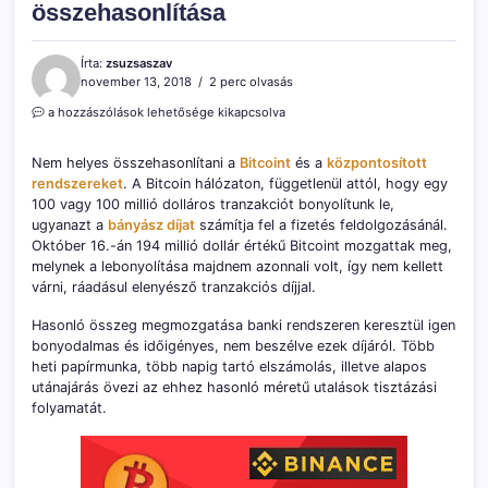
összehasonlítása
Írta:
zsuzsaszav
november 13, 2018
2 perc olvasás
Nem
a hozzászólások lehetősége kikapcsolva
helyes
a
Nem helyes összehasonlítani a
Bitcoint
és a
központosított
Bitcoin
rendszereket
. A Bitcoin hálózaton, függetlenül attól, hogy egy
és
100 vagy 100 millió dolláros tranzakciót bonyolítunk le,
a
központosított
ugyanazt a
bányász díjat
számítja fel a fizetés feldolgozásánál.
rendszerek
Október 16.-án 194 millió dollár értékű Bitcoint mozgattak meg,
összehasonlítása
melynek a lebonyolítása majdnem azonnali volt, így nem kellett
bejegyzéshez
várni, ráadásul elenyésző tranzakciós díjjal.
Hasonló összeg megmozgatása banki rendszeren keresztül igen
bonyodalmas és időigényes, nem beszélve ezek díjáról. Több
heti papírmunka, több napig tartó elszámolás, illetve alapos
utánajárás övezi az ehhez hasonló méretű utalások tisztázási
folyamatát.