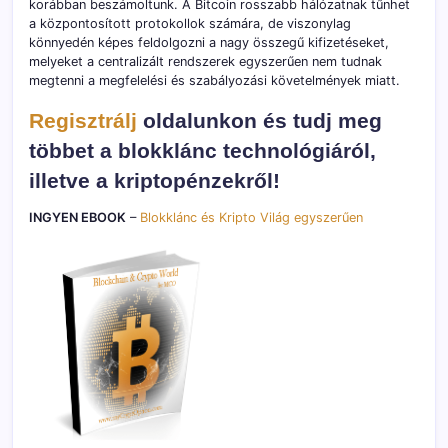
korábban beszámoltunk. A Bitcoin rosszabb hálózatnak tűnhet
a központosított protokollok számára, de viszonylag
könnyedén képes feldolgozni a nagy összegű kifizetéseket,
melyeket a centralizált rendszerek egyszerűen nem tudnak
megtenni a megfelelési és szabályozási követelmények miatt.
Regisztrálj
oldalunkon és tudj meg
többet a blokklánc technológiáról,
illetve a kriptopénzekről!
INGYEN EBOOK
–
Blokklánc és Kripto Világ egyszerűen