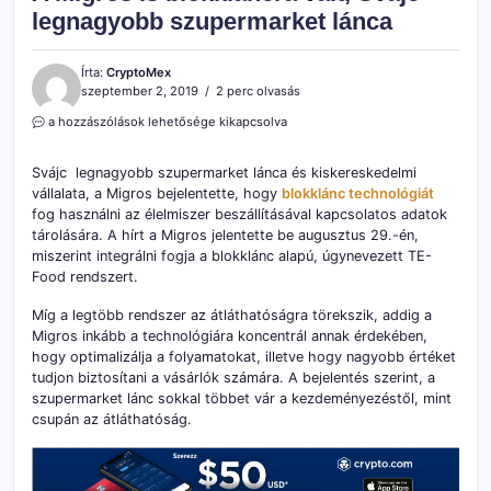
legnagyobb szupermarket lánca
Írta:
CryptoMex
szeptember 2, 2019
2 perc olvasás
A
a hozzászólások lehetősége kikapcsolva
Migros
is
Svájc legnagyobb szupermarket lánca és kiskereskedelmi
blokkláncra
vállalata, a Migros bejelentette, hogy
blokklánc technológiát
vált,
fog használni az élelmiszer beszállításával kapcsolatos adatok
Svájc
legnagyobb
tárolására. A hírt a Migros jelentette be augusztus 29.-én,
szupermarket
miszerint integrálni fogja a blokklánc alapú, úgynevezett TE-
lánca
Food rendszert.
bejegyzéshez
Míg a legtöbb rendszer az átláthatóságra törekszik, addig a
Migros inkább a technológiára koncentrál annak érdekében,
hogy optimalizálja a folyamatokat, illetve hogy nagyobb értéket
tudjon biztosítani a vásárlók számára. A bejelentés szerint, a
szupermarket lánc sokkal többet vár a kezdeményezéstől, mint
csupán az átláthatóság.