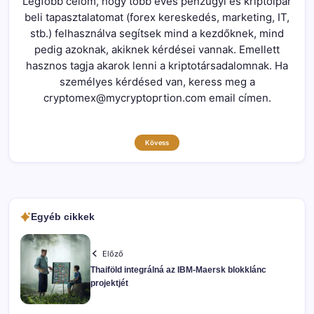
Legfőbb célom, hogy több éves pénzügyi és kriptoipar
beli tapasztalatomat (forex kereskedés, marketing, IT,
stb.) felhasználva segítsek mind a kezdőknek, mind
pedig azoknak, akiknek kérdései vannak. Emellett
hasznos tagja akarok lenni a kriptotársadalomnak. Ha
személyes kérdésed van, keress meg a
cryptomex@mycryptoprtion.com email címen.
Kövess
Egyéb cikkek
Előző
Thaiföld integrálná az IBM-Maersk blokklánc
projektjét