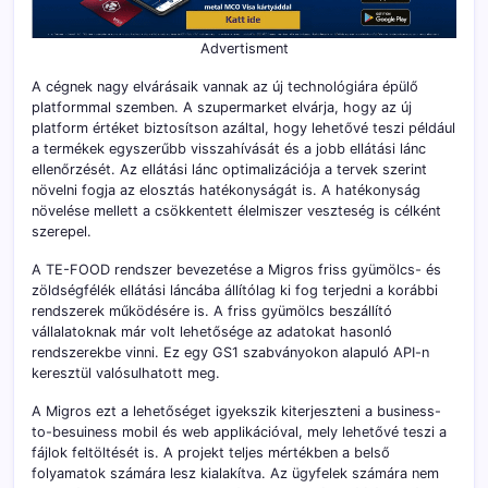
Advertisment
A cégnek nagy elvárásaik vannak az új technológiára épülő
platformmal szemben. A szupermarket elvárja, hogy az új
platform értéket biztosítson azáltal, hogy lehetővé teszi például
a termékek egyszerűbb visszahívását és a jobb ellátási lánc
ellenőrzését. Az ellátási lánc optimalizációja a tervek szerint
növelni fogja az elosztás hatékonyságát is. A hatékonyság
növelése mellett a csökkentett élelmiszer veszteség is célként
szerepel.
A TE-FOOD rendszer bevezetése a Migros friss gyümölcs- és
zöldségfélék ellátási láncába állítólag ki fog terjedni a korábbi
rendszerek működésére is. A friss gyümölcs beszállító
vállalatoknak már volt lehetősége az adatokat hasonló
rendszerekbe vinni. Ez egy GS1 szabványokon alapuló API-n
keresztül valósulhatott meg.
A Migros ezt a lehetőséget igyekszik kiterjeszteni a business-
to-besuiness mobil és web applikációval, mely lehetővé teszi a
fájlok feltöltését is. A projekt teljes mértékben a belső
folyamatok számára lesz kialakítva. Az ügyfelek számára nem