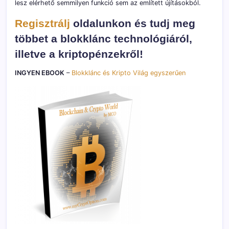
lesz elérhető semmilyen funkció sem az említett újításokból.
Regisztrálj
oldalunkon és tudj meg
többet a blokklánc technológiáról,
illetve a kriptopénzekről!
INGYEN EBOOK
–
Blokklánc és Kripto Világ egyszerűen