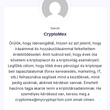
Szerző
CryptoMex
Örülök, hogy idenavigáltál, hiszen ez azt jelenti, hogy
írásaimmal és hozzászólásaimmal felkeltettem
érdeklődésedet. Amit tudnod kell, hogy évek óta
követem a kriptopiacot és a kriptovilág eseményeit.
Legfőbb célom, hogy több éves pénzügyi és kriptoipar
beli tapasztalatomat (forex kereskedés, marketing, IT,
stb.) felhasználva segítsek mind a kezdőknek, mind
pedig azoknak, akiknek kérdései vannak. Emellett
hasznos tagja akarok lenni a kriptotársadalomnak. Ha
személyes kérdésed van, keress meg a
cryptomex@mycryptoprtion.com email címen.