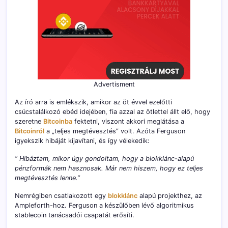
Advertisment
Az író arra is emlékszik, amikor az öt évvel ezelőtti
csúcstalálkozó ebéd idejében, fia azzal az ötlettel állt elő, hogy
szeretne
Bitcoinba
fektetni, viszont akkori meglátása a
Bitcoinról
a „teljes megtévesztés” volt. Azóta Ferguson
igyekszik hibáját kijavítani, és így vélekedik:
” Hibáztam, mikor úgy gondoltam, hogy a blokklánc-alapú
pénzformák nem hasznosak. Már nem hiszem, hogy ez teljes
megtévesztés lenne.”
Nemrégiben csatlakozott egy
blokklánc
alapú projekthez, az
Ampleforth-hoz. Ferguson a készülőben lévő algoritmikus
stablecoin tanácsadói csapatát erősíti.