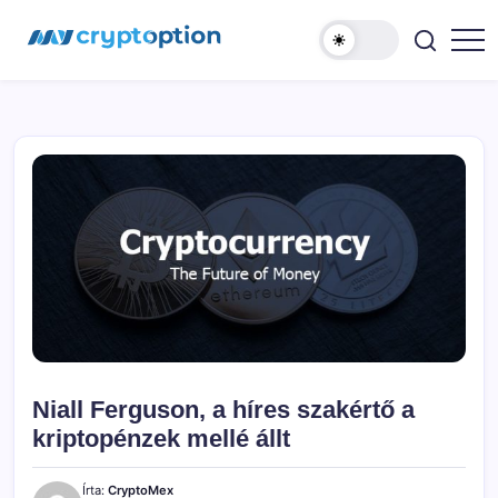
Ugrás
MyCryptOption
a
tartalomhoz
Kriptopénz
Hírek,
Váltás
és
Közösség!
Niall Ferguson, a híres szakértő a
kriptopénzek mellé állt
Írta:
CryptoMex