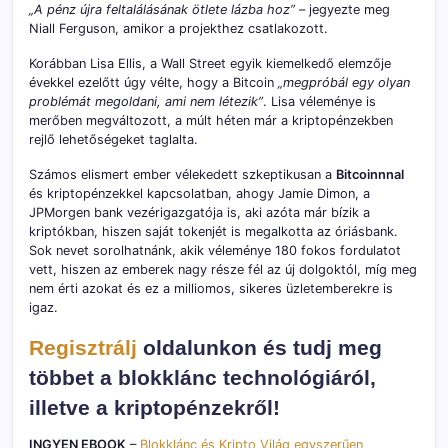
„A pénz újra feltalálásának ötlete lázba hoz”
– jegyezte meg
Niall Ferguson, amikor a projekthez csatlakozott.
Korábban Lisa Ellis, a Wall Street egyik kiemelkedő elemzője
évekkel ezelőtt úgy vélte, hogy a Bitcoin
„megpróbál egy olyan
problémát megoldani, ami nem létezik”
. Lisa véleménye is
merőben megváltozott, a múlt héten már a kriptopénzekben
rejlő lehetőségeket taglalta.
Számos elismert ember vélekedett szkeptikusan a
Bitcoinnnal
és kriptopénzekkel kapcsolatban, ahogy Jamie Dimon, a
JPMorgen bank vezérigazgatója is, aki azóta már bízik a
kriptókban, hiszen saját tokenjét is megalkotta az óriásbank.
Sok nevet sorolhatnánk, akik véleménye 180 fokos fordulatot
vett, hiszen az emberek nagy része fél az új dolgoktól, míg meg
nem érti azokat és ez a milliomos, sikeres üzletemberekre is
igaz.
Regisztrálj
oldalunkon és tudj meg
többet a blokklánc technológiáról,
illetve a kriptopénzekről!
INGYEN EBOOK
–
Blokklánc és Kripto Világ egyszerűen