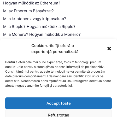
Hogyan működik az Ethereum?
Mi az Ethereum Bányászat?
Mi a kriptopénz vagy kriptovaluta?
Mi a Ripple? Hogyan működik a Ripple?
Mi a Monero? Hogyan működik a Monero?
Mi a Litecoin? – Hogyan működik a Litecoin?
Cookie-urile îți oferă o
Mi a blokklánc (technológia)?
experiență personalizată
Mi az okos szerződés?
Pentru a oferi cele mai bune experiențe, folosim tehnologii precum
cookie-urile pentru a stoca și/sau accesa informații de pe dispozitiv.
Consimțământul pentru aceste tehnologii ne va permite să procesăm
date precum comportamentul de navigare sau identificatori unici pe
acest site. Neacordarea consimțământului sau retragerea acestuia poate
afecta negativ anumite funcții și caracteristici.
Accept toate
Refuz totae