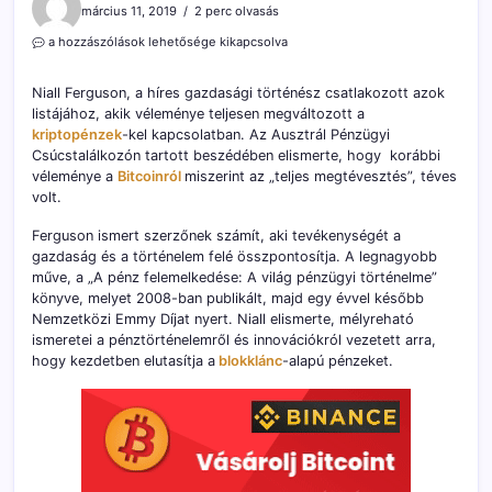
március 11, 2019
2 perc olvasás
Niall
a hozzászólások lehetősége kikapcsolva
Ferguson,
a
Niall Ferguson, a híres gazdasági történész csatlakozott azok
híres
listájához, akik véleménye teljesen megváltozott a
szakértő
kriptopénzek
a
-kel kapcsolatban. Az Ausztrál Pénzügyi
kriptopénzek
Csúcstalálkozón tartott beszédében elismerte, hogy korábbi
mellé
véleménye a
Bitcoinról
miszerint az „teljes megtévesztés”, téves
állt
volt.
bejegyzéshez
Ferguson ismert szerzőnek számít, aki tevékenységét a
gazdaság és a történelem felé összpontosítja. A legnagyobb
műve, a „A pénz felemelkedése: A világ pénzügyi történelme”
könyve, melyet 2008-ban publikált, majd egy évvel később
Nemzetközi Emmy Díjat nyert. Niall elismerte, mélyreható
ismeretei a pénztörténelemről és innovációkról vezetett arra,
hogy kezdetben elutasítja a
blokklánc
-alapú pénzeket.