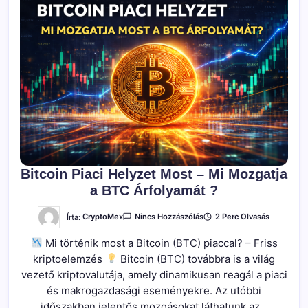
Bitcoin Piaci Helyzet Most – Mi Mozgatja
a BTC Árfolyamát ?
A(z)
Írta:
CryptoMex
2 Perc Olvasás
Nincs Hozzászólás
Bitcoin
Piaci
Mi történik most a Bitcoin (BTC) piaccal? – Friss
Helyzet
Most
kriptoelemzés
Bitcoin (BTC) továbbra is a világ
–
Mi
vezető kriptovalutája, amely dinamikusan reagál a piaci
Mozgatja
A
és makrogazdasági eseményekre. Az utóbbi
BTC
időszakban jelentős mozgásokat láthatunk az…
Árfolyamát