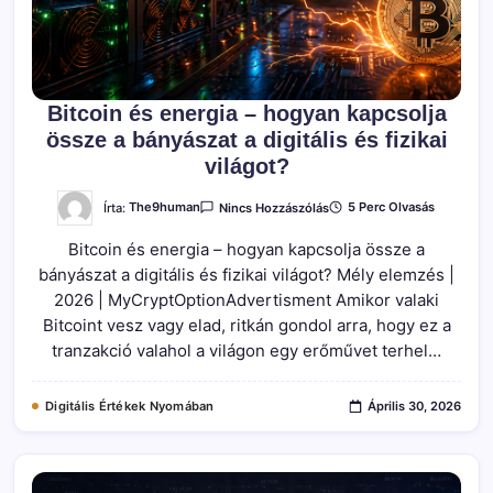
Bitcoin és energia – hogyan kapcsolja
össze a bányászat a digitális és fizikai
világot?
A(z)
Írta:
The9human
5 Perc Olvasás
Nincs Hozzászólás
Bitcoin
És
Bitcoin és energia – hogyan kapcsolja össze a
Energia
–
bányászat a digitális és fizikai világot? Mély elemzés |
Hogyan
Kapcsolja
2026 | MyCryptOptionAdvertisment Amikor valaki
Össze
A
Bitcoint vesz vagy elad, ritkán gondol arra, hogy ez a
Bányászat
tranzakció valahol a világon egy erőművet terhel…
A
Digitális
És
Fizikai
Digitális Értékek Nyomában
Április 30, 2026
Világot?
Bejegyzéshez