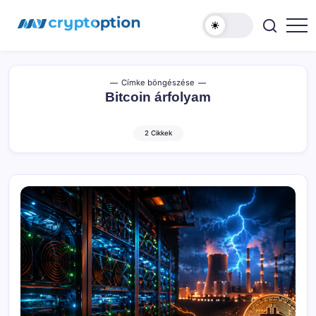
Ugrás
MyCryptOption
a
tartalomhoz
Kriptopénz
Hírek,
Váltás
és
Közösség!
Címke böngészése
Bitcoin árfolyam
2 Cikkek