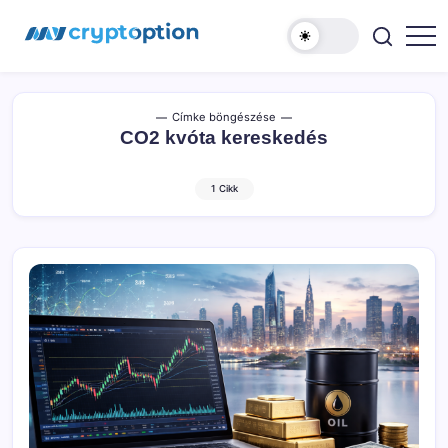
Ugrás
MyCryptOption
a
tartalomhoz
Kriptopénz
Hírek,
Váltás
és
Közösség!
Címke böngészése
CO2 kvóta kereskedés
1 Cikk