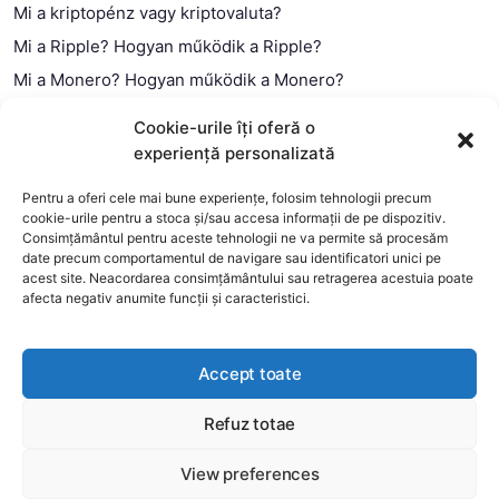
Mi a kriptopénz vagy kriptovaluta?
Mi a Ripple? Hogyan működik a Ripple?
Mi a Monero? Hogyan működik a Monero?
Mi a Litecoin? – Hogyan működik a Litecoin?
Cookie-urile îți oferă o
Mi a blokklánc (technológia)?
experiență personalizată
Mi az okos szerződés?
Pentru a oferi cele mai bune experiențe, folosim tehnologii precum
cookie-urile pentru a stoca și/sau accesa informații de pe dispozitiv.
Consimțământul pentru aceste tehnologii ne va permite să procesăm
date precum comportamentul de navigare sau identificatori unici pe
acest site. Neacordarea consimțământului sau retragerea acestuia poate
afecta negativ anumite funcții și caracteristici.
Accept toate
Refuz totae
This website uses cookies to improve your experience. We'll
assume you're ok with this, but you can opt-out if you wish.
View preferences
Copyright 2026 —
MyCryptOption
.
Még több
Elfogadom