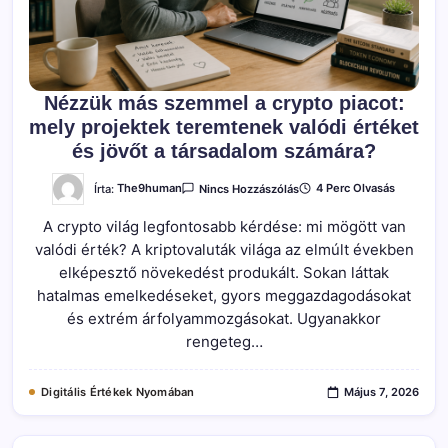
Nézzük más szemmel a crypto piacot:
mely projektek teremtenek valódi értéket
és jövőt a társadalom számára?
A(z)
Írta:
The9human
4 Perc Olvasás
Nincs Hozzászólás
Nézzük
Más
A crypto világ legfontosabb kérdése: mi mögött van
Szemmel
A
valódi érték? A kriptovaluták világa az elmúlt években
Crypto
Piacot:
elképesztő növekedést produkált. Sokan láttak
Mely
Projektek
hatalmas emelkedéseket, gyors meggazdagodásokat
Teremtenek
és extrém árfolyammozgásokat. Ugyanakkor
Valódi
Értéket
rengeteg…
És
Jövőt
A
Társadalom
Digitális Értékek Nyomában
Május 7, 2026
Számára?
Bejegyzéshez