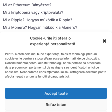
Mi az Ethereum Bányászat?
Mi a kriptopénz vagy kriptovaluta?
Mi a Ripple? Hogyan működik a Ripple?
Mi a Monero? Hogyan működik a Monero?
Mi a Litecoin? – Hogyan működik a Litecoin?
Cookie-urile îți oferă o
Mi a blokklánc (technológia)?
experiență personalizată
Mi az okos szerződés?
Pentru a oferi cele mai bune experiențe, folosim tehnologii precum
cookie-urile pentru a stoca și/sau accesa informații de pe dispozitiv.
Consimțământul pentru aceste tehnologii ne va permite să procesăm
date precum comportamentul de navigare sau identificatori unici pe
acest site. Neacordarea consimțământului sau retragerea acestuia poate
afecta negativ anumite funcții și caracteristici.
Accept toate
Refuz totae
This website uses cookies to improve your experience. We'll