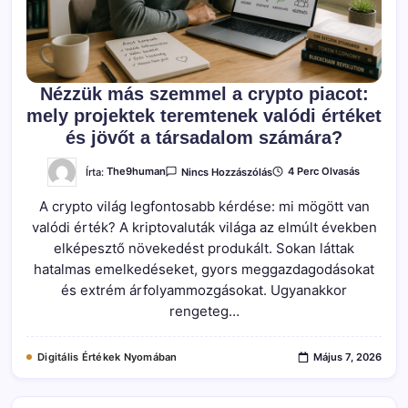
Nézzük más szemmel a crypto piacot:
mely projektek teremtenek valódi értéket
és jövőt a társadalom számára?
A(z)
Írta:
The9human
4 Perc Olvasás
Nincs Hozzászólás
Nézzük
Más
A crypto világ legfontosabb kérdése: mi mögött van
Szemmel
A
valódi érték? A kriptovaluták világa az elmúlt években
Crypto
Piacot:
elképesztő növekedést produkált. Sokan láttak
Mely
Projektek
hatalmas emelkedéseket, gyors meggazdagodásokat
Teremtenek
és extrém árfolyammozgásokat. Ugyanakkor
Valódi
Értéket
rengeteg…
És
Jövőt
A
Társadalom
Digitális Értékek Nyomában
Május 7, 2026
Számára?
Bejegyzéshez