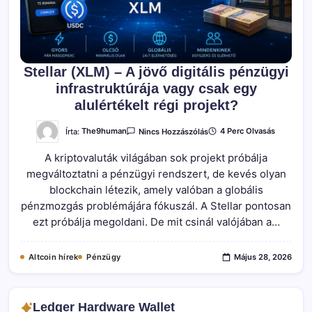
Stellar (XLM) – A jövő digitális pénzügyi
infrastruktúrája vagy csak egy
alulértékelt régi projekt?
A(z)
Írta:
The9human
4 Perc Olvasás
Nincs Hozzászólás
Stellar
(XLM)
A kriptovaluták világában sok projekt próbálja
–
A
megváltoztatni a pénzügyi rendszert, de kevés olyan
Jövő
Digitális
blockchain létezik, amely valóban a globális
Pénzügyi
Infrastruktúrája
pénzmozgás problémájára fókuszál. A Stellar pontosan
Vagy
ezt próbálja megoldani. De mit csinál valójában a…
Csak
Egy
Alulértékelt
Régi
Altcoin hírek
Pénzügy
Május 28, 2026
Projekt?
Bejegyzéshez
Ledger Hardware Wallet