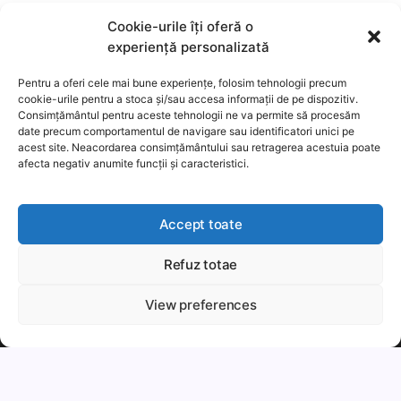
Mi a Litecoin? – Hogyan működik a Litecoin?
Cookie-urile îți oferă o
Mi a blokklánc (technológia)?
experiență personalizată
Mi az okos szerződés?
Pentru a oferi cele mai bune experiențe, folosim tehnologii precum
cookie-urile pentru a stoca și/sau accesa informații de pe dispozitiv.
Consimțământul pentru aceste tehnologii ne va permite să procesăm
date precum comportamentul de navigare sau identificatori unici pe
acest site. Neacordarea consimțământului sau retragerea acestuia poate
afecta negativ anumite funcții și caracteristici.
Accept toate
Refuz totae
This website uses cookies to improve your experience. We'll
assume you're ok with this, but you can opt-out if you wish.
View preferences
Copyright 2026 —
MyCryptOption
.
Még több
Elfogadom