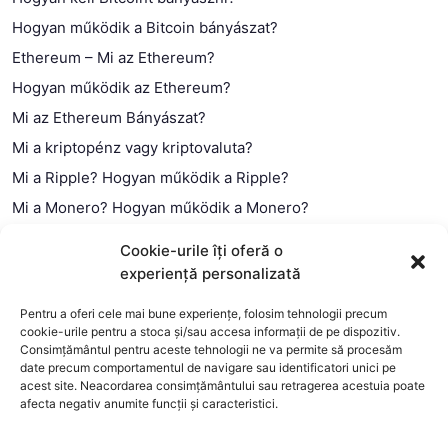
Hogyan működik a Bitcoin bányászat?
Ethereum – Mi az Ethereum?
Hogyan működik az Ethereum?
Mi az Ethereum Bányászat?
Mi a kriptopénz vagy kriptovaluta?
Mi a Ripple? Hogyan működik a Ripple?
Mi a Monero? Hogyan működik a Monero?
Mi a Litecoin? – Hogyan működik a Litecoin?
Cookie-urile îți oferă o
Mi a blokklánc (technológia)?
experiență personalizată
Mi az okos szerződés?
Pentru a oferi cele mai bune experiențe, folosim tehnologii precum
cookie-urile pentru a stoca și/sau accesa informații de pe dispozitiv.
Consimțământul pentru aceste tehnologii ne va permite să procesăm
date precum comportamentul de navigare sau identificatori unici pe
acest site. Neacordarea consimțământului sau retragerea acestuia poate
afecta negativ anumite funcții și caracteristici.