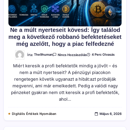
Ne a múlt nyerteseit kövesd: Így találod
meg a következő robbanó befektetéseket
még azelőtt, hogy a piac felfedezné
A(z)
Írta:
The9human
4 Perc Olvasás
Nincs Hozzászólás
Ne
A
Miért keresik a profi befektetők mindig a jövőt – és
Múlt
Nyerteseit
nem a múlt nyerteseit? A pénzügyi piacokon
Kövesd:
Így
rengetegen követik ugyanazt a hibát:azt próbálják
Találod
Meg
megvenni, ami már emelkedett. Pedig a valódi nagy
A
pénzeket gyakran nem ott keresik a profi befektetők,
Következő
Robbanó
ahol…
Befektetéseket
Még
Azelőtt,
Hogy
Digitális Értékek Nyomában
Május 6, 2026
A
Piac
Felfedezné
Bejegyzéshez