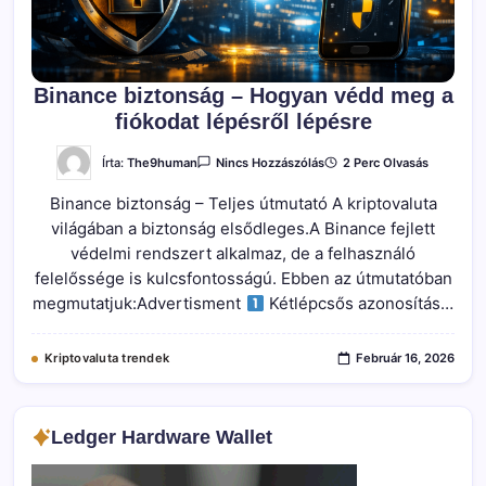
Binance biztonság – Hogyan védd meg a
fiókodat lépésről lépésre
A(z)
Írta:
The9human
2 Perc Olvasás
Nincs Hozzászólás
Binance
Biztonság
Binance biztonság – Teljes útmutató A kriptovaluta
–
Hogyan
világában a biztonság elsődleges.A Binance fejlett
Védd
Meg
védelmi rendszert alkalmaz, de a felhasználó
A
Fiókodat
felelőssége is kulcsfontosságú. Ebben az útmutatóban
Lépésről
megmutatjuk:Advertisment
Kétlépcsős azonosítás…
Lépésre
Bejegyzéshez
Kriptovaluta trendek
Február 16, 2026
Ledger Hardware Wallet