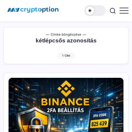
Ugrás
MyCryptOption
a
tartalomhoz
Kriptopénz
Hírek,
Váltás
és
Közösség!
Címke böngészése
kétlépcsős azonosítás
1 Cikk