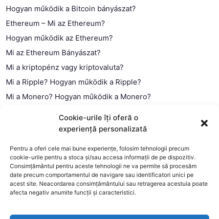
Hogyan működik a Bitcoin bányászat?
Ethereum – Mi az Ethereum?
Hogyan működik az Ethereum?
Mi az Ethereum Bányászat?
Mi a kriptopénz vagy kriptovaluta?
Mi a Ripple? Hogyan működik a Ripple?
Mi a Monero? Hogyan működik a Monero?
Mi a Litecoin? – Hogyan működik a Litecoin?
Cookie-urile îți oferă o
Mi a blokklánc (technológia)?
experiență personalizată
Mi az okos szerződés?
Pentru a oferi cele mai bune experiențe, folosim tehnologii precum
cookie-urile pentru a stoca și/sau accesa informații de pe dispozitiv.
Consimțământul pentru aceste tehnologii ne va permite să procesăm
date precum comportamentul de navigare sau identificatori unici pe
acest site. Neacordarea consimțământului sau retragerea acestuia poate
afecta negativ anumite funcții și caracteristici.