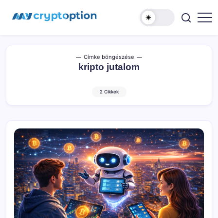
Ugrás
MyCryptOption
a
tartalomhoz
Kriptopénz
Hírek,
Váltás
és
Közösség!
Címke böngészése
kripto jutalom
2 Cikkek