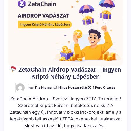
ZetaChain Airdrop Vadászat – Ingyen
Kriptó Néhány Lépésben
A(z)
Írta:
The9human
1 Perc Olvasás
Nincs Hozzászólás
ZetaChain
ZetaChain Airdrop – Szerezz Ingyen ZETA Tokeneket!
Airdrop
Vadászat
Szeretnél kriptót keresni befektetés nélkül? A
–
Ingyen
ZetaChain egy új, innovatív blokklánc-projekt, amely a
Kriptó
Néhány
legaktívabb felhasználóit ZETA tokenekkel jutalmazza.
Lépésben
Most van itt az idő, hogy csatlakozz és…
Bejegyzéshez