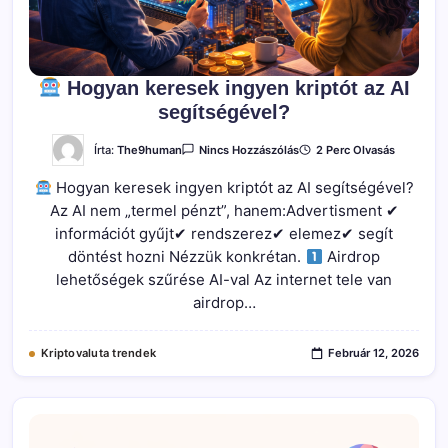
Hogyan keresek ingyen kriptót az AI
segítségével?
A(z)
Írta:
The9human
2 Perc Olvasás
Nincs Hozzászólás
Hogyan
Hogyan keresek ingyen kriptót az AI segítségével?
Keresek
Ingyen
Az AI nem „termel pénzt”, hanem:Advertisment ✔
Kriptót
Az
információt gyűjt✔ rendszerez✔ elemez✔ segít
AI
Segítségével?
döntést hozni Nézzük konkrétan.
Airdrop
Bejegyzéshez
lehetőségek szűrése AI-val Az internet tele van
airdrop…
Kriptovaluta trendek
Február 12, 2026