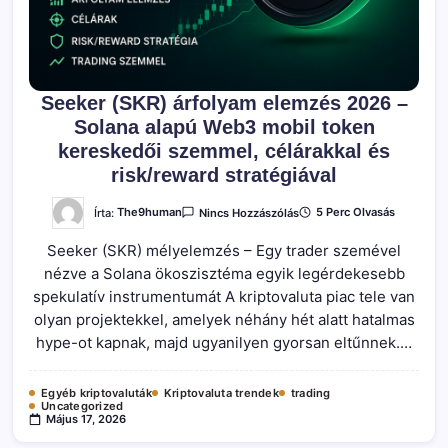
Seeker (SKR) árfolyam elemzés 2026 –
Solana alapú Web3 mobil token
kereskedői szemmel, célárakkal és
risk/reward stratégiával
A(z)
Írta:
The9human
5 Perc Olvasás
Nincs Hozzászólás
Seeker
(SKR)
Seeker (SKR) mélyelemzés – Egy trader szemével
Árfolyam
Elemzés
nézve a Solana ökoszisztéma egyik legérdekesebb
2026
–
spekulatív instrumentumát A kriptovaluta piac tele van
Solana
Alapú
olyan projektekkel, amelyek néhány hét alatt hatalmas
Web3
hype-ot kapnak, majd ugyanilyen gyorsan eltűnnek.…
Mobil
Token
Kereskedői
Szemmel,
Egyéb kriptovaluták
Kriptovaluta trendek
trading
Célárakkal
Uncategorized
És
Május 17, 2026
Risk/reward
Stratégiával
Bejegyzéshez