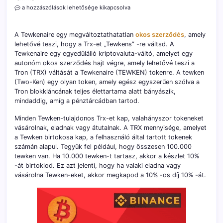
Tewkenaire
a hozzászólások lehetősége kikapcsolva
bejegyzéshez
A Tewkenaire egy megváltoztathatatlan
okos szerződés
, amely
lehetővé teszi, hogy a Trx-et „Tewkens” -re váltsd. A
Tewkenaire egy egyedülálló kriptovaluta-váltó, amelyet egy
autonóm okos szerződés hajt végre, amely lehetővé teszi a
Tron (TRX) váltását a Tewkenaire (TEWKEN) tokenre. A tewken
(Two-Ken) egy olyan token, amely egész egyszerűen szólva a
Tron blokkláncának teljes élettartama alatt bányászik,
mindaddig, amíg a pénztárcádban tartod.
Minden Tewken-tulajdonos Trx-et kap, valahányszor tokeneket
vásárolnak, eladnak vagy átutalnak. A TRX mennyisége, amelyet
a Tewken birtokosa kap, a felhasználó által tartott tokenek
számán alapul. Tegyük fel például, hogy összesen 100.000
tewken van. Ha 10.000 tewken-t tartasz, akkor a készlet 10%
-át birtoklod. Ez azt jelenti, hogy ha valaki eladna vagy
vásárolna Tewken-eket, akkor megkapod a 10% -os díj 10% -át.