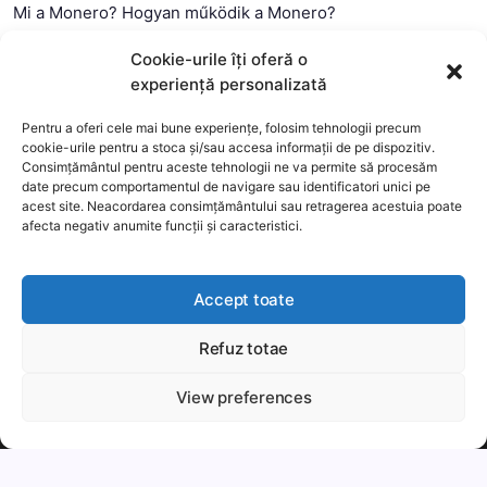
Mi a Monero? Hogyan működik a Monero?
Mi a Litecoin? – Hogyan működik a Litecoin?
Cookie-urile îți oferă o
Mi a blokklánc (technológia)?
experiență personalizată
Mi az okos szerződés?
Pentru a oferi cele mai bune experiențe, folosim tehnologii precum
cookie-urile pentru a stoca și/sau accesa informații de pe dispozitiv.
Consimțământul pentru aceste tehnologii ne va permite să procesăm
date precum comportamentul de navigare sau identificatori unici pe
acest site. Neacordarea consimțământului sau retragerea acestuia poate
afecta negativ anumite funcții și caracteristici.
Accept toate
Refuz totae
This website uses cookies to improve your experience. We'll
assume you're ok with this, but you can opt-out if you wish.
View preferences
Copyright 2026 —
MyCryptOption
.
Még több
Elfogadom