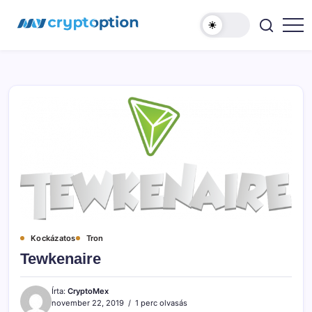
Ugrás
MyCryptOption
a
tartalomhoz
Kriptopénz
Hírek,
Váltás
és
Közösség!
Kockázatos
Tron
Tewkenaire
Írta:
CryptoMex
november 22, 2019
1 perc olvasás