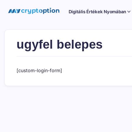
Ugrás
a
MyCryptOption
Digitális Értékek Nyomában
tartalomhoz
Kriptopénz
Hírek,
Váltás
és
Közösség!
ugyfel belepes
[custom-login-form]