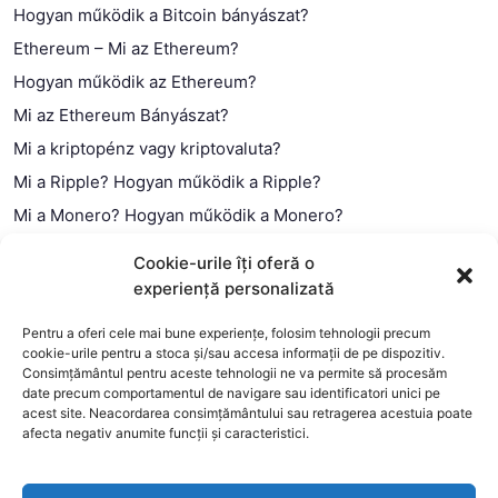
Hogyan működik a Bitcoin bányászat?
Ethereum – Mi az Ethereum?
Hogyan működik az Ethereum?
Mi az Ethereum Bányászat?
Mi a kriptopénz vagy kriptovaluta?
Mi a Ripple? Hogyan működik a Ripple?
Mi a Monero? Hogyan működik a Monero?
Mi a Litecoin? – Hogyan működik a Litecoin?
Cookie-urile îți oferă o
Mi a blokklánc (technológia)?
experiență personalizată
Mi az okos szerződés?
Pentru a oferi cele mai bune experiențe, folosim tehnologii precum
cookie-urile pentru a stoca și/sau accesa informații de pe dispozitiv.
Consimțământul pentru aceste tehnologii ne va permite să procesăm
date precum comportamentul de navigare sau identificatori unici pe
acest site. Neacordarea consimțământului sau retragerea acestuia poate
afecta negativ anumite funcții și caracteristici.