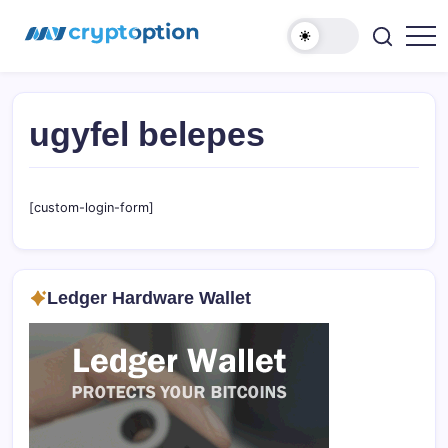
Ugrás
MyCryptOption
a
tartalomhoz
Kriptopénz
Hírek,
Váltás
és
Közösség!
ugyfel belepes
[custom-login-form]
Ledger Hardware Wallet