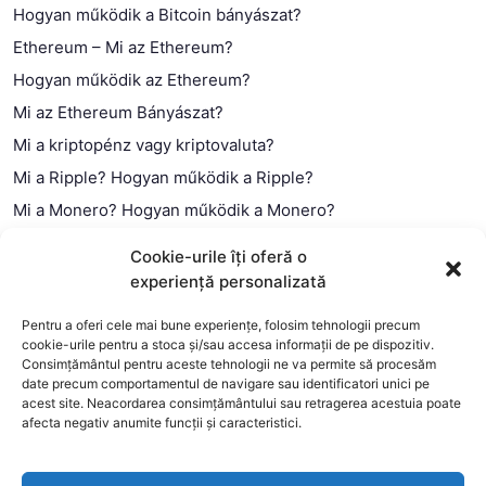
Hogyan működik a Bitcoin bányászat?
Ethereum – Mi az Ethereum?
Hogyan működik az Ethereum?
Mi az Ethereum Bányászat?
Mi a kriptopénz vagy kriptovaluta?
Mi a Ripple? Hogyan működik a Ripple?
Mi a Monero? Hogyan működik a Monero?
Mi a Litecoin? – Hogyan működik a Litecoin?
Cookie-urile îți oferă o
Mi a blokklánc (technológia)?
experiență personalizată
Mi az okos szerződés?
Pentru a oferi cele mai bune experiențe, folosim tehnologii precum
cookie-urile pentru a stoca și/sau accesa informații de pe dispozitiv.
Consimțământul pentru aceste tehnologii ne va permite să procesăm
date precum comportamentul de navigare sau identificatori unici pe
acest site. Neacordarea consimțământului sau retragerea acestuia poate
afecta negativ anumite funcții și caracteristici.