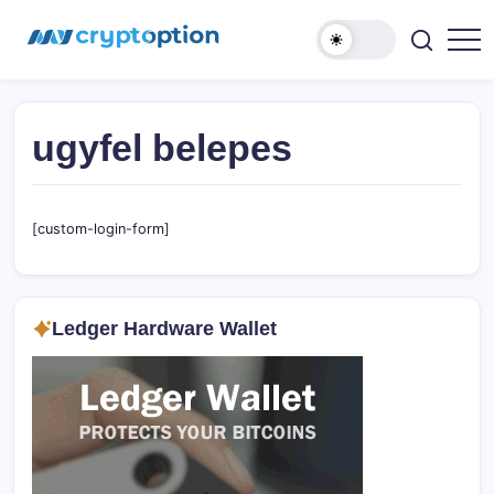
Ugrás
MyCryptOption
a
tartalomhoz
Kriptopénz
Hírek,
Váltás
és
Közösség!
ugyfel belepes
[custom-login-form]
Ledger Hardware Wallet