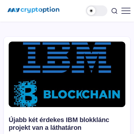
Ugrás
MyCryptOption
a
tartalomhoz
Kriptopénz
Hírek,
Váltás
és
Közösség!
Újabb két érdekes IBM blokklánc
projekt van a láthatáron