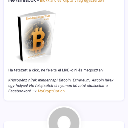
INGYEN EBOOK
–
Blokklánc és Kripto Világ egyszerűen
Ha tetszett a cikk, ne felejts el LIKE-olni és megosztani!
Kriptopénz hírek mindennap! Bitcoin, Ethereum, Altcoin hírek
egy helyen! Ne felejtsétek el nyomon követni oldalunkat a
Facebookon! –>
MyCryptOption