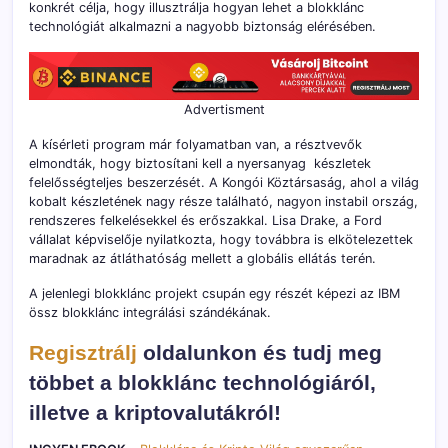
konkrét célja, hogy illusztrálja hogyan lehet a blokklánc
technológiát alkalmazni a nagyobb biztonság elérésében.
Advertisment
A kísérleti program már folyamatban van, a résztvevők
elmondták, hogy biztosítani kell a nyersanyag készletek
felelősségteljes beszerzését. A Kongói Köztársaság, ahol a világ
kobalt készletének nagy része található, nagyon instabil ország,
rendszeres felkelésekkel és erőszakkal. Lisa Drake, a Ford
vállalat képviselője nyilatkozta, hogy továbbra is elkötelezettek
maradnak az átláthatóság mellett a globális ellátás terén.
A jelenlegi blokklánc projekt csupán egy részét képezi az IBM
össz blokklánc integrálási szándékának.
Regisztrálj
oldalunkon és tudj meg
többet a blokklánc technológiáról,
illetve a kriptovalutákról!