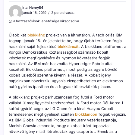
Írta:
Henry84
január 16, 2019
2 perc olvasás
Újabb
a hozzászólások lehetősége kikapcsolva
két
érdekes
Újabb két
blokklánc
projekt van a láthatáron. A tech óriás IBM
IBM
tegnap, január 15.-én jelentette be, hogy újabb területen fogja
blokklánc
használni saját fejlesztésű
projekt
blokkláncát
. A blokklánc platformot a
van
Kongói Demokratikus Köztársaságból származó kobalt
a
készletek megfigyelésére és nyomon követésére fogják
láthatáron
használni. Az IBM már használta Hyperledger Fabric által
bejegyzéshez
készített Blokklánc platformot, most pedig az egyre bővülő
kobalt üzletből szeretné kivenni a részét. A kobalt igény
napjainkban növekszik, ugyanis elengedhetetlen az elektromos
autó gyártás iparában és a fogyasztói eszközök piacán.
A blokklánc projekt párhuzamosan fog futni a Ford motor
vállalat új megfigyelési rendszerével. A Ford motor Dél-Korea-i
katód gyártó cége, az LG Chem és a kínai Huayou Cobalt
termelésének megfigyelését szintén
blokkláncon
fogják végezni.
Az IBM Global Industrial Products Industry vezérigazgatója,
Manish Chawla elmondta, hogy a kobalt iránt tapasztalt
növekvő igény miatt létrehoztak egy csoportot. Ennek az a