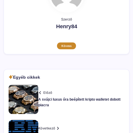
Szerző
Henry84
Kövess
Egyéb cikkek
Előző
A svájci luxus óra beépített kripto walletet dobott
piacra
Következő