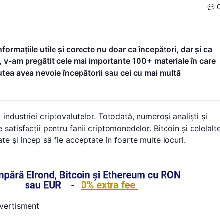
formațiile utile și corecte nu doar ca începători, dar și ca
r, v-am pregătit cele mai importante 100+ materiale în care
putea avea nevoie începătorii sau cei cu mai multă
 industriei criptovalutelor. Totodată, numeroși analiști și
atisfacții pentru fanii criptomonedelor. Bitcoin și celelalt
e și încep să fie acceptate în foarte multe locuri.
vertisment