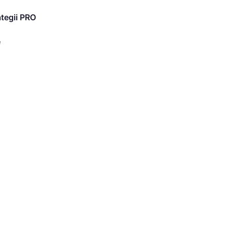
ategii PRO
e