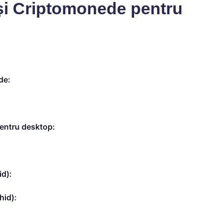
 și Criptomonede pentru
de:
pentru desktop:
id):
hid):