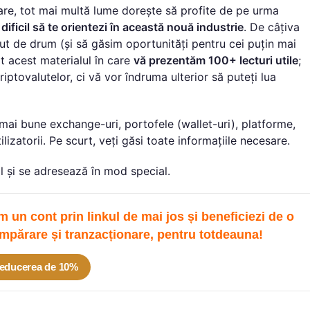
re, tot mai multă lume dorește să profite de pe urma
dificil să te orientezi în această nouă industrie
. De câțiva
put de drum (și să găsim oportunități pentru cei puțin mai
t acest materialul în care
vă prezentăm 100+ lecturi utile
;
riptovalutelor, ci vă vor îndruma ulterior să puteți lua
 mai bune exchange-uri, portofele (wallet-uri), platforme,
ilizatorii. Pe scurt, veți găsi toate informațiile necesare.
l și se adresează în mod special.
un cont prin linkul de mai jos și beneficiezi de o
mpărare și tranzacționare, pentru totdeau
na!
educerea de 10%