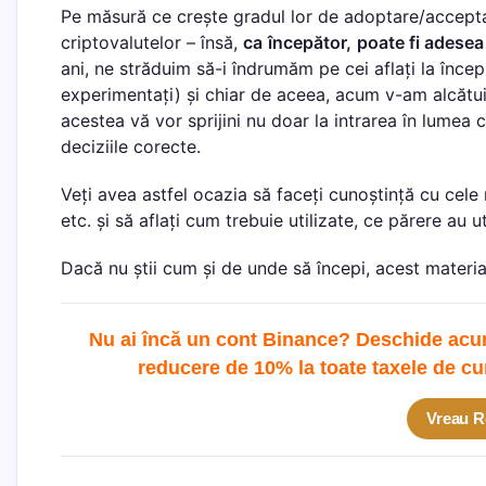
Pe măsură ce crește gradul lor de adoptare/accepta
criptovalutelor – însă,
ca
începător,
poate fi adesea 
ani, ne străduim să-i îndrumăm pe cei aflați la înce
experimentați) și chiar de aceea, acum v-am alcătui
acestea vă vor sprijini nu doar la intrarea în lumea c
deciziile corecte.
Veți avea astfel ocazia să faceți cunoștință cu cele
etc. și să aflați cum trebuie utilizate, ce părere au ut
Dacă nu știi cum și de unde să începi, acest materia
Nu ai încă un cont Binance? Deschide acum 
reducere de 10% la toate taxele de cu
Vreau R