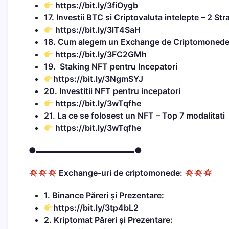
https://bit.ly/3fiOygb
17. Investii BTC si Criptovaluta intelepte – 2 Str
https://bit.ly/3lT4SaH
18. Cum alegem un Exchange de Criptomoned
https://bit.ly/3FC2GMh
19. Staking NFT pentru Incepatori
https://bit.ly/3NgmSYJ
20. Investitii NFT pentru incepatori
https://bit.ly/3wTqfhe
21. La ce se folosest un NFT – Top 7 modalitati
https://bit.ly/3wTqfhe
●▬▬▬▬▬▬▬▬▬▬▬▬●
Exchange-uri de criptomonede:
1.
Binance
Păreri și Prezentare:
https://bit.ly/3tp4bL2
2. Kriptomat Păreri și Prezentare: