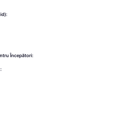
id):
ntru Începători:
: