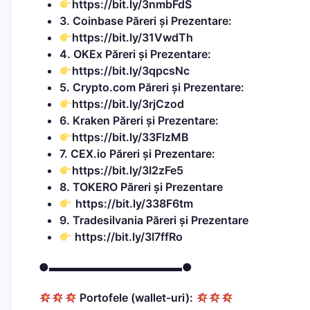
https://bit.ly/3nmbFdS
3. Coinbase Păreri și Prezentare:
https://bit.ly/31VwdTh
4. OKEx Păreri și Prezentare:
https://bit.ly/3qpcsNc
5. Crypto.com Păreri și Prezentare:
https://bit.ly/3rjCzod
6.
Kraken
Păreri și Prezentare:
https://bit.ly/33FIzMB
7. CEX.io Păreri și Prezentare:
https://bit.ly/3I2zFe5
8. TOKERO Păreri și Prezentare
https://bit.ly/338F6tm
9. Tradesilvania Păreri și Prezentare
https://bit.ly/3I7ffRo
●▬▬▬▬▬▬▬▬▬▬▬▬●
Portofele (wallet-uri):