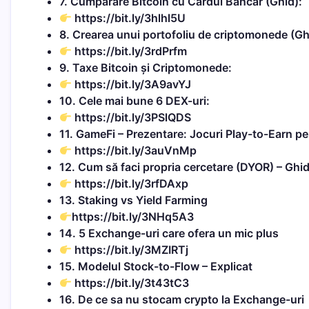
7. Cumpărare Bitcoin cu Cardul Bancar (Ghid):
https://bit.ly/3hlhl5U
8. Crearea unui portofoliu de criptomonede (Gh
https://bit.ly/3rdPrfm
9. Taxe Bitcoin și Criptomonede:
https://bit.ly/3A9avYJ
10. Cele mai bune 6 DEX-uri:
https://bit.ly/3PSlQDS
11. GameFi – Prezentare: Jocuri Play-to-Earn pe
https://bit.ly/3auVnMp
12. Cum să faci propria cercetare (DYOR) – Ghid
https://bit.ly/3rfDAxp
13. Staking vs Yield Farming
https://bit.ly/3NHq5A3
14. 5 Exchange-uri care ofera un mic plus
https://bit.ly/3MZIRTj
15. Modelul Stock-to-Flow – Explicat
https://bit.ly/3t43tC3
16. De ce sa nu stocam crypto la Exchange-uri