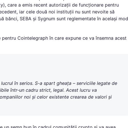
), care a emis recent autorizații de funcționare pentru
edent, iar cele două noi instituții nu sunt nevoite să
 două bănci, SEBA și Sygnum sunt reglementate în același mo
ie pentru Cointelegraph în care expune ce va însemna acest
crul în serios. S-a spart gheața – serviciile legate de
ibile într-un cadru strict, legal. Acest lucru va
ompaniilor noi și celor existente crearea de valori și
e un semn bun în cadrul comunității crypto și va avea