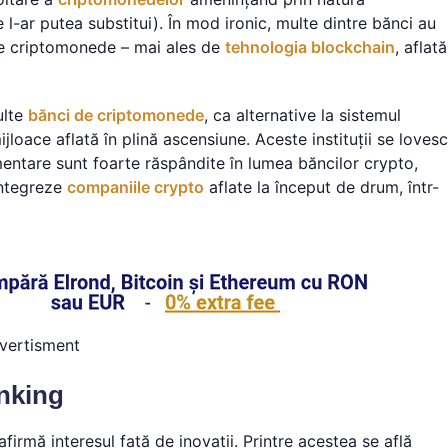
 l-ar putea substitui). În mod ironic, multe dintre bănci au
e de criptomonede – mai ales de
tehnologia blockchain
, aflată
ulte
bănci de criptomonede
, ca alternative la sistemul
jloace aflată în plină ascensiune. Aceste instituții se lovesc
mentare sunt foarte răspândite în lumea băncilor crypto,
integreze
companiile crypto
aflate la început de drum, într-
vertisment
nking
afirmă interesul față de inovații. Printre acestea se află