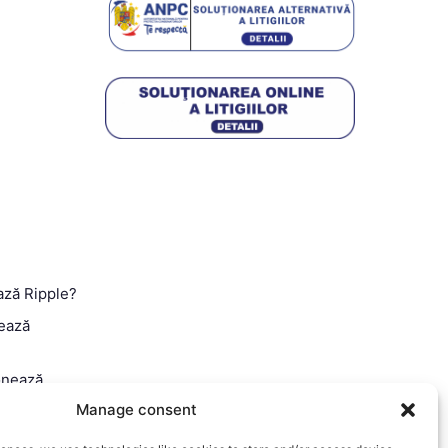
ază Ripple?
ează
onează
Manage consent
 Ghid