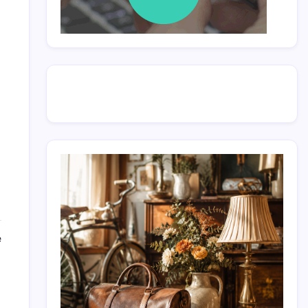
pentru
e
Crypto
banking,
reglementări
la