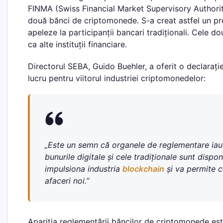
FINMA (Swiss Financial Market Supervisory Authority
două bănci de criptomonede. S-a creat astfel un prec
apeleze la participanții bancari tradiționali. Cele
ca alte instituții financiare.
Directorul SEBA, Guido Buehler, a oferit o declaraț
lucru pentru viitorul industriei criptomonedelor:
„Este un semn că organele de reglementare iau lu
bunurile digitale și cele tradiționale sunt dispon
impulsiona industria
blockchain
și va permite c
afaceri noi.”
Apariția reglementării băncilor de criptomonede est