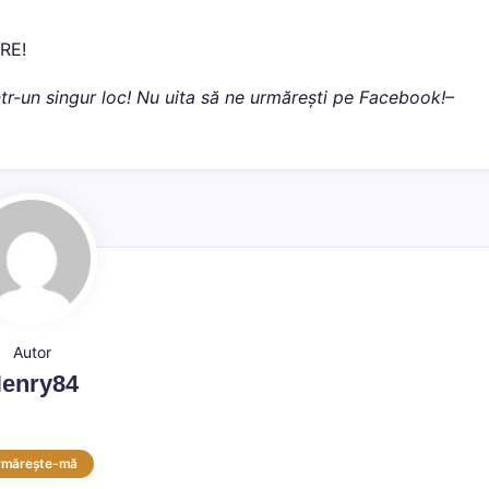
ARE!
 într-un singur loc! Nu uita să ne urmărești pe Facebook!–
Autor
enry84
rmărește-mă