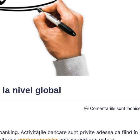
la nivel global
Comentariile sunt închis
anking. Activitățile bancare sunt privite adesea ca fiind în
oltare a
criptomonedelor
amenințând prin natura