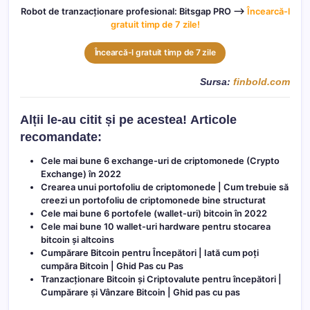
Robot de tranzacționare profesional: Bitsgap PRO –>
Încearcă-l
gratuit timp de 7 zile!
Încearcă-l gratuit timp de 7 zile
Sursa:
finbold.com
Alții le-au citit și pe acestea!
Articole
recomandate:
Cele mai bune 6 exchange-uri de criptomonede (Crypto
Exchange) în 2022
Crearea unui portofoliu de criptomonede | Cum trebuie să
creezi un portofoliu de criptomonede bine structurat
Cele mai bune 6 portofele (wallet-uri) bitcoin în 2022
Cele mai bune 10 wallet-uri hardware pentru stocarea
bitcoin și altcoins
Cumpărare Bitcoin pentru Începători | Iată cum poți
cumpăra Bitcoin | Ghid Pas cu Pas
Tranzacționare Bitcoin și Criptovalute pentru începători |
Cumpărare și Vânzare Bitcoin | Ghid pas cu pas