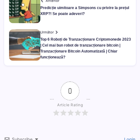
Anterior
Predicție uimitoare a Simpsons cu privire la prețul
XRP?! Se poate adeveri?
Următor
Top 6 Roboți de Tranzacționare Criptomonede 2023
| Cel mai bun robot de tranzacționare bitcoin |
Tranzacționare Bitcoin Automatizată | Chiar
funcționează?
0
Article Rating
Subscribe
Login