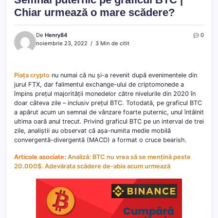
Chiar urmează o mare scădere?
De
Henry84
0
noiembrie 23, 2022
3 Min de citit
Piața crypto
nu numai că nu și-a revenit după evenimentele din
jurul FTX, dar falimentul exchange-ului de criptomonede a
împins prețul majorității monedelor către nivelurile din 2020 în
doar câteva zile – inclusiv prețul BTC. Totodată, pe graficul BTC
a apărut acum un semnal de vânzare foarte puternic, unul întâlnit
ultima oară anul trecut. Privind graficul BTC pe un interval de trei
zile, analiștii au observat că așa-numita medie mobilă
convergentă-divergentă (MACD) a format o cruce bearish.
Articole asociate:
Analiză: BTC nu vrea să se mențină peste
20.000$. Adevărata scădere de-abia acum urmează