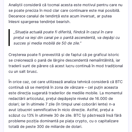
Analiștii consideră că tocmai acesta este motivul pentru care nu
se poate preciza în mod clar care continuare este mai posibilă.
Deoarece canalul de tendință este acum inversat, ar putea
înlesni spargerea tendinței bearish.
„Situația actuală poate fi diferită, fiindcă în cazul în care
prețul va ieși din canal pe o pantă ascendentă, va depăși cu
succes și media mobilă de 50 de zile.”
Creșterea poate fi prevestită și de faptul că pe graficul istoric
se creionează o pană de lărgire descendentă nemaiîntâlnită, iar
traderii sunt de părere că acest lucru continuă în mod tradițional
cu un salt brusc.
În orice caz, cei care utilizează analiza tehnică consideră că BTC
continuă să se mențină în zona de vânzare – cel puțin aceasta
este direcția sugerată traderilor de mediile mobile. La momentul
redactării articolului, prețul depășește nivelul de 16.000 de
dolari; iar în ultimele 7 zile (în timpul unei coborâri lente) n-a
avut izbucniri semnificative în nicio direcție. Astfel, prețul a
scăzut cu 13% în ultimele 30 de zile. BTC își păstrează însă fără
probleme poziția dominantă pe piața crypto, cu o capitalizare
totală de peste 300 de miliarde de dolari.