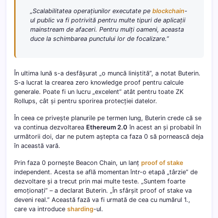
„Scalabilitatea operațiunilor executate pe
blockchain
-
ul public va fi potrivită pentru multe tipuri de aplicații
mainstream de afaceri. Pentru mulți oameni, aceasta
duce la schimbarea punctului lor de focalizare.”
În ultima lună s-a desfășurat „o muncă liniștită”, a notat Buterin.
S-a lucrat la crearea zero knowledge proof pentru calcule
generale. Poate fi un lucru „excelent” atât pentru toate ZK
Rollups, cât și pentru sporirea protecției datelor.
În ceea ce privește planurile pe termen lung, Buterin crede că se
va continua dezvoltarea
Ethereum 2.0
în acest an și probabil în
următorii doi, dar ne putem aștepta ca faza 0 să pornească deja
în această vară.
Prin faza 0 pornește Beacon Chain, un lanț
proof of stake
independent. Acesta se află momentan într-o etapă „târzie” de
dezvoltare și a trecut prin mai multe teste. „Suntem foarte
emoționați” – a declarat Buterin. „În sfârșit proof of stake va
deveni real.” Această fază va fi urmată de cea cu numărul 1.,
care va introduce
sharding
-ul.