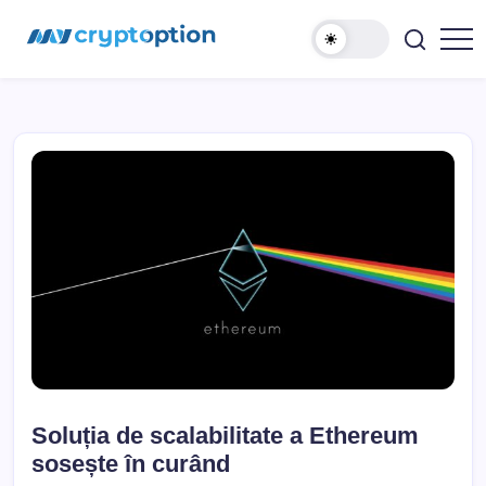
Sari
MyCryptOption
la
conținut
Crypto
Exchange,
Stiri
si
Forum!
Soluția de scalabilitate a Ethereum
sosește în curând