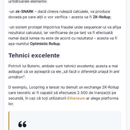
următoarele elemente:
-un
zk-SNARK
– dacă cineva rulează calculele, va produce
dovada pe care alții o vor verifica – acesta va fi
ZK-Rollup
;
-un sistem protejat împotriva fraudei unde sequencer-ul va afișa
rezultatul calculului; iar verificarea de pe lanț va fi efectuată
numai dacă lumea nu este de acord cu rezultatul – acesta va fi
așa-numitul
Optimistic Rollup
.
Tehnici excelente
Potrivit lui Buterin, ambele sunt tehnici excelente; acesta a mai
adăugat că se așteaptă ca ele
„să facă o diferență uriașă în anii
următori”
.
D exemplu, Loopring a lansat nu demult un exchange ZK-Rollup
care teoretic ar fi capabil să efectueze 2.500 de tranzacții pe
secundă, în caz că toți utilizatorii
Ethereum
ar alege platforma
lor.