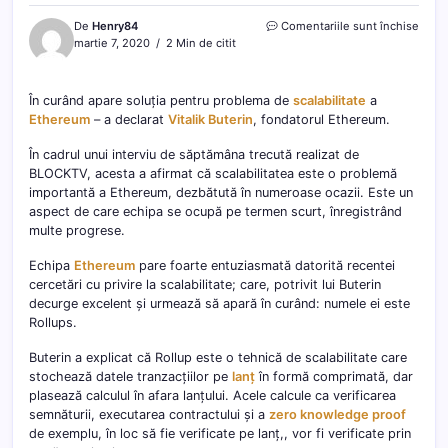
pentr
De
Henry84
Comentariile sunt închise
Soluț
martie 7, 2020
2 Min de citit
de
scalab
a
În curând apare soluția pentru problema de
scalabilitate
a
Ethe
Ethereum
– a declarat
Vitalik Buterin
, fondatorul Ethereum.
sose
în
În cadrul unui interviu de săptămâna trecută realizat de
curâ
BLOCKTV, acesta a afirmat că scalabilitatea este o problemă
importantă a Ethereum, dezbătută în numeroase ocazii. Este un
aspect de care echipa se ocupă pe termen scurt, înregistrând
multe progrese.
Echipa
Ethereum
pare foarte entuziasmată datorită recentei
cercetări cu privire la scalabilitate; care, potrivit lui Buterin
decurge excelent și urmează să apară în curând: numele ei este
Rollups.
Buterin a explicat că Rollup este o tehnică de scalabilitate care
stochează datele tranzacțiilor pe
lanț
în formă comprimată, dar
plasează calculul în afara lanțului. Acele calcule ca verificarea
semnăturii, executarea contractului și a
zero knowledge proof
de exemplu, în loc să fie verificate pe lanț,, vor fi verificate prin