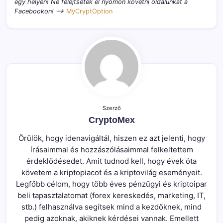
egy helyen! Ne felejtsétek el nyomon követni oldalunkat a
Facebookon! –>
MyCryptOption
Szerző
CryptoMex
Örülök, hogy idenavigáltál, hiszen ez azt jelenti, hogy
írásaimmal és hozzászólásaimmal felkeltettem
érdeklődésedet. Amit tudnod kell, hogy évek óta
követem a kriptopiacot és a kriptovilág eseményeit.
Legfőbb célom, hogy több éves pénzügyi és kriptoipar
beli tapasztalatomat (forex kereskedés, marketing, IT,
stb.) felhasználva segítsek mind a kezdőknek, mind
pedig azoknak, akiknek kérdései vannak. Emellett