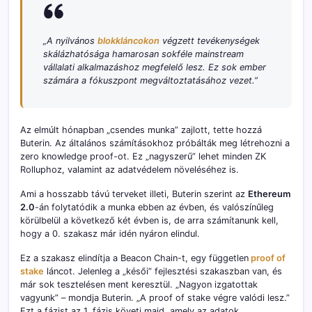
„A nyilvános
blokkláncokon
végzett tevékenységek
skálázhatósága hamarosan sokféle mainstream
vállalati alkalmazáshoz megfelelő lesz. Ez sok ember
számára a fókuszpont megváltoztatásához vezet.”
Az elmúlt hónapban „csendes munka” zajlott, tette hozzá
Buterin. Az általános számításokhoz próbálták meg létrehozni a
zero knowledge proof-ot. Ez „nagyszerű” lehet minden ZK
Rolluphoz, valamint az adatvédelem növeléséhez is.
Ami a hosszabb távú terveket illeti, Buterin szerint az
Ethereum
2.0
-án folytatódik a munka ebben az évben, és valószínűleg
körülbelül a következő két évben is, de arra számítanunk kell,
hogy a 0. szakasz már idén nyáron elindul.
Ez a szakasz elindítja a Beacon Chain-t, egy független
proof of
stake
láncot. Jelenleg a „késői” fejlesztési szakaszban van, és
már sok tesztelésen ment keresztül. „Nagyon izgatottak
vagyunk” – mondja Buterin. „A proof of stake végre valódi lesz.”
Ezt a fázist az 1. fázis követi majd, amely az adatok