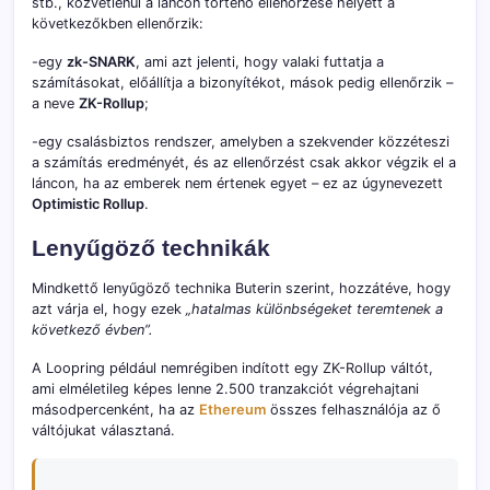
stb., közvetlenül a láncon történő ellenőrzése helyett a
következőkben ellenőrzik:
-egy
zk-SNARK
, ami azt jelenti, hogy valaki futtatja a
számításokat, előállítja a bizonyítékot, mások pedig ellenőrzik –
a neve
ZK-Rollup
;
-egy csalásbiztos rendszer, amelyben a szekvender közzéteszi
a számítás eredményét, és az ellenőrzést csak akkor végzik el a
láncon, ha az emberek nem értenek egyet – ez az úgynevezett
Optimistic Rollup
.
Lenyűgöző technikák
Mindkettő lenyűgöző technika Buterin szerint, hozzátéve, hogy
azt várja el, hogy ezek
„hatalmas különbségeket teremtenek a
következő évben”.
A Loopring például nemrégiben indított egy ZK-Rollup váltót,
ami elméletileg képes lenne 2.500 tranzakciót végrehajtani
másodpercenként, ha az
Ethereum
összes felhasználója az ő
váltójukat választaná.