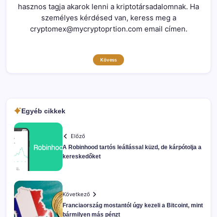
hasznos tagja akarok lenni a kriptotársadalomnak. Ha
személyes kérdésed van, keress meg a
cryptomex@mycryptoprtion.com email címen.
Kövess
Egyéb cikkek
Előző
A Robinhood tartós leállással küzd, de kárpótolja a
kereskedőket
Következő
Franciaország mostantól úgy kezeli a Bitcoint, mint
bármilyen más pénzt