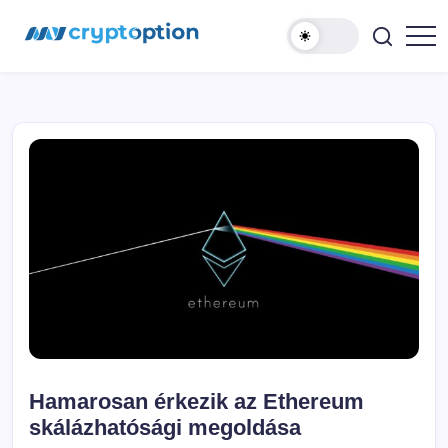
Ugrás
MyCryptOption
a
tartalomhoz
Kriptopénz
Hírek,
Váltás
és
Közösség!
Hamarosan érkezik az Ethereum
skálázhatósági megoldása