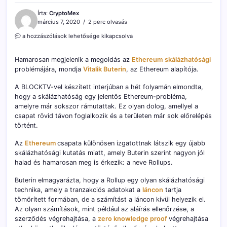
Írta:
CryptoMex
március 7, 2020
2 perc olvasás
Hamarosan
a hozzászólások lehetősége kikapcsolva
érkezik
az
Hamarosan megjelenik a megoldás az
Ethereum
skálázhatósági
Ethereum
problémájára, mondja
Vitalik Buterin
, az Ethereum alapítója.
skálázhatósági
megoldása
A BLOCKTV-vel készített interjúban a hét folyamán elmondta,
bejegyzéshez
hogy a skálázhatóság egy jelentős Ethereum-probléma,
amelyre már sokszor rámutattak. Ez olyan dolog, amellyel a
csapat rövid távon foglalkozik és a területen már sok előrelépés
történt.
Az
Ethereum
csapata különösen izgatottnak látszik egy újabb
skálázhatósági kutatás miatt, amely Buterin szerint nagyon jól
halad és hamarosan meg is érkezik: a neve Rollups.
Buterin elmagyarázta, hogy a Rollup egy olyan skálázhatósági
technika, amely a tranzakciós adatokat a
láncon
tartja
tömörített formában, de a számítást a láncon kívül helyezik el.
Az olyan számítások, mint például az aláírás ellenőrzése, a
szerződés végrehajtása, a
zero knowledge proof
végrehajtása