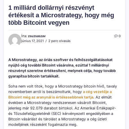
1 milliárd dollárnyi részvényt
értékesít a Microstrategy, hogy még
több Bitcoint vegyen
Írta:
zsuzsaszav
0
június 17, 2021
2 perc olvasás
A Microstrategy, az óriás szoftver és felhőszolgáltatásokat
nyújtó cég további Bitcoint vásárolna, ezúttal 1 milliárdnyi
részvényt szeretne értékesíteni, melynek célja, hogy tovább
gyarapítsa bitcoin tartalékait.
Soha nem volt titok, hogy a Microstrategy bitcoin hívő, tavaly
novemberben arról is beszámoltunk, hogy
a cég vezetője a
Bitcoint még az aranynál is értékesebbnek tartja
. Az elmúlt
években a Microstrategy rendszeresen vásárolt Bitcoint,
jelenleg már 92.079 darabot birtokol. Az Amerikai Értékpapír-
és Tőzsdefelügyeleténél (SEC) kérvényezett engedélyében a
Bitcoin vásárlást és tárolást a Microstrategy a cég üzleti
modelljének részeként fogalmazta meg.