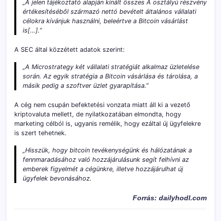
„A jelen tájékoztató alapján kínált összes A osztályú részvény
értékesítéséből származó nettó bevételt általános vállalati
célokra kívánjuk használni, beleértve a Bitcoin vásárlást
is[…].”
A SEC által közzétett adatok szerint:
„A Microstrategy két vállalati stratégiát alkalmaz üzletelése
során. Az egyik stratégia a Bitcoin vásárlása és tárolása, a
másik pedig a szoftver üzlet gyarapítása.”
A cég nem csupán befektetési vonzata miatt áll ki a vezető
kriptovaluta mellett, de nyilatkozatában elmondta, hogy
marketing célból is, ugyanis remélik, hogy ezáltal új ügyfelekre
is szert tehetnek.
„Hisszük, hogy bitcoin tevékenységünk és hálózatának a
fennmaradásához való hozzájárulásunk segít felhívni az
emberek figyelmét a cégünkre, illetve hozzájárulhat új
ügyfelek bevonásához.
Forrás: dailyhodl.com