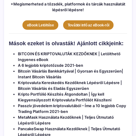
+Megismerheted a tőzsdék, platformok és tárcák használatát
lépésről lépésre!
eBook Letöltése
További infó az eBook-ról
Mások ezeket is olvasták!
Ajánlott cikkjeink:
BITCOIN ÉS KRIPTOVALUTÁK KEZDŐKNEK | Letölthető
Ingyenes eBook
A 6 legjobb kriptotőzsde 2021-ben
Bitcoin Vásárlás Bankkártyával | Gyorsan és Egyszerűen|
Instant Bitcoin Vásárlás
Kriptovaluta Kereskedés Kezdőknek Lépésről Lépésre |
Bitcoin Vásárlás és Eladás Egyszerűen
Kripto Portfólió Készítés Átgondoltan | Így kell
Kiegyensúlyozott Kriptovaluta Portfóliót Készíteni
Passzív jövedelem kriptovalutából – Íme a 10 legjobb Copy
Trading Platform 2021-ben
MetaMask Használata Kezdőknek | Teljes Útmutató
Lépésről Lépésre
PancakeSwap Használata Kezdőknek | Teljes Útmutató
Lépésről Lépésre