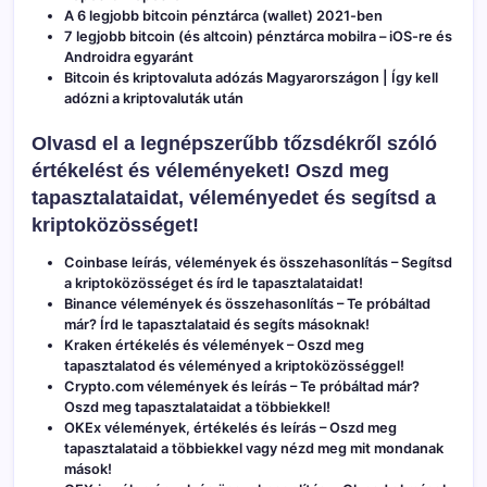
A 6 legjobb bitcoin pénztárca (wallet) 2021-ben
7 legjobb bitcoin (és altcoin) pénztárca mobilra – iOS-re és
Androidra egyaránt
Bitcoin és kriptovaluta adózás Magyarországon | Így kell
adózni a kriptovaluták után
Olvasd el a legnépszerűbb tőzsdékről szóló
értékelést és véleményeket! Oszd meg
tapasztalataidat, véleményedet és segítsd a
kriptoközösséget!
Coinbase leírás, vélemények és összehasonlítás
– Segítsd
a kriptoközösséget és írd le tapasztalataidat!
Binance vélemények és összehasonlítás
– Te próbáltad
már? Írd le tapasztalataid és segíts másoknak!
Kraken értékelés és vélemények
– Oszd meg
tapasztalatod és véleményed a kriptoközösséggel!
Crypto.com vélemények és leírás
– Te próbáltad már?
Oszd meg tapasztalataidat a többiekkel!
OKEx vélemények, értékelés és leírás
– Oszd meg
tapasztalataid a többiekkel vagy nézd meg mit mondanak
mások!