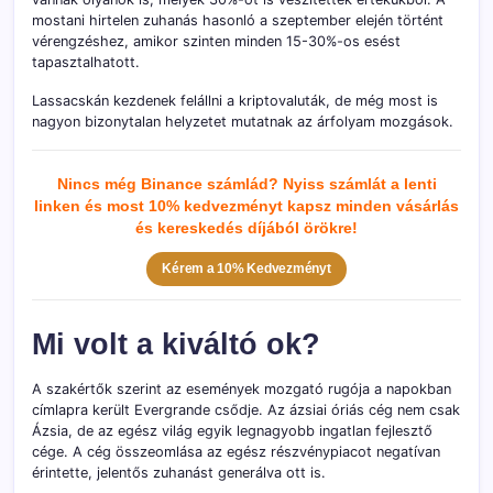
mostani hirtelen zuhanás hasonló a szeptember elején történt
vérengzéshez, amikor szinten minden 15-30%-os esést
tapasztalhatott.
Lassacskán kezdenek felállni a kriptovaluták, de még most is
nagyon bizonytalan helyzetet mutatnak az árfolyam mozgások.
Nincs még Binance számlád? Nyiss számlát a lenti
linken és most 10% kedvezményt kapsz minden vásárlás
és kereskedés díjából örökre!
Kérem a 10% Kedvezményt
Mi volt a kiváltó ok?
A szakértők szerint az események mozgató rugója a napokban
címlapra került Evergrande csődje. Az ázsiai óriás cég nem csak
Ázsia, de az egész világ egyik legnagyobb ingatlan fejlesztő
cége. A cég összeomlása az egész részvénypiacot negatívan
érintette, jelentős zuhanást generálva ott is.