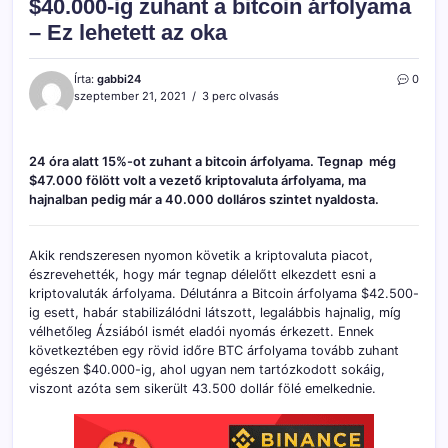
$40.000-ig zuhant a bitcoin árfolyama
– Ez lehetett az oka
Írta:
gabbi24
0
szeptember 21, 2021
3 perc olvasás
24 óra alatt 15%-ot zuhant a bitcoin árfolyama. Tegnap még
$47.000 fölött volt a vezető kriptovaluta árfolyama, ma
hajnalban pedig már a 40.000 dolláros szintet nyaldosta.
Akik rendszeresen nyomon követik a kriptovaluta piacot,
észrevehették, hogy már tegnap délelőtt elkezdett esni a
kriptovaluták árfolyama. Délutánra a Bitcoin árfolyama $42.500-
ig esett, habár stabilizálódni látszott, legalábbis hajnalig, míg
vélhetőleg Ázsiából ismét eladói nyomás érkezett. Ennek
következtében egy rövid időre BTC árfolyama tovább zuhant
egészen $40.000-ig, ahol ugyan nem tartózkodott sokáig,
viszont azóta sem sikerült 43.500 dollár fölé emelkednie.