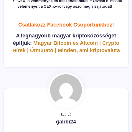
CEX.io vélemények és összehasonlítás
– Olvasd el mások
véleményeit a CEX.io-ról vagy oszd meg a sajátodat!
Csatlakozz Facebook C
soportunkhoz!
A legnagyobb magyar kriptoközösséget
építjük:
Magyar Bitcoin és Altcoin | Crypto
Hírek | Útmutató | Minden, ami kriptovaluta
Szerző
gabbi24