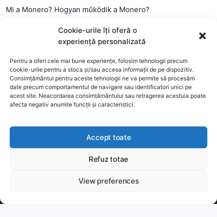
Mi a Monero? Hogyan működik a Monero?
Mi a Litecoin? – Hogyan működik a Litecoin?
Cookie-urile îți oferă o
Mi a blokklánc (technológia)?
experiență personalizată
Mi az okos szerződés?
Pentru a oferi cele mai bune experiențe, folosim tehnologii precum
cookie-urile pentru a stoca și/sau accesa informații de pe dispozitiv.
Consimțământul pentru aceste tehnologii ne va permite să procesăm
date precum comportamentul de navigare sau identificatori unici pe
acest site. Neacordarea consimțământului sau retragerea acestuia poate
afecta negativ anumite funcții și caracteristici.
Accept toate
Refuz totae
This website uses cookies to improve your experience. We'll
assume you're ok with this, but you can opt-out if you wish.
View preferences
Copyright 2026 —
MyCryptOption
.
Még több
Elfogadom