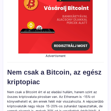
Advertisment
Nem csak a Bitcoin, az egész
kriptopiac
Nem csak a Bitcoint ért el az eladási hullám, hanem szint az
összes kriptovaluta pirosban van. Az Ethereum is -15%-ot
könyvelhetett el, ám ennek felét már visszahozta. A népszerűbb
kriptovaluták nagy része 15-20%-os zuhanást tapasztaltak, de
vannak olyanok is, melyek 30%-ot is veszítettek értékükből. A