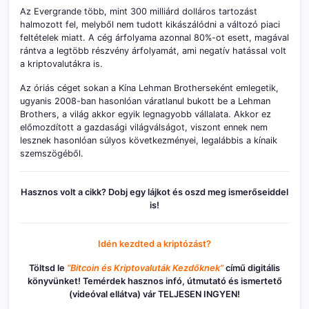
Az Evergrande több, mint 300 milliárd dolláros tartozást
halmozott fel, melyből nem tudott kikászálódni a változó piaci
feltételek miatt. A cég árfolyama azonnal 80%-ot esett, magával
rántva a legtöbb részvény árfolyamát, ami negatív hatással volt
a kriptovalutákra is.
Az óriás céget sokan a Kína Lehman Brotherseként emlegetik,
ugyanis 2008-ban hasonlóan váratlanul bukott be a Lehman
Brothers, a világ akkor egyik legnagyobb vállalata. Akkor ez
előmozdított a gazdasági világválságot, viszont ennek nem
lesznek hasonlóan súlyos következményei, legalábbis a kínaik
szemszögéből.
Hasznos volt a cikk? Dobj egy lájkot és oszd meg ismerőseiddel
is!
Idén kezdted a kriptózást?
Töltsd le
“Bitcoin és Kriptovaluták Kezdőknek”
című digitális
könyvünket! Temérdek hasznos infó, útmutató és ismertető
(videóval ellátva) vár TELJESEN INGYEN!