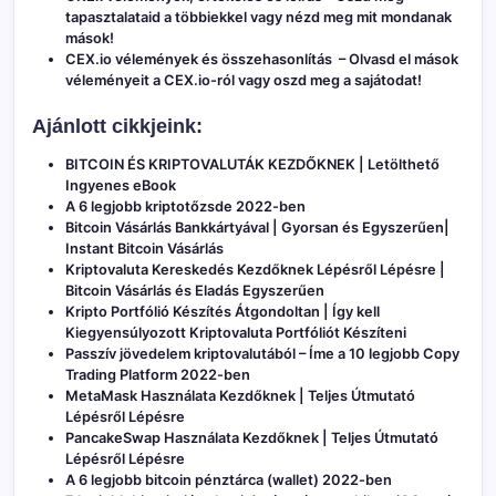
tapasztalataid a többiekkel vagy nézd meg mit mondanak
mások!
CEX.io vélemények és összehasonlítás
– Olvasd el mások
véleményeit a CEX.io-ról vagy oszd meg a sajátodat!
Ajánlott cikkjeink:
BITCOIN ÉS KRIPTOVALUTÁK KEZDŐKNEK | Letölthető
Ingyenes eBook
A 6 legjobb kriptotőzsde 2022-ben
Bitcoin Vásárlás Bankkártyával | Gyorsan és Egyszerűen|
Instant Bitcoin Vásárlás
Kriptovaluta Kereskedés Kezdőknek Lépésről Lépésre |
Bitcoin Vásárlás és Eladás Egyszerűen
Kripto Portfólió Készítés Átgondoltan | Így kell
Kiegyensúlyozott Kriptovaluta Portfóliót Készíteni
Passzív jövedelem kriptovalutából – Íme a 10 legjobb Copy
Trading Platform 2022-ben
MetaMask Használata Kezdőknek | Teljes Útmutató
Lépésről Lépésre
PancakeSwap Használata Kezdőknek | Teljes Útmutató
Lépésről Lépésre
A 6 legjobb bitcoin pénztárca (wallet) 2022-ben