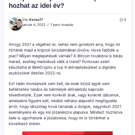
hozhat az idei év?
Írta:
Kecsu17
0
január 4, 2022
7 perc olvasás
Ahogy 2021 a végéhez ér, nehéz nem gondolni arra, hogy mi
történik majd a kriptok birodalmában jövőre. Hová fejlődik a
piac? Milyen meglepetések várnak? A Bitcoin továbbra is bikás
marad, esetleg medvéssé válik a trend? Pontosan ezért
készítette el BeInCrypto a top 6 előrejelzésünket a digitális
eszközöket illetően 2022-re.
Ezt talán mondanunk sem kell, de ezek közül egyik sem
befektetési tanács és bármelyik előrejelzés kapcsán
tévedhetünk. Ezek nem konkrét árak, vagy konkrét dátumok,
amelyekre figyelni kell, inkább néhány alapvető megfigyelés
arról, hogy látszólag hová tartanak a dolgok, nagyrészt 2021
eseményeire és egy kis józanészre alapulva. Mindezt tisztázva
bele is ugorhatunk a jóslatokba, hogy mi is történhet a
következő évben.