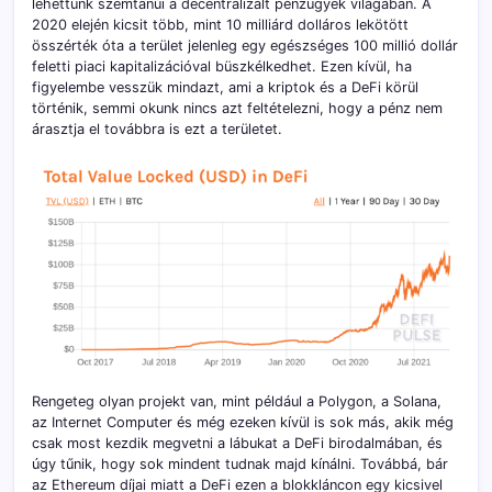
lehettünk szemtanúi a decentralizált pénzügyek világában. A
2020 elején kicsit több, mint 10 milliárd dolláros lekötött
összérték óta a terület jelenleg egy egészséges 100 millió dollár
feletti piaci kapitalizációval büszkélkedhet. Ezen kívül, ha
figyelembe vesszük mindazt, ami a kriptok és a DeFi körül
történik, semmi okunk nincs azt feltételezni, hogy a pénz nem
árasztja el továbbra is ezt a területet.
Rengeteg olyan projekt van, mint például a Polygon, a Solana,
az Internet Computer és még ezeken kívül is sok más, akik még
csak most kezdik megvetni a lábukat a DeFi birodalmában, és
úgy tűnik, hogy sok mindent tudnak majd kínálni. Továbbá, bár
az Ethereum díjai miatt a DeFi ezen a blokkláncon egy kicsivel