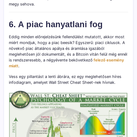
megy sehova.
6. A piac hanyatlani fog
Eddig minden előrejelzésünk fellendülést mutatott, akkor most
miért mondjuk, hogy a piac beesik? Egyszerű: piaci ciklusok. A
növekvő piac általános apálya és áramlása igazából
meglehetősen jól dokumentált, és a Bitcoin vitán felül még ennél
is rendszeresebb, a négyévente bekövetkező
felező esemény
miatt
.
Vess egy pillantást a lenti ábrára, ez egy meglehetősen híres
infodiagram, amelyet Wall Street Cheat Sheet-nek hívnak.