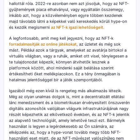
hallottál róla. 2022-re azonban nem azt jósoljuk, hogy az NFT-
gyűjtemények piaca elhalványul, vagy egyáltalán összemegy,
inkább azt, hogy a közvéleményben egyre többen kezdenek
majd távolabb látni a képekkel való kereskedés körüli hype-on
és kezdik megismerni
az NFT-k igazi lehetőségeit.
A legfontosabb, amit meg kell jegyezni, hogy az NFT-k
forradalmasítják az online játékokat
, az üzletet és még sok
mást. Például azok a tárgyak, amelyeket az avatárja birtokol a
virtuális világban, vagy a ruhák, amiket ott visel, ténylegesen a
te tulajdonodat képezik, könnyen átvihetők lesznek a
platformok között, ahol mindenki saját belátása szerint
értékesítheti őket mellékpiacokon. Ez a tény önmagában is
hatalmas jelentőséggel bír a játék szempontjából.
Igazából még ezen kívül is rengeteg más alkalmazás létezik.
Még az olyan unalmas dolgok is, mint a decentralizált ellátási
lánc menedzsment és a biometrikusan érvényesített önszuverén
digitális azonosítók valójában világunk infrastruktúrájának nagy
részét képezhetik az elkövetkező években, és az NFT-k jelentik
az alapvető technológiát, amely lehetővé teszi ezt. Bármelyik
használat is legyen a legérdekesebb az Ön számára, az
elképzelés az, hogy a hype-vonat tovább megy több NFT-
használati eset miatt, de az NFT-művészet valószínűleg nem