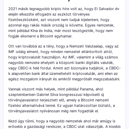
2021 másik legnagyobb kripto híre volt az, hogy El Salvador év
elején elkezdte elfogadni az eszközt törvényes
fizetőeszközként, azt viszont nem tudjuk kijelenteni, hogy
azonnal egy rakás másik ország is követte. Egyes nemzetek,
mint például Kína és India, már most leszögezték, hogy nem
fogják elismerni a Bitcoint egyhamar.
Ott van továbbá az a tény, hogy a Nemzeti Valutaalap, vagy az
IMF odáig elment, hogy minden nemzetet eltántorított attól,
hogy kriptovalutát használjon. Az IMF, valamint a világ számos
nagyobb nemzete ehelyett a központi banki digitális valuták,
vagy CBDC-k felé fordul. Amint azt bizonyára tudjátok, a CBDC-
k alapvetően bank által üzemeltetett kriptovaluták, ami ellen az
egész mozgalom irányult és amiktől megpróbált megszabadulni.
Vannak viszont más helyek, mint például Panama, ahol
szeptemberben Gabriel Silva kongresszusi képviselő új
törvényjavaslatot terjesztett elő, amely a Bitcoint nemzeti
fizetési alternatívává tenné. Ez ugyan határozottan bíztató, a
törvényjavaslatot nyilvánosan még nem fogadták el.
Kezd úgy tűnni, hogy a nagyobb nemzetek ahol már amúgy is
erősebb a gazdasági rendszer, a CBDC utat választják. A kisebb