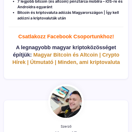
7 legjobb bitcoin (és altcoin) pénztárca mobilra – iOS-re és
Androidra egyaránt
Bitcoin és kriptovaluta adózás Magyarországon | Így kell
adózni a kriptovaluták után
Csatlakozz Facebook C
soportunkhoz!
A legnagyobb magyar kriptoközösséget
építjük:
Magyar Bitcoin és Altcoin | Crypto
Hírek | Útmutató | Minden, ami kriptovaluta
Szerző