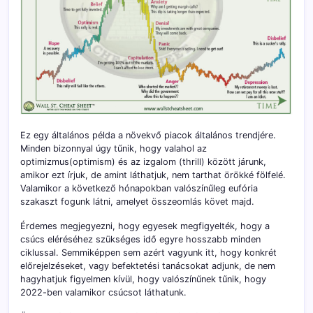
Ez egy általános példa a növekvő piacok általános trendjére.
Minden bizonnyal úgy tűnik, hogy valahol az
optimizmus(optimism) és az izgalom (thrill) között járunk,
amikor ezt írjuk, de amint láthatjuk, nem tarthat örökké fölfelé.
Valamikor a következő hónapokban valószínűleg eufória
szakaszt fogunk látni, amelyet összeomlás követ majd.
Érdemes megjegyezni, hogy egyesek megfigyelték, hogy a
csúcs eléréséhez szükséges idő egyre hosszabb minden
ciklussal. Semmiképpen sem azért vagyunk itt, hogy konkrét
előrejelzéseket, vagy befektetési tanácsokat adjunk, de nem
hagyhatjuk figyelmen kívül, hogy valószínűnek tűnik, hogy
2022-ben valamikor csúcsot láthatunk.