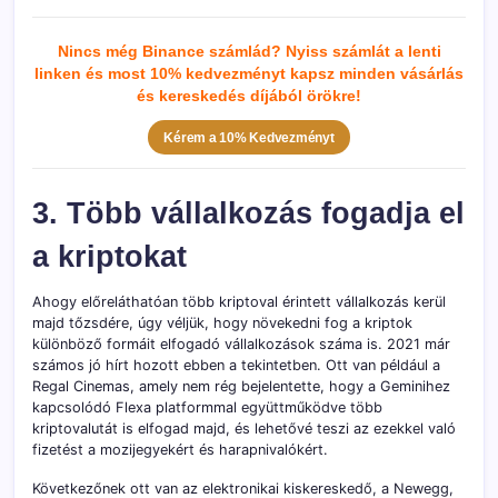
Nincs még Binance számlád? Nyiss számlát a lenti
linken és most 10% kedvezményt kapsz minden vásárlás
és kereskedés díjából örökre!
Kérem a 10% Kedvezményt
3. Több vállalkozás fogadja el
a kriptokat
Ahogy előreláthatóan több kriptoval érintett vállalkozás kerül
majd tőzsdére, úgy véljük, hogy növekedni fog a kriptok
különböző formáit elfogadó vállalkozások száma is. 2021 már
számos jó hírt hozott ebben a tekintetben. Ott van például a
Regal Cinemas, amely nem rég bejelentette, hogy a Geminihez
kapcsolódó Flexa platformmal együttműködve több
kriptovalutát is elfogad majd, és lehetővé teszi az ezekkel való
fizetést a mozijegyekért és harapnivalókért.
Következőnek ott van az elektronikai kiskereskedő, a Newegg,