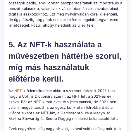
országok pedig, ahol jobban összpontosítanak az importra és a
pénzátutalásokra, valamivel kíváncsibban állnak a szabadpiaci
digitális eszközökhöz. Ezt még nyilvánvalóan korai kijelenteni,
de úgy látszik, hogy sok nemzet felfedez legalább egyet ezen
lehetőségek közül, ahogy haladunk az új év felé.
5. Az NFT-k használata a
művészetben háttérbe szorul,
míg más használatuk
előtérbe kerül.
Az
NFT
-k felemelkedése akkora szerepet játszott 2021-ben,
hogy a Collins Dictionary szerint az NFT lett a 2021-es év
szava. Bár az NFT-k már évek óta jelen vannak, de 2021-ben
valami megváltozott, s az egész konkrétan felrobbant és a
világot elkapta az NFT-láz, a Gamestoptól és a Macy’s-től
Martha Stewartig és Snoop Doggig mindenki bekapcsolódott.
Ezek nagyrésze elég nagy hír volt, szóval valószínűleg már te is