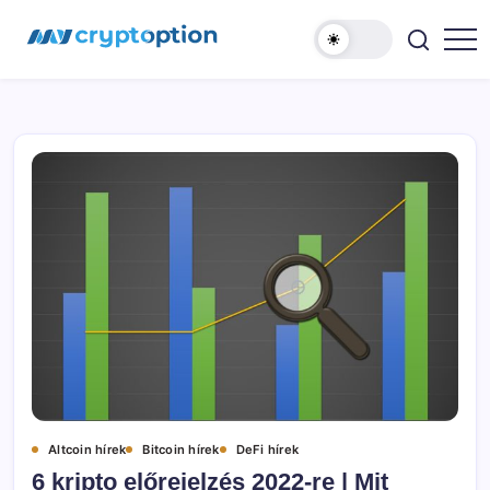
Ugrás
MyCryptOption
a
tartalomhoz
Kriptopénz
Hírek,
Váltás
és
Közösség!
Altcoin hírek
Bitcoin hírek
DeFi hírek
6 kripto előrejelzés 2022-re | Mit