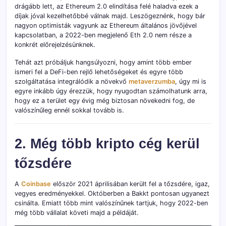
drágább lett, az Ethereum 2.0 elindítása felé haladva ezek a
díjak jóval kezelhetőbbé válnak majd. Leszögeznénk, hogy bár
nagyon optimisták vagyunk az Ethereum általános jövőjével
kapcsolatban, a 2022-ben megjelenő Eth 2.0 nem része a
konkrét előrejelzésünknek.
Tehát azt próbáljuk hangsúlyozni, hogy amint több ember
ismeri fel a DeFi-ben rejlő lehetőségeket és egyre több
szolgáltatása integrálódik a növekvő
metaverzumba
, úgy mi is
egyre inkább úgy érezzük, hogy nyugodtan számolhatunk arra,
hogy ez a terület egy évig még biztosan növekedni fog, de
valószínűleg ennél sokkal tovább is.
2. Még több kripto cég kerül
tőzsdére
A
Coinbase
először 2021 áprilisában került fel a tőzsdére, igaz,
vegyes eredményekkel. Októberben a Bakkt pontosan ugyanezt
csinálta. Emiatt több mint valószínűnek tartjuk, hogy 2022-ben
még több vállalat követi majd a példáját.