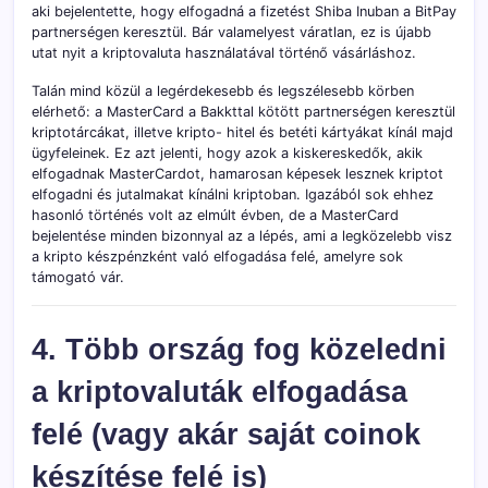
aki bejelentette, hogy elfogadná a fizetést Shiba Inuban a BitPay
partnerségen keresztül. Bár valamelyest váratlan, ez is újabb
utat nyit a kriptovaluta használatával történő vásárláshoz.
Talán mind közül a legérdekesebb és legszélesebb körben
elérhető: a MasterCard a Bakkttal kötött partnerségen keresztül
kriptotárcákat, illetve kripto- hitel és betéti kártyákat kínál majd
ügyfeleinek. Ez azt jelenti, hogy azok a kiskereskedők, akik
elfogadnak MasterCardot, hamarosan képesek lesznek kriptot
elfogadni és jutalmakat kínálni kriptoban. Igazából sok ehhez
hasonló történés volt az elmúlt évben, de a MasterCard
bejelentése minden bizonnyal az a lépés, ami a legközelebb visz
a kripto készpénzként való elfogadása felé, amelyre sok
támogató vár.
4. Több ország fog közeledni
a kriptovaluták elfogadása
felé (vagy akár saját coinok
készítése felé is)