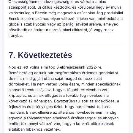
Összességében mindez egészséges és várható a piac
szempontjából. Új ciklus kezdődik, és körülbelül négy év múlva
valószínűleg a Bitcoin még magasabb csúcsokat fog produkálni.
Ennek ellenére számos olyan változó is jelen van, mint például a
globális szabályozás vagy az iparági átvétel aránya, amelyek
növelhetik az árakat a normál piaci ciklustól, jó vagy rossz
irányba.
7. Következtetés
Nos ez lett volna a mi top 6 előrejelzésünk 2022-re.
Remélhetőleg adtunk pár megfontolásra érdemes gondolatot,
de mint mindig, járj utána saját magad és hozz saját
döntéseket. Ha nem vetted volna észre, minden spekulációnak
alapvető tendenciája az, hogy a tágabb értelemben vett
kriptopiac és annak elfogadása tovább fog növekedni a
következő 12 hónapban. Egyszerűen túl sok az érdeklődés, a
fejlesztés és a tényleges üzlet, hogy bármi mást tudjunk
mondani. Ennek ellenére az általános növekedés nem mindig
egyenlő a folyamatosan emelkedő értékeltséggel és ahogyan
említettük, annyi változó van, hogy a konkrét előrejelzések
általában hibákhoz vezetnek.