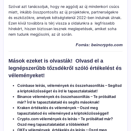
Szóval azt tanácsoljuk, hogy ne aggódj az új mindenkori csúcs
miatt, inkább összpontosíts az új projektekre, partnerségekre
és eszközökre, amelyek kétségtelenül 2022-ben indulnak útnak.
Ezen kívül továbbra is térj vissza a oldalunkra a legfrissebb
hírekért, hiszen biztosan lesznek meglepetések, amiket soha
nem tudunk megjósolni, az út során.
Forrás: beincrypto.com
Mások ezeket is olvasták!
Olvasd el a
legnépszerűbb tőzsdékről szóló értékelést és
véleményeket!
Coinbase leírás, vélemények és összehasonlítás
– Segítsd
a kriptoközösséget és írd le tapasztalataidat!
Binance vélemények és összehasonlítás
– Te próbáltad
már? Írd le tapasztalataid és segíts másoknak!
Kraken értékelés és vélemények
– Oszd meg
tapasztalatod és véleményed a kriptoközösséggel!
Crypto.com vélemények és leírás
– Te próbáltad már?
Oszd meg tapasztalataidat a többiekkel!
OKEx vélemények, értékelés és leírás
– Oszd meg