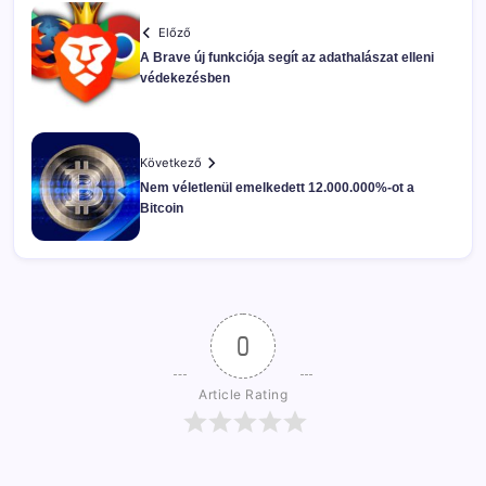
Előző
A Brave új funkciója segít az adathalászat elleni
védekezésben
Következő
Nem véletlenül emelkedett 12.000.000%-ot a
Bitcoin
0
Article Rating