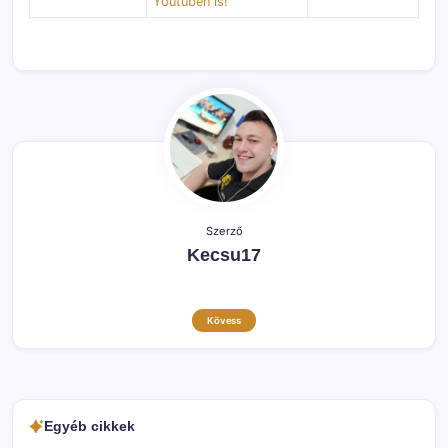
Youtuben is!
Szerző
Kecsu17
Kövess
Egyéb cikkek