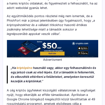
a hamis kriptós oldalakat, és figyelmezteti a felhasználót, ha az
adott weboldal gyanús lehet.
Az együttműködés pontos részletei még nem ismertek, de a
PhishFort már a júniusi jelentésében úgy fogalmazott, hogy
„a
kriptopénzekhez és a vállalati titkokhoz hasonló értékes
zsákmány lehetősége miatt a támadók sokszor a
legnépszerűbb appokat veszik célba”.
Advertisment
„Ha
kriptópénz
használó vagy, akkor egy felhasználónév és
egy jelszó csak az első lépés. Ezt a támadók is felismerték,
és elkezdték eltéríteni a felületeket, amelyeken keresztül
kezeljük a kriptóinkat.”
A cég kriptós ügyfeleket kiszolgáló vállalatoknak is segítséget
nyújt, hogy elkerüljék az efféle támadásokat. Áprilisban a
Google Chrome böngésző kiegészítői közül távolíttattak el 49
rosszindulatú programot, amelyek elsődleges célja a