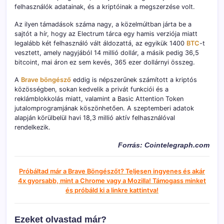
felhasználók adatainak, és a kriptóinak a megszerzése volt.
Az ilyen támadások száma nagy, a közelmúltban járta be a
sajtót a hír, hogy az Electrum tárca egy hamis verziója miatt
legalább két felhasználó vált áldozattá, az egyikük 1400
BTC
-t
vesztett, amely nagyjából 14 millió dollár, a másik pedig 36,5
bitcoint, mai áron ez sem kevés, 365 ezer dollárnyi összeg.
A
Brave böngésző
eddig is népszerűnek számított a kriptós
közösségben, sokan kedvelik a privát funkciói és a
reklámblokkolás miatt, valamint a Basic Attention Token
jutalomprogramjának köszönhetően. A szeptemberi adatok
alapján körülbelül havi 18,3 millió aktív felhasználóval
rendelkezik.
Forrás: Cointelegraph.com
Próbáltad már a Brave Böngészőt? Teljesen ingyenes és akár
4x gyorsabb, mint a Chrome vagy a Mozilla! Támogass minket
és próbáld ki a linkre kattintva!
Ezeket olvastad már?