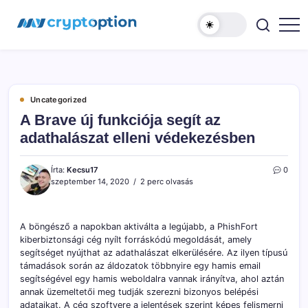
Ugrás
MyCryptOption
a
tartalomhoz
Kriptopénz
Hírek,
Váltás
és
Közösség!
Uncategorized
A Brave új funkciója segít az
adathalászat elleni védekezésben
Írta:
Kecsu17
0
szeptember 14, 2020
2 perc olvasás
A böngésző a napokban aktiválta a legújabb, a PhishFort
kiberbiztonsági cég nyílt forráskódú megoldását, amely
segítséget nyújthat az adathalászat elkerülésére. Az ilyen típusú
támadások során az áldozatok többnyire egy hamis email
segítségével egy hamis weboldalra vannak irányítva, ahol aztán
annak üzemeltetői meg tudják szerezni bizonyos belépési
adataikat. A cég szoftvere a jelentések szerint képes felismerni