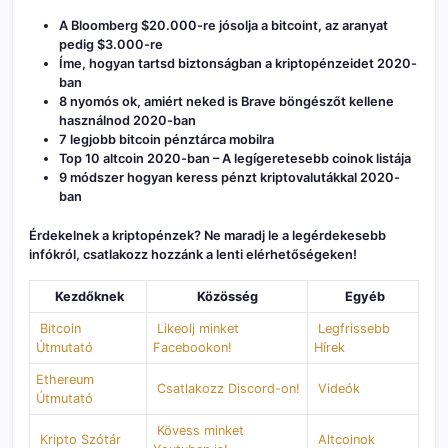
A Bloomberg $20.000-re jósolja a bitcoint, az aranyat
pedig $3.000-re
Íme, hogyan tartsd biztonságban a kriptopénzeidet 2020-
ban
8 nyomós ok, amiért neked is Brave böngészőt kellene
használnod 2020-ban
7 legjobb bitcoin pénztárca mobilra
Top 10 altcoin 2020-ban – A legígeretesebb coinok listája
9 módszer hogyan keress pénzt kriptovalutákkal 2020-
ban
Érdekelnek a kriptopénzek? Ne maradj le a legérdekesebb
infókról, csatlakozz hozzánk a lenti elérhetőségeken!
Kezdőknek
Közösség
Egyéb
Bitcoin
Likeolj minket
Legfrissebb
Útmutató
Facebookon!
Hírek
Ethereum
Csatlakozz Discord-on!
Videók
Útmutató
Kövess minket
Kripto Szótár
Altcoinok