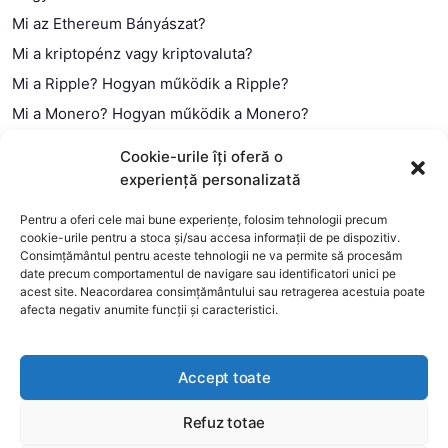
Mi az Ethereum Bányászat?
Mi a kriptopénz vagy kriptovaluta?
Mi a Ripple? Hogyan működik a Ripple?
Mi a Monero? Hogyan működik a Monero?
Mi a Litecoin? – Hogyan működik a Litecoin?
Cookie-urile îți oferă o
Mi a blokklánc (technológia)?
experiență personalizată
Mi az okos szerződés?
Pentru a oferi cele mai bune experiențe, folosim tehnologii precum
cookie-urile pentru a stoca și/sau accesa informații de pe dispozitiv.
Consimțământul pentru aceste tehnologii ne va permite să procesăm
date precum comportamentul de navigare sau identificatori unici pe
acest site. Neacordarea consimțământului sau retragerea acestuia poate
afecta negativ anumite funcții și caracteristici.
Accept toate
Refuz totae
This website uses cookies to improve your experience. We'll