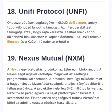
18. Unifi Protocol (UNFI)
Okosszerződések segítségével működő
defi piactér
, amely
több különböző láncot is támogat. Az interoperabilitást
támogatja azzal, hogy rajta keresztül a felhasználók több
különböző blokklánchoz is kapcsolódhatnak. Az UNFI token a
Binance
és a KuCoin tőzsdéken érhető el.
19. Nexus Mutual (NXM)
A
Nexus
egy biztosítási protokoll az Ethereum blokkláncon. A
Nexus segítségével védhetjük magunkat az esetleges
programhibákkal szemben. A protokoll nem úgy működik, mint
a hagyományos biztosítótársaságok, a teljes irányítás átkerül a
felhasználókhoz. A projektben jelenleg 342 millió dollár van, az
NXM token pedig egyedül a saját platformjukon keresztül
szerezhető be. Ezután ennek segítségével tudunk biztosítást
kötni az adott okosszerződések használatára.