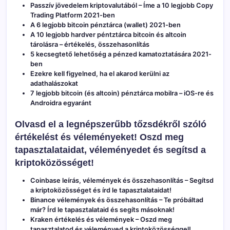
Passzív jövedelem kriptovalutából – Íme a 10 legjobb Copy
Trading Platform 2021-ben
A 6 legjobb bitcoin pénztárca (wallet) 2021-ben
A 10 legjobb hardver péntztárca bitcoin és altcoin
tárolásra – értékelés, összehasonlítás
5 kecsegtető lehetőség a pénzed kamatoztatására 2021-
ben
Ezekre kell figyelned, ha el akarod kerülni az
adathalászokat
7 legjobb bitcoin (és altcoin) pénztárca mobilra – iOS-re és
Androidra egyaránt
Olvasd el a legnépszerűbb tőzsdékről szóló
értékelést és véleményeket! Oszd meg
tapasztalataidat, véleményedet és segítsd a
kriptoközösséget!
Coinbase leírás, vélemények és összehasonlítás
– Segítsd
a kriptoközösséget és írd le tapasztalataidat!
Binance vélemények és összehasonlítás
– Te próbáltad
már? Írd le tapasztalataid és segíts másoknak!
Kraken értékelés és vélemények
– Oszd meg
tapasztalatod és véleményed a kriptoközösséggel!