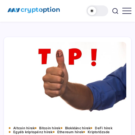
Ugrás
MyCryptOption
a
tartalomhoz
Kriptopénz
Hírek,
Váltás
és
Közösség!
Altcoin hírek
Bitcoin hírek
Blokklánc hírek
DeFi hírek
Egyéb kriptopénz hírek
Ethereum hírek
Kriptotőzsde