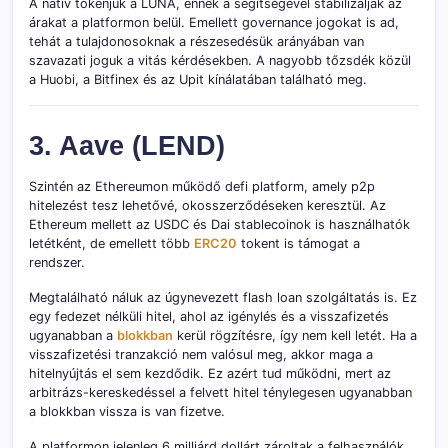
A natív tokenjük a LUNA, ennek a segítségével stabilizálják az
árakat a platformon belül. Emellett governance jogokat is ad,
tehát a tulajdonosoknak a részesedésük arányában van
szavazati joguk a vitás kérdésekben. A nagyobb tőzsdék közül
a Huobi, a Bitfinex és az Upit kínálatában található meg.
3. Aave (LEND)
Szintén az Ethereumon működő defi platform, amely p2p
hitelezést tesz lehetővé, okosszerződéseken keresztül. Az
Ethereum mellett az USDC és Dai stablecoinok is használhatók
letétként, de emellett több
ERC20
tokent is támogat a
rendszer.
Megtalálható náluk az úgynevezett flash loan szolgáltatás is. Ez
egy fedezet nélküli hitel, ahol az igénylés és a visszafizetés
ugyanabban a
blokkban
kerül rögzítésre, így nem kell letét. Ha a
visszafizetési tranzakció nem valósul meg, akkor maga a
hitelnyújtás el sem kezdődik. Ez azért tud működni, mert az
arbitrázs-kereskedéssel a felvett hitel ténylegesen ugyanabban
a blokkban vissza is van fizetve.
A platformon jelenleg 6 milliárd dollárt zároltak a felhasználók.