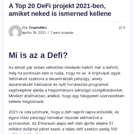
A Top 20 DeFi projekt 2021-ben,
amiket neked is ismerned kellene
Írta:
CryptoMex
0
április 19, 2021
7 perc olvasás
Mi is az a Defi?
Az elmúlt pár évben vélhetően mindenki hallott már a defiről,
még ha pontosan nem is tudja, hogy mi az. A kriptoipar egyik
feltörekvő szektora a decentralizált pénzügy, amely
decentralizált hálózatok és nyílt forráskódú programok
segítségével ajánlja a hagyományos pénzügyi szolgáltatásokat.
Mindezt átláthatóan, anélkül, hogy egy felügyeleti szervezetben
kellene megbíznunk.
2021-re oda jutottunk, hogy a defi napról napra erősödik, és
egyre több pénzügyi terméket tesznek elérhetővé a
protokollok. Az Ethereum alapú defi idén április elejére 51
milliárd dollárnyi pénzt kezel, a teljes defi szektor pedig 100