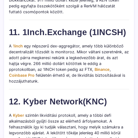
blokkláncokat. 911 millió dollárt kezel jelenleg, a REN token
pedig egyfajta összekötőként szolgál a RenVM hálózatát
futtató csomópontok között.
11. 1Inch.Exchange (1INCSH)
A
1inch
egy népszerű dex-aggregátor, amely több különböző
decentralizált tőzsdét is monitoroz. Mikor váltani szeretnénk, az
adott párra megkeresi nekünk a legkedvezőbb árat, és azt
hajtja végre. 266 millió dollárt kötöttek le eddig a
pprotokollban, az 1INCH token pedig az FTX,
Binance
,
Coinbase Pro
felületén érhető el, de likviditás biztosításával is
hozzájuthatunk.
12. Kyber Network(KNC)
A
Kyber
szintén likviditási protokoll, amely a többi defi
alkalmazásból gyűjti össze az elérhető árfolyamokat. A
felhasználók így ki tudják választani, hogy melyik számukra a
legvonzóbb ajánlat. A lekötött tőkéje jelenleg 40 millió körül