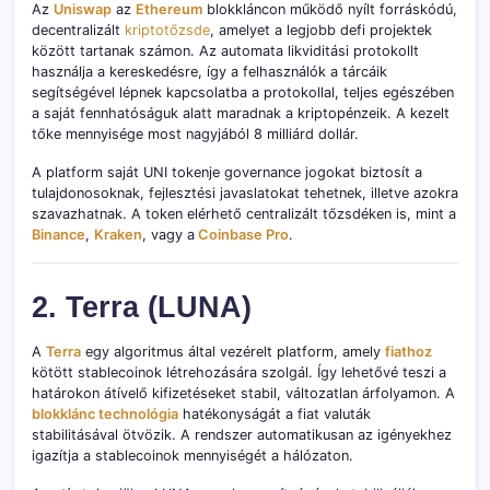
Az
Uniswap
az
Ethereum
blokkláncon működő nyílt forráskódú,
decentralizált
kriptotőzsde
, amelyet a legjobb defi projektek
között tartanak számon. Az automata likviditási protokollt
használja a kereskedésre, így a felhasználók a tárcáik
segítségével lépnek kapcsolatba a protokollal, teljes egészében
a saját fennhatóságuk alatt maradnak a kriptopénzeik. A kezelt
tőke mennyisége most nagyjából 8 milliárd dollár.
A platform saját UNI tokenje governance jogokat biztosít a
tulajdonosoknak, fejlesztési javaslatokat tehetnek, illetve azokra
szavazhatnak. A token elérhető centralizált tőzsdéken is, mint a
Binance
,
Kraken
, vagy a
Coinbase Pro
.
2. Terra (LUNA)
A
Terra
egy algoritmus által vezérelt platform, amely
fiathoz
kötött stablecoinok létrehozására szolgál. Így lehetővé teszi a
határokon átívelő kifizetéseket stabil, változatlan árfolyamon. A
blokklánc technológia
hatékonyságát a fiat valuták
stabilitásával ötvözik. A rendszer automatikusan az igényekhez
igazítja a stablecoinok mennyiségét a hálózaton.