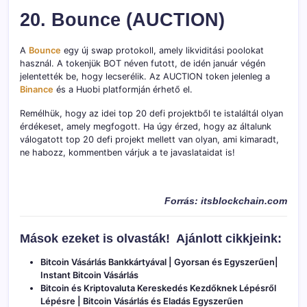
20. Bounce (AUCTION)
A
Bounce
egy új swap protokoll, amely likviditási poolokat
használ. A tokenjük BOT néven futott, de idén január végén
jelentették be, hogy lecserélik. Az AUCTION token jelenleg a
Binance
és a Huobi platformján érhető el.
Remélhük, hogy az idei top 20 defi projektből te istaláltál olyan
érdékeset, amely megfogott. Ha úgy érzed, hogy az általunk
válogatott top 20 defi projekt mellett van olyan, ami kimaradt,
ne habozz, kommentben várjuk a te javaslataidat is!
Forrás: itsblockchain.com
Mások ezeket is olvasták!
Ajánlott cikkjeink:
Bitcoin Vásárlás Bankkártyával | Gyorsan és Egyszerűen|
Instant Bitcoin Vásárlás
Bitcoin és Kriptovaluta Kereskedés Kezdőknek Lépésről
Lépésre | Bitcoin Vásárlás és Eladás Egyszerűen