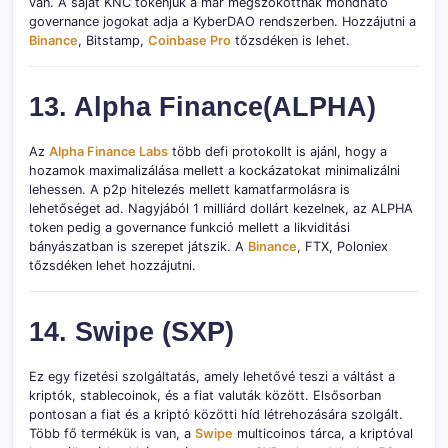
van. A saját KNC tokenjük a már megszokottnak mondható
governance jogokat adja a KyberDAO rendszerben. Hozzájutni a
Binance
, Bitstamp,
Coinbase Pro
tőzsdéken is lehet.
13. Alpha Finance(ALPHA)
Az
Alpha Finance Labs
több defi protokollt is ajánl, hogy a
hozamok maximalizálása mellett a kockázatokat minimalizálni
lehessen. A p2p hitelezés mellett kamatfarmolásra is
lehetőséget ad. Nagyjából 1 milliárd dollárt kezelnek, az ALPHA
token pedig a governance funkció mellett a likviditási
bányászatban is szerepet játszik. A
Binance
, FTX, Poloniex
tőzsdéken lehet hozzájutni.
14. Swipe (SXP)
Ez egy fizetési szolgáltatás, amely lehetővé teszi a váltást a
kriptók, stablecoinok, és a fiat valuták között. Elsősorban
pontosan a fiat és a kriptó közötti híd létrehozására szolgált.
Több fő termékük is van, a
Swipe
multicoinos tárca, a kriptóval