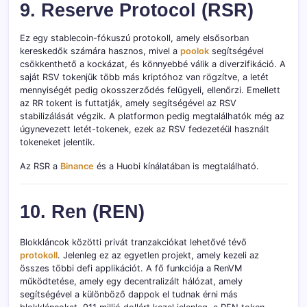
9. Reserve Protocol (RSR)
Ez egy stablecoin-fókuszú protokoll, amely elsősorban
kereskedők számára hasznos, mivel a
poolok
segítségével
csökkenthető a kockázat, és könnyebbé válik a diverzifikáció. A
saját RSV tokenjük több más kriptóhoz van rögzítve, a letét
mennyiségét pedig okosszerződés felügyeli, ellenőrzi. Emellett
az RR tokent is futtatják, amely segítségével az RSV
stabilizálását végzik. A platformon pedig megtalálhatók még az
úgynevezett letét-tokenek, ezek az RSV fedezetéül használt
tokeneket jelentik.
Az RSR a
Binance
és a Huobi kínálatában is megtalálható.
10. Ren (REN)
Blokkláncok közötti privát tranzakciókat lehetővé tévő
protokoll
. Jelenleg ez az egyetlen projekt, amely kezeli az
összes többi defi applikációt. A fő funkciója a RenVM
működtetése, amely egy decentralizált hálózat, amely
segítségével a különböző dappok el tudnak érni más