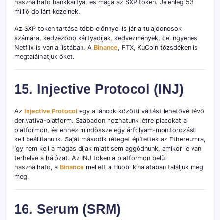
használható bankkártya, és maga az SXP token. Jelenleg 53
millió dollárt kezelnek.
Az SXP token tartása több előnnyel is jár a tulajdonosok
számára, kedvezőbb kártyadíjak, kedvezmények, de ingyenes
Netflix is van a listában. A
Binance
, FTX, KuCoin tőzsdéken is
megtalálhatjuk őket.
15. Injective Protocol (INJ)
Az
Injective Protocol
egy a láncok közötti váltást lehetővé tévő
derivatíva-platform. Szabadon hozhatunk létre piacokat a
platformon, és ehhez mindössze egy árfolyam-monitorozást
kell beállítanunk. Saját második réteget építettek az Ethereumra,
így nem kell a magas díjak miatt sem aggódnunk, amikor le van
terhelve a hálózat. Az INJ token a platformon belül
használható, a
Binance
mellett a Huobi kínálatában találjuk még
meg.
16. Serum (SRM)