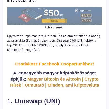
milliárd dollárnál jár.
Advertisment
Egyre több izgalmas projekt indul, és az ember inkább a bőség
zavarával találja magát szemben. Összegyűjtöttünk nektek a
top 20 defi projektet 2021-ben, amelyet érdemes lehet
közelebbről megnézni.
Csatlakozz Facebook Csoportunkhoz!
A legnagyobb magyar kriptoközösséget
építjük:
Magyar Bitcoin és Altcoin | Crypto
Hírek | Útmutató | Minden, ami kriptovaluta
1. Uniswap (UNI)