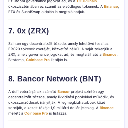
Ez utóbbi governance jogokat ad, és a
THORChain
ökoszisztémában ez számít az elsődleges tokennek. A
Binance
,
FTX és SushiSwap oldalán is megtalálhatjuk.
7. 0x (ZRX)
Szintén egy decentralizált tőzsde, amely lehetővé teszi az
ERC20 tokenek cseréjét, közvetítő nélkül. A saját tokenjük a
ZRX, amely governance jogokat ad, és megtalálható a
Binance
,
Bitstamp,
Coinbase Pro
listáján is.
8. Bancor Network (BNT)
A defi veteránjának számító
Bancor
projekt szintén egy
decentralizált tőzsde, amely likviditási poolokkal működik, és
okosszerződések irányítják. A legmegbízhatóbbak közé
sorolják, a kezelt tőkéje 1,9 milliárd dollár jelenleg. A
Binance
mellett a
Coinbase Pro
is listázza.