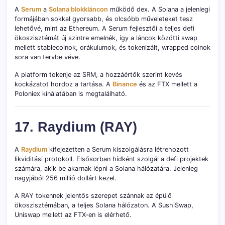
A
Serum
a
Solana blokkláncon
működő dex. A Solana a jelenlegi
formájában sokkal gyorsabb, és olcsóbb műveleteket tesz
lehetővé, mint az Ethereum. A Serum fejlesztői a teljes defi
ökoszisztémát új szintre emelnék, így a láncok közötti swap
mellett stablecoinok, orákulumok, és tokenizált, wrapped coinok
sora van tervbe véve.
A platform tokenje az SRM, a hozzáértők szerint kevés
kockázatot hordoz a tartása. A
Binance
és az FTX mellett a
Poloniex kínálatában is megtalálható.
17. Raydium (RAY)
A
Raydium
kifejezetten a Serum kiszolgálásra létrehozott
likviditási protokoll. Elsősorban hídként szolgál a defi projektek
számára, akik be akarnak lépni a Solana hálózatára. Jelenleg
nagyjából 256 millió dollárt kezel.
A RAY tokennek jelentős szerepet szánnak az épülő
ökoszisztémában, a teljes Solana hálózaton. A SushiSwap,
Uniswap mellett az FTX-en is elérhető.