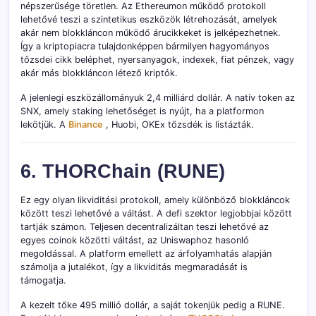
népszerűsége töretlen. Az Ethereumon működő protokoll
lehetővé teszi a szintetikus eszközök létrehozását, amelyek
akár nem blokkláncon működő árucikkeket is jelképezhetnek.
Így a kriptopiacra tulajdonképpen bármilyen hagyományos
tőzsdei cikk beléphet, nyersanyagok, indexek, fiat pénzek, vagy
akár más blokkláncon létező kriptók.
A jelenlegi eszközállományuk 2,4 milliárd dollár. A natív token az
SNX, amely staking lehetőséget is nyújt, ha a platformon
lekötjük. A
Binance
, Huobi, OKEx tőzsdék is listázták.
6. THORChain (RUNE)
Ez egy olyan likviditási protokoll, amely különböző blokkláncok
között teszi lehetővé a váltást. A defi szektor legjobbjai között
tartják számon. Teljesen decentralizáltan teszi lehetővé az
egyes coinok közötti váltást, az Uniswaphoz hasonló
megoldással. A platform emellett az árfolyamhatás alapján
számolja a jutalékot, így a likviditás megmaradását is
támogatja.
A kezelt tőke 495 millió dollár, a saját tokenjük pedig a RUNE.