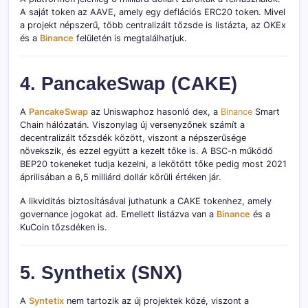
A saját token az AAVE, amely egy deflációs ERC20 token. Mivel
a projekt népszerű, több centralizált tőzsde is listázta, az OKEx
és a
Binance
felületén is megtalálhatjuk.
4. PancakeSwap (CAKE)
A
PancakeSwap
az Uniswaphoz hasonló dex, a
Binance
Smart
Chain hálózatán. Viszonylag új versenyzőnek számít a
decentralizált tőzsdék között, viszont a népszerűsége
növekszik, és ezzel együtt a kezelt tőke is. A BSC-n működő
BEP20 tokeneket tudja kezelni, a lekötött tőke pedig most 2021
áprilisában a 6,5 milliárd dollár körüli értéken jár.
A likviditás biztosításával juthatunk a CAKE tokenhez, amely
governance jogokat ad. Emellett listázva van a
Binance
és a
KuCoin tőzsdéken is.
5. Synthetix (SNX)
A
Syntetix
nem tartozik az új projektek közé, viszont a